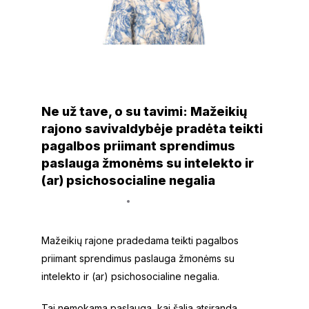
NAUJIENOS
Ne už tave, o su tavimi: Mažeikių
rajono savivaldybėje pradėta teikti
pagalbos priimant sprendimus
paslauga žmonėms su intelekto ir
(ar) psichosocialine negalia
28 gegužės, 2025
Simona Artimavičiūtė - Šimkūnienė
Mažeikių rajone pradedama teikti pagalbos
priimant sprendimus paslauga žmonėms su
intelekto ir (ar) psichosocialine negalia.
Tai nemokama paslauga, kai šalia atsiranda