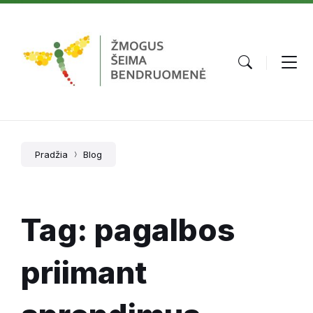
Skip
Skip
Skip
to
to
to
content
main
footer
navigation
Pradžia
Blog
Tag: pagalbos
priimant