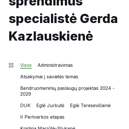
sprendimus
specialistė Gerda
Kazlauskienė
Visos
Administravimas
Atsakymai į savaitės temas
Bendruomeninių paslaugų projektas 2024 -
2029
DUK
Eglė Jurkutė
Eglė Teresevičienė
II Pertvarkos etapas
Kristina Maciūtė-Stukanė