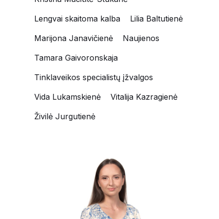
Lengvai skaitoma kalba
Lilia Baltutienė
Marijona Janavičienė
Naujienos
Tamara Gaivoronskaja
Tinklaveikos specialistų įžvalgos
Vida Lukamskienė
Vitalija Kazragienė
Živilė Jurgutienė
Pagalbos
priimant
sprendimus
specialistė
Gerda
Kazlauskienė