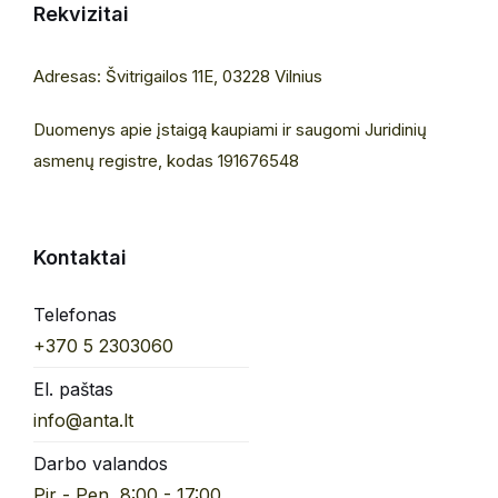
Rekvizitai
Adresas: Švitrigailos 11E, 03228 Vilnius
Duomenys apie įstaigą kaupiami ir saugomi Juridinių
asmenų registre, kodas 191676548
Kontaktai
Telefonas
+370 5 2303060
El. paštas
info@anta.lt
Darbo valandos
Pir - Pen, 8:00 - 17:00