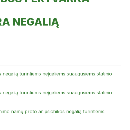
RA NEGALIĄ
negalią turintiems neįgaliems suaugusiems statinio
negalią turintiems neįgaliems suaugusiems statinio
nimo namų proto ar psichikos negalią turintiems