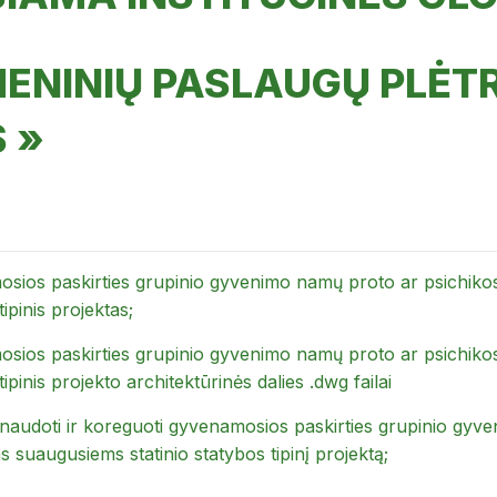
ENINIŲ PASLAUGŲ PLĖT
 »
sios paskirties grupinio gyvenimo namų proto ar psichikos 
tipinis projektas;
sios paskirties grupinio gyvenimo namų proto ar psichikos 
tipinis projekto architektūrinės dalies .dwg failai
naudoti ir koreguoti gyvenamosios paskirties grupinio gyve
s suaugusiems statinio statybos tipinį projektą;