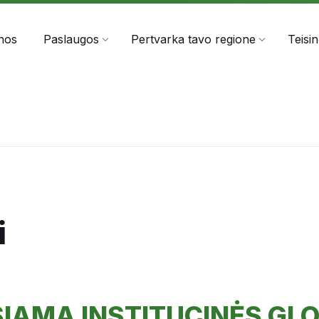
303060
info@anta.lt
nos
Paslaugos
Pertvarka tavo regione
Teisin
i
SIAMA INSTITUCINĖS GL