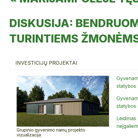
DISKUSIJA: BENDRUOM
TURINTIEMS ŽMONĖMS
INVESTICIJŲ PROJEKTAI
Gyvenamo
statybos 
Gyvenamo
statybos 
Leidimas 
neįgaliem
Grupinio gyvenimo namų projekto
vizualizacija