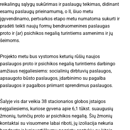
reikalingų sąlygų sukūrimas ir paslaugų teikimas, didinant
esamų paslaugų prieinamumą, o II, šiuo metu
įgyvendinamo, pertvarkos etapo metu numatoma sukurti ir
pradėti teikti naujų formų bendruomenines paslaugas
proto ir (ar) psichikos negalią turintiems asmenims ir jų
šeimoms.
Projekto metu bus vystomos keturių rūšių naujos
paslaugos proto ir psichikos negalią turintiems darbingo
amžiaus neįgaliesiems: socialinių dirbtuvių paslaugos,
apsaugoto būsto paslaugos, įdarbinimo su pagalba
paslaugos ir pagalbos priimant sprendimus paslaugos.
Šalyje vis dar veikia 38 stacionarios globos įstaigos
neįgaliesiems, kuriose gyvena apie 6,1 tūkst. suaugusių
žmonių, turinčių proto ar psichikos negalią. Šių žmonių
kontaktai su visuomene labai riboti, jų izoliacija nekuria