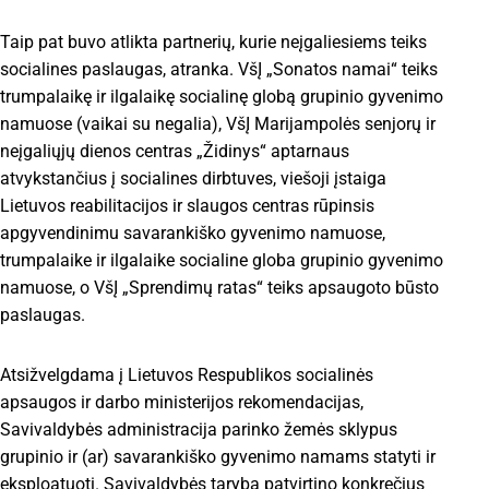
Taip pat buvo atlikta partnerių, kurie neįgaliesiems teiks
socialines paslaugas, atranka. VšĮ „Sonatos namai“ teiks
trumpalaikę ir ilgalaikę socialinę globą grupinio gyvenimo
namuose (vaikai su negalia), VšĮ Marijampolės senjorų ir
neįgaliųjų dienos centras „Židinys“ aptarnaus
atvykstančius į socialines dirbtuves, viešoji įstaiga
Lietuvos reabilitacijos ir slaugos centras rūpinsis
apgyvendinimu savarankiško gyvenimo namuose,
trumpalaike ir ilgalaike socialine globa grupinio gyvenimo
namuose, o VšĮ „Sprendimų ratas“ teiks apsaugoto būsto
paslaugas.
Atsižvelgdama į Lietuvos Respublikos socialinės
apsaugos ir darbo ministerijos rekomendacijas,
Savivaldybės administracija parinko žemės sklypus
grupinio ir (ar) savarankiško gyvenimo namams statyti ir
eksploatuoti. Savivaldybės taryba patvirtino konkrečius