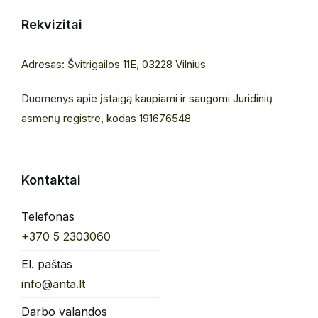
Rekvizitai
Adresas: Švitrigailos 11E, 03228 Vilnius
Duomenys apie įstaigą kaupiami ir saugomi Juridinių
asmenų registre, kodas 191676548
Kontaktai
Telefonas
+370 5 2303060
El. paštas
info@anta.lt
Darbo valandos