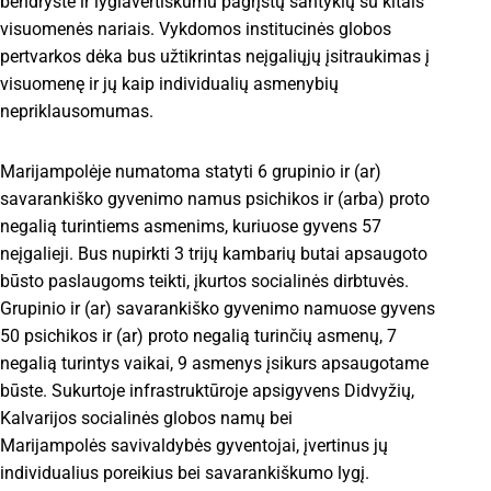
bendryste ir lygiavertiškumu pagrįstų santykių su kitais
visuomenės nariais. Vykdomos institucinės globos
pertvarkos dėka bus užtikrintas neįgaliųjų įsitraukimas į
visuomenę ir jų kaip individualių asmenybių
nepriklausomumas.
Marijampolėje numatoma statyti 6 grupinio ir (ar)
savarankiško gyvenimo namus psichikos ir (arba) proto
negalią turintiems asmenims, kuriuose gyvens 57
neįgalieji. Bus nupirkti 3 trijų kambarių butai apsaugoto
būsto paslaugoms teikti, įkurtos socialinės dirbtuvės.
Grupinio ir (ar) savarankiško gyvenimo namuose gyvens
50 psichikos ir (ar) proto negalią turinčių asmenų, 7
negalią turintys vaikai, 9 asmenys įsikurs apsaugotame
būste. Sukurtoje infrastruktūroje apsigyvens Didvyžių,
Kalvarijos socialinės globos namų bei
Marijampolės savivaldybės gyventojai, įvertinus jų
individualius poreikius bei savarankiškumo lygį.