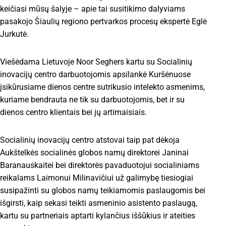
keičiasi mūsų šalyje – apie tai susitikimo dalyviams
pasakojo Šiaulių regiono pertvarkos procesų ekspertė Eglė
Jurkutė.
Viešėdama Lietuvoje Noor Seghers kartu su Socialinių
inovacijų centro darbuotojomis apsilankė Kuršėnuose
įsikūrusiame dienos centre sutrikusio intelekto asmenims,
kuriame bendrauta ne tik su darbuotojomis, bet ir su
dienos centro klientais bei jų artimaisiais.
Socialinių inovacijų centro atstovai taip pat dėkoja
Aukštelkės socialinės globos namų direktorei Janinai
Baranauskaitei bei direktorės pavaduotojui socialiniams
reikalams Laimonui Milinavičiui už galimybę tiesiogiai
susipažinti su globos namų teikiamomis paslaugomis bei
išgirsti, kaip sekasi teikti asmeninio asistento paslaugą,
kartu su partneriais aptarti kylančius iššūkius ir ateities