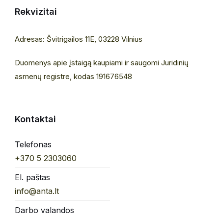
Rekvizitai
Adresas: Švitrigailos 11E, 03228 Vilnius
Duomenys apie įstaigą kaupiami ir saugomi Juridinių
asmenų registre, kodas 191676548
Kontaktai
Telefonas
+370 5 2303060
El. paštas
info@anta.lt
Darbo valandos