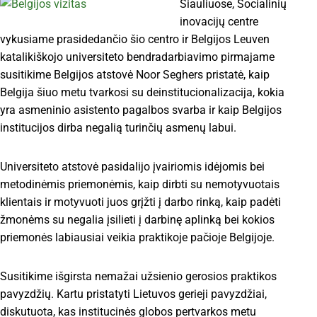
Šiauliuose, Socialinių
inovacijų centre
vykusiame prasidedančio šio centro ir Belgijos Leuven
katalikiškojo universiteto bendradarbiavimo pirmajame
susitikime Belgijos atstovė Noor Seghers pristatė, kaip
Belgija šiuo metu tvarkosi su deinstitucionalizacija, kokia
yra asmeninio asistento pagalbos svarba ir kaip Belgijos
institucijos dirba negalią turinčių asmenų labui.
Universiteto atstovė pasidalijo įvairiomis idėjomis bei
metodinėmis priemonėmis, kaip dirbti su nemotyvuotais
klientais ir motyvuoti juos grįžti į darbo rinką, kaip padėti
žmonėms su negalia įsilieti į darbinę aplinką bei kokios
priemonės labiausiai veikia praktikoje pačioje Belgijoje.
Susitikime išgirsta nemažai užsienio gerosios praktikos
pavyzdžių. Kartu pristatyti Lietuvos gerieji pavyzdžiai,
diskutuota, kas institucinės globos pertvarkos metu