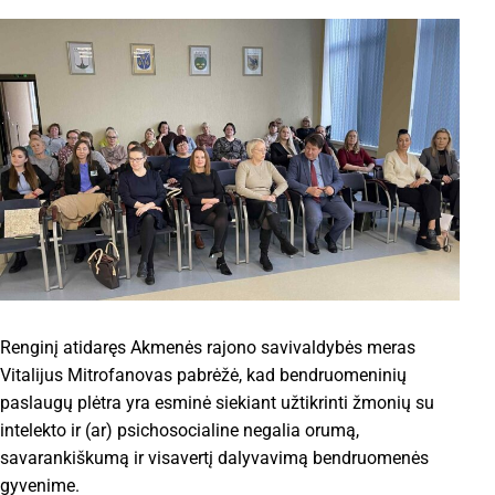
Renginį atidaręs Akmenės rajono savivaldybės meras
Vitalijus Mitrofanovas pabrėžė, kad bendruomeninių
paslaugų plėtra yra esminė siekiant užtikrinti žmonių su
intelekto ir (ar) psichosocialine negalia orumą,
savarankiškumą ir visavertį dalyvavimą bendruomenės
gyvenime.