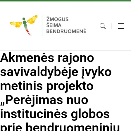
Akmenės rajono
savivaldybėje įvyko
metinis projekto
„Perėjimas nuo
institucinės globos
prie bendruomeninių