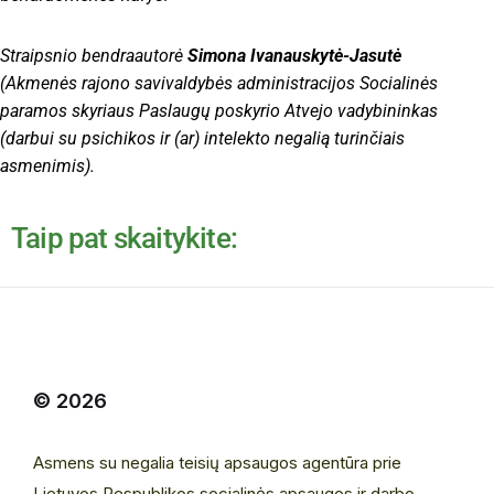
Straipsnio bendraautorė
Simona Ivanauskytė-Jasutė
(Akmenės rajono savivaldybės administracijos Socialinės
paramos skyriaus Paslaugų poskyrio Atvejo vadybininkas
(darbui su psichikos ir (ar) intelekto negalią turinčiais
asmenimis).
Taip pat skaitykite:
© 2026
Asmens su negalia teisių apsaugos agentūra prie
Lietuvos Respublikos socialinės apsaugos ir darbo