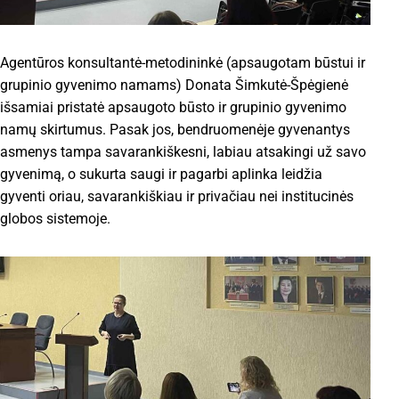
Agentūros konsultantė-metodininkė (apsaugotam būstui ir
grupinio gyvenimo namams) Donata Šimkutė-Špėgienė
išsamiai pristatė apsaugoto būsto ir grupinio gyvenimo
namų skirtumus. Pasak jos, bendruomenėje gyvenantys
asmenys tampa savarankiškesni, labiau atsakingi už savo
gyvenimą, o sukurta saugi ir pagarbi aplinka leidžia
gyventi oriau, savarankiškiau ir privačiau nei institucinės
globos sistemoje.