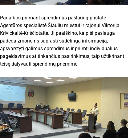
Pagalbos priimant sprendimus paslaugą pristatė
Agentūros specialistė Šiaulių miestui ir rajonui Viktorija
Krivickaitė-Kriščiotaitė. Ji paaiškino, kaip ši paslauga
padeda žmonėms suprasti sudėtingą informaciją,
apsvarstyti galimus sprendimus ir priimti individualius
pageidavimus atitinkančius pasirinkimus, taip užtikrinant
teisę dalyvauti sprendimų priėmime.