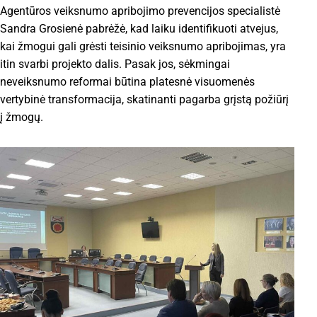
Agentūros veiksnumo apribojimo prevencijos specialistė
Sandra Grosienė pabrėžė, kad laiku identifikuoti atvejus,
kai žmogui gali grėsti teisinio veiksnumo apribojimas, yra
itin svarbi projekto dalis. Pasak jos, sėkmingai
neveiksnumo reformai būtina platesnė visuomenės
vertybinė transformacija, skatinanti pagarba grįstą požiūrį
į žmogų.