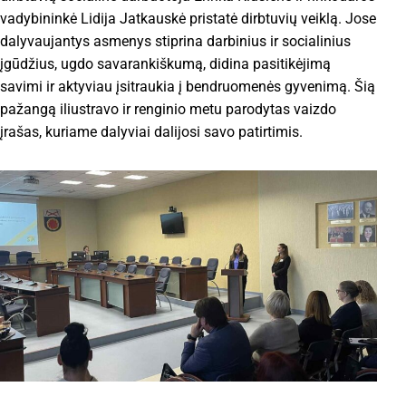
vadybininkė Lidija Jatkauskė pristatė dirbtuvių veiklą. Jose
dalyvaujantys asmenys stiprina darbinius ir socialinius
įgūdžius, ugdo savarankiškumą, didina pasitikėjimą
savimi ir aktyviau įsitraukia į bendruomenės gyvenimą. Šią
pažangą iliustravo ir renginio metu parodytas vaizdo
įrašas, kuriame dalyviai dalijosi savo patirtimis.