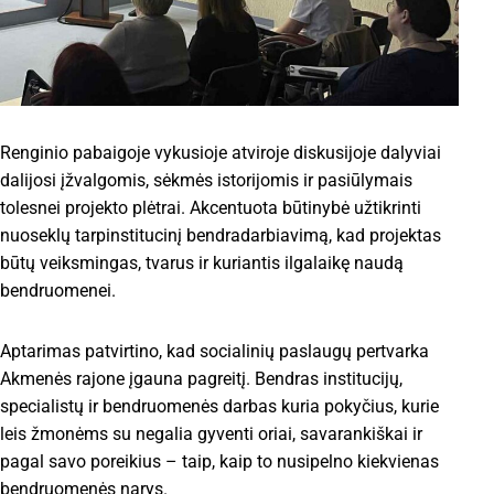
Renginio pabaigoje vykusioje atviroje diskusijoje dalyviai
dalijosi įžvalgomis, sėkmės istorijomis ir pasiūlymais
tolesnei projekto plėtrai. Akcentuota būtinybė užtikrinti
nuoseklų tarpinstitucinį bendradarbiavimą, kad projektas
būtų veiksmingas, tvarus ir kuriantis ilgalaikę naudą
bendruomenei.
Aptarimas patvirtino, kad socialinių paslaugų pertvarka
Akmenės rajone įgauna pagreitį. Bendras institucijų,
specialistų ir bendruomenės darbas kuria pokyčius, kurie
leis žmonėms su negalia gyventi oriai, savarankiškai ir
pagal savo poreikius – taip, kaip to nusipelno kiekvienas
bendruomenės narys.