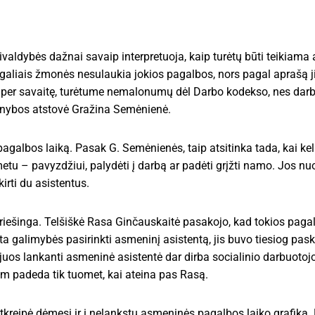
valdybės dažnai savaip interpretuoja, kaip turėtų būti teikiama
itgaliais žmonės nesulaukia jokios pagalbos, nors pagal aprašą ji
s per savaitę, turėtume nemalonumų dėl Darbo kodekso, nes darbu
arnybos atstovė Gražina Semėnienė.
 pagalbos laiką. Pasak G. Semėnienės, taip atsitinka tada, kai ke
tu – pavyzdžiui, palydėti į darbą ar padėti grįžti namo. Jos n
irti du asistentus.
 priešinga. Telšiškė Rasa Ginčauskaitė pasakojo, kad tokios paga
ikta galimybės pasirinkti asmeninį asistentą, jis buvo tiesiog pas
juos lankanti asmeninė asistentė dar dirba socialinio darbuotojo 
 jam padeda tik tuomet, kai ateina pas Rasą.
atkreipė dėmesį ir į nelankstų asmeninės pagalbos laiko grafiką.