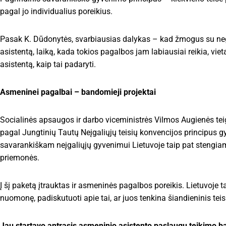
pagal jo individualius poreikius.
Pasak K. Dūdonytės, svarbiausias dalykas – kad žmogus su negali
asistentą, laiką, kada tokios pagalbos jam labiausiai reikia, vie
asistentą, kaip tai padaryti.
Asmeninei pagalbai – bandomieji projektai
Socialinės apsaugos ir darbo viceministrės Vilmos Augienės teigi
pagal Jungtinių Tautų Neįgaliųjų teisių konvencijos principus g
savarankiškam neįgaliųjų gyvenimui Lietuvoje taip pat stengiama
priemonės.
Į šį paketą įtrauktas ir asmeninės pagalbos poreikis. Lietuvoje t
nuomonę, padiskutuoti apie tai, ar juos tenkina šiandieninis teis
Jau startavo antrasis asmeninio asistento paslaugų teikimo 