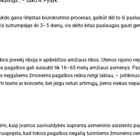
ikalinga“, – sako A. Pydyk.
rukdo gana ištęstas biurokratinis procesas, galbūt dėl to ši pasla
s sutrumpėjęs iki 3–5 dienų, vis dėlto kitas paslaugas gauti ge
s poreikį riboja ir apibrėžtos amžiaus ribos. Utenos rajono neį
s pagalbos gali sulaukti tik 16–65 metų amžiaus asmenys. Pasa
eįgaliems žmonėms pagalbos reikia netgi labiau, – įsitikinusi
i teatre ar koncerte, bet jeigu neturi artimųjų, jiems niekas nep
irtimi, kaip įvairios savivaldybės supranta asmeninio asistento 
 nuspręsta, kad tokios pagalbos negalią turintiems žmonėms ner