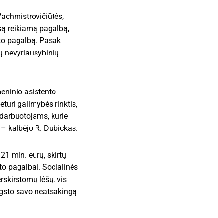
Vachmistrovičiūtės,
są reikiamą pagalbą,
nto pagalbą. Pasak
ų nevyriausybinių
meninio asistento
eturi galimybės rinktis,
 darbuotojams, kurie
 – kalbėjo R. Dubickas.
21 mln. eurų, skirtų
to pagalbai. Socialinės
rskirstomų lėšų, vis
angsto savo neatsakingą