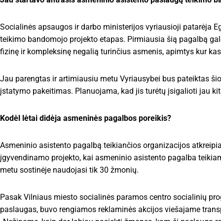
Socialinės apsaugos ir darbo ministerijos vyriausioji patarėja 
teikimo bandomojo projekto etapas. Pirmiausia šią pagalbą galė
fizinę ir kompleksinę negalią turinčius asmenis, apimtys kur k
Jau parengtas ir artimiausiu metu Vyriausybei bus pateiktas šio
įstatymo pakeitimas. Planuojama, kad jis turėtų įsigalioti jau k
Kodėl lėtai didėja asmeninės pagalbos poreikis?
Asmeninio asistento pagalbą teikiančios organizacijos atkreipi
įgyvendinamo projekto, kai asmeninio asistento pagalba teikia
metu sostinėje naudojasi tik 30 žmonių.
Pasak Vilniaus miesto socialinės paramos centro socialinių prog
paslaugas, buvo rengiamos reklaminės akcijos viešajame transp