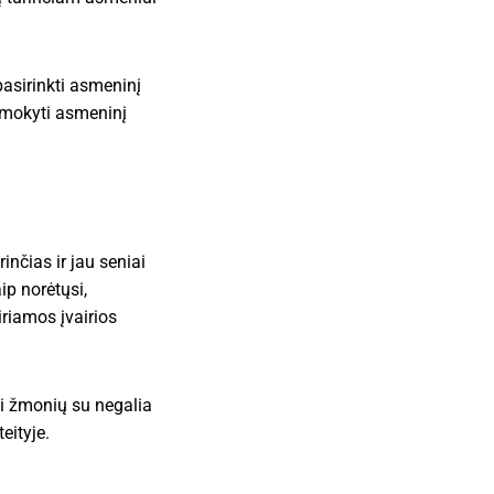
asirinkti asmeninį
apmokyti asmeninį
inčias ir jau seniai
ip norėtųsi,
riamos įvairios
sti žmonių su negalia
eityje.