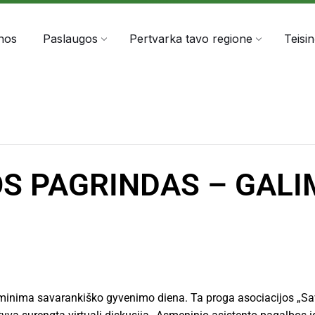
303060
info@anta.lt
nos
Paslaugos
Pertvarka tavo regione
Teisi
S PAGRINDAS – GALI
minima savarankiško gyvenimo diena. Ta proga asociacijos „S