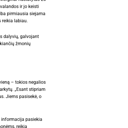
valandos ir jo keisti
alba pirmiausia siejama
reikia labiau.
 dalyvių, galvojant
eikiančių žmonių
vieną – tokios negalios
arkytų. „Esant stipriam
us. Jiems pasisekė, o
– informacija pasiekia
monėms, reikia