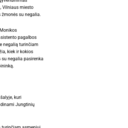
 įgyvendinimas
, Vilniaus miesto
ys žmonės su negalia.
 Monikos
asistento pagalbos
je negalią turinčiam
, kiek ir kokios
s su negalia pasirenka
bininką.
alyje, kuri
endinami Jungtinių
ą turinčiam asmeniui