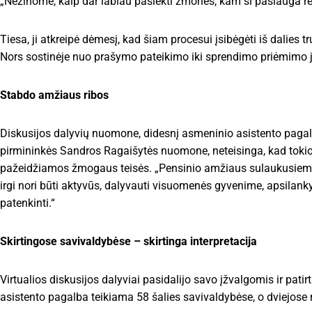
„Nežinome, kaip dar labiau pasiekti žmones, kam ši paslauga re
Tiesa, ji atkreipė dėmesį, kad šiam procesui įsibėgėti iš dalies t
Nors sostinėje nuo prašymo pateikimo iki sprendimo priėmimo ji
Stabdo amžiaus ribos
Diskusijos dalyvių nuomone, didesnį asmeninio asistento pagalbo
pirmininkės Sandros Ragaišytės nuomone, neteisinga, kad tokio
pažeidžiamos žmogaus teisės. „Pensinio amžiaus sulaukusiems n
irgi nori būti aktyvūs, dalyvauti visuomenės gyvenime, apsilankyt
patenkinti.“
Skirtingose savivaldybėse – skirtinga interpretacija
Virtualios diskusijos dalyviai pasidalijo savo įžvalgomis ir pat
asistento pagalba teikiama 58 šalies savivaldybėse, o dviejose