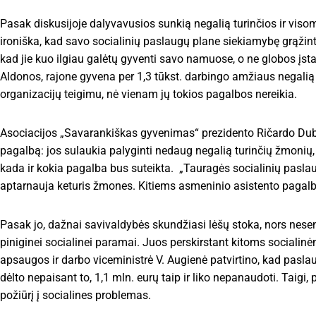
Pasak diskusijoje dalyvavusios sunkią negalią turinčios ir vis
ironiška, kad savo socialinių paslaugų plane siekiamybę grąžint
kad jie kuo ilgiau galėtų gyventi savo namuose, o ne globos įst
Aldonos, rajone gyvena per 1,3 tūkst. darbingo amžiaus negalią
organizacijų teigimu, nė vienam jų tokios pagalbos nereikia.
Asociacijos „Savarankiškas gyvenimas“ prezidento Ričardo Dubick
pagalbą: jos sulaukia palyginti nedaug negalią turinčių žmonių, 
kada ir kokia pagalba bus suteikta. „Tauragės socialinių paslaug
aptarnauja keturis žmones. Kitiems asmeninio asistento pagalbos
Pasak jo, dažnai savivaldybės skundžiasi lėšų stoka, nors nesen
piniginei socialinei paramai. Juos perskirstant kitoms sociali
apsaugos ir darbo viceministrė V. Augienė patvirtino, kad paslaug
dėlto nepaisant to, 1,1 mln. eurų taip ir liko nepanaudoti. Taig
požiūrį į socialines problemas.