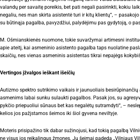
valandų per savaitę poreikis, bet pati negali pasirinkti, kokiu la
negaliu, nes man skirta asistentė turi ir kitų klientų“, – pasak
su būtinąja pagalba, pavyzdžiui, palydėjimu pas gydytoją, o pasi
M. Ošmianskienės nuomone, tokie suvaržymai artimesni instituci
apie ateitį, kai asmeninio asistento pagalba taps nuolatine pasl
skaičių, nes vienas asmeninis asistentas tikrai nepajėgs kokybi
Vertingos įžvalgos ieškant išeičių
Autizmo spektro sutrikimo vaikais ir jaunuoliais besirūpinančių
asmenims labai sunku sulaukti pagalbos. Pasak jos, su agresyvia
pykčio priepuoliui sūnaus bet kas negalėtų sutramdyti“, – nesle
kelios jos pažįstamos šeimos iki šiol gyvena neviltyje.
Moteris prisipažino tik dabar sužinojusi, kad tokią pagalbą Vil
ne visus jos reikalingus žmones. Jų šeimai padeda „Vilniaus Vil