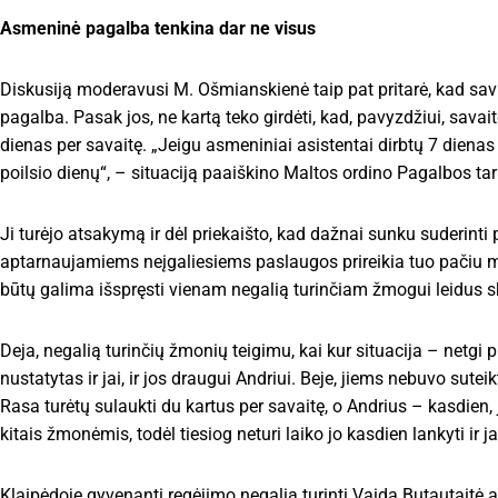
Asmeninė pagalba tenkina dar ne visus
Diskusiją moderavusi M. Ošmianskienė taip pat pritarė, kad savi
pagalba. Pasak jos, ne kartą teko girdėti, kad, pavyzdžiui, sava
dienas per savaitę. „Jeigu asmeniniai asistentai dirbtų 7 diena
poilsio dienų“, – situaciją paaiškino Maltos ordino Pagalbos t
Ji turėjo atsakymą ir dėl priekaišto, kad dažnai sunku suderinti
aptarnaujamiems neįgaliesiems paslaugos prireikia tuo pačiu me
būtų galima išspręsti vienam negalią turinčiam žmogui leidus sk
Deja, negalią turinčių žmonių teigimu, kai kur situacija – netgi
nustatytas ir jai, ir jos draugui Andriui. Beje, jiems nebuvo sute
Rasa turėtų sulaukti du kartus per savaitę, o Andrius – kasdien, 
kitais žmonėmis, todėl tiesiog neturi laiko jo kasdien lankyti ir
Klaipėdoje gyvenanti regėjimo negalią turinti Vaida Butautaitė 