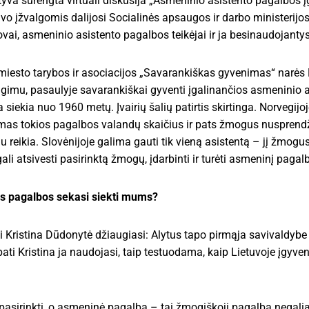
tyva surengta virtuali diskusija „Asmeninio asistento pagalbos
avo įžvalgomis dalijosi Socialinės apsaugos ir darbo ministerijos
ovai, asmeninio asistento pagalbos teikėjai ir ja besinaudojant
miesto tarybos ir asociacijos „Savarankiškas gyvenimas“ narės
gimu, pasaulyje savarankiškai gyventi įgalinančios asmeninio 
siekia nuo 1960 metų. Įvairių šalių patirtis skirtinga. Norvegijo
as tokios pagalbos valandų skaičius ir pats žmogus nusprendžia
u reikia. Slovėnijoje galima gauti tik vieną asistentą – jį žmogu
ali atsivesti pasirinktą žmogų, įdarbinti ir turėti asmeninį pagal
tos pagalbos sekasi siekti mums?
 Kristina Dūdonytė džiaugiasi: Alytus tapo pirmąja savivaldybe š
ati Kristina ja naudojasi, taip testuodama, kaip Lietuvoje įgyv
pasirinkti, o asmeninė pagalba – tai žmogiškoji pagalba negali