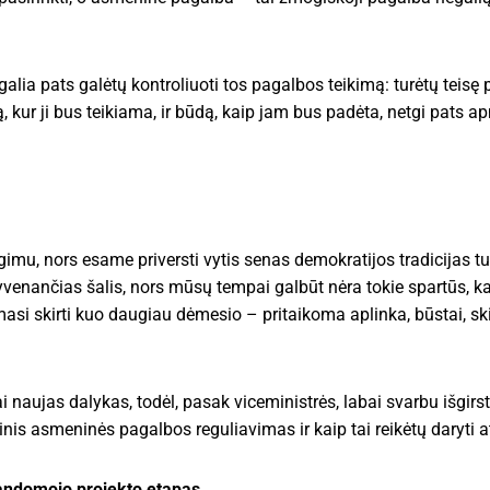
a pats galėtų kontroliuoti tos pagalbos teikimą: turėtų teisę p
tą, kur ji bus teikiama, ir būdą, kaip jam bus padėta, netgi pats 
mu, nors esame priversti vytis senas demokratijos tradicijas tur
yvenančias šalis, nors mūsų tempai galbūt nėra tokie spartūs, ka
si skirti kuo daugiau dėmesio – pritaikoma aplinka, būstai, ski
ai naujas dalykas, todėl, pasak viceministrės, labai svarbu išgir
inis asmeninės pagalbos reguliavimas ir kaip tai reikėtų daryti at
bandomojo projekto etapas