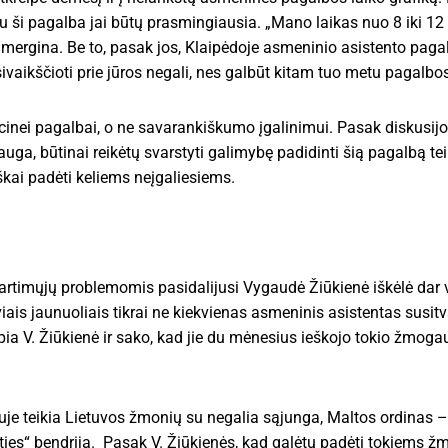
iku ši pagalba jai būtų prasmingiausia. „Mano laikas nuo 8 iki 12 
ojo mergina. Be to, pasak jos, Klaipėdoje asmeninio asistento pag
vaikščioti prie jūros negali, nes galbūt kitam tuo metu pagalbos 
nei pagalbai, o ne savarankiškumo įgalinimui. Pasak diskusijos
auga, būtinai reikėtų svarstyti galimybę padidinti šią pagalbą t
škai padėti keliems neįgaliesiems.
 artimųjų problemomis pasidalijusi Vygaudė Žiūkienė iškėlė dar 
is jaunuoliais tikrai ne kiekvienas asmeninis asistentas susitv
pia V. Žiūkienė ir sako, kad jie du mėnesius ieškojo tokio žmoga
niuje teikia Lietuvos žmonių su negalia sąjunga, Maltos ordinas 
ties“ bendrija. Pasak V. Žiūkienės, kad galėtų padėti tokiems ž