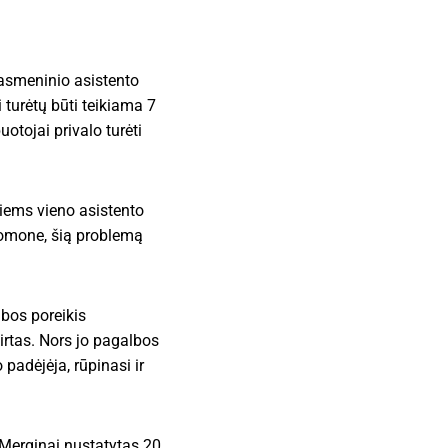
 asmeninio asistento
 turėtų būti teikiama 7
otojai privalo turėti
liems vieno asistento
uomone, šią problemą
lbos poreikis
kirtas. Nors jo pagalbos
padėjėja, rūpinasi ir
 Merginai nustatytas 20