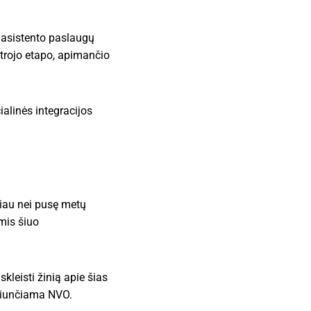
o asistento paslaugų
ntrojo etapo, apimančio
alinės integracijos
giau nei pusę metų
mis šiuo
leisti žinią apie šias
 siunčiama NVO.