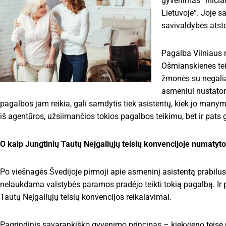
gyvenimas“ inicia
Lietuvoje“. Joje s
savivaldybės atst
Pagalba Vilniaus 
Ošmianskienės tei
žmonės su negalia 
asmeniui nustatom
pagalbos jam reikia, gali samdytis tiek asistentų, kiek jo manym
iš agentūros, užsiimančios tokios pagalbos teikimu, bet ir pats g
O kaip Jungtinių Tautų Neįgaliųjų teisių konvencijoje numaty
Po viešnagės Švedijoje pirmoji apie asmeninį asistentą prabilusi
nelaukdama valstybės paramos pradėjo teikti tokią pagalbą. Ir p
Tautų Neįgaliųjų teisių konvencijos reikalavimai.
Pagrindinis savarankiško gyvenimo principas – kiekvieno teisė 