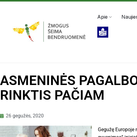
Darbo valandos: Pir - Pen, 8:00 - 17:00
+370 5 2
Apie
Naujie
ASMENINĖS PAGALBO
RINKTIS PAČIAM
26 gegužės, 2020
Gegužę Europoje 