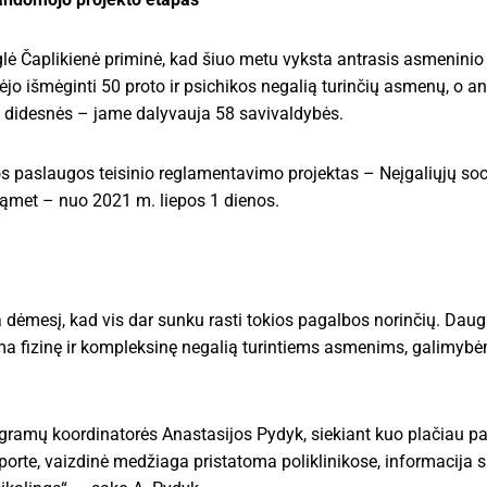
Eglė Čaplikienė priminė, kad šiuo metu vyksta antrasis asmenini
jo išmėginti 50 proto ir psichikos negalią turinčių asmenų, o a
as didesnės – jame dalyvauja 58 savivaldybės.
s paslaugos teisinio reglamentavimo projektas – Neįgaliųjų soci
itąmet – nuo 2021 m. liepos 1 dienos.
a dėmesį, kad vis dar sunku rasti tokios pagalbos norinčių. Dau
ma fizinę ir kompleksinę negalią turintiems asmenims, galimybė
ramų koordinatorės Anastasijos Pydyk, siekiant kuo plačiau pask
orte, vaizdinė medžiaga pristatoma poliklinikose, informacija