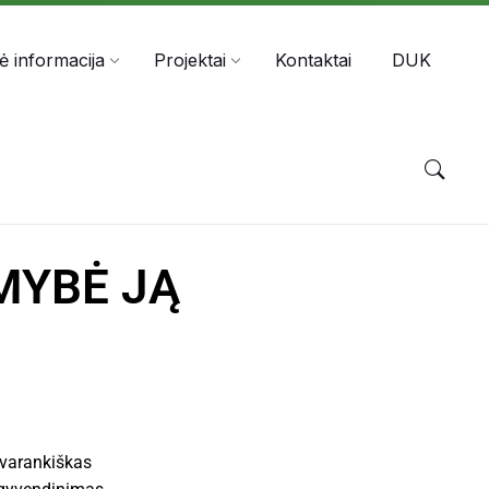
nė informacija
Projektai
Kontaktai
DUK
MYBĖ JĄ
avarankiškas