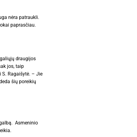
uga nėra patraukli.
rokai paprasčiau.
galiųjų draugijos
k jos, taip
 S. Ragaišytė. – Jie
adeda šių poreikių
pagalbą. Asmeninio
eikia.