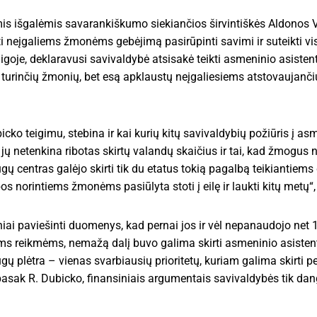
omis išgalėmis savarankiškumo siekiančios širvintiškės Aldonos 
i neįgaliems žmonėms gebėjimą pasirūpinti savimi ir suteikti vi
aigoje, deklaravusi savivaldybė atsisakė teikti asmeninio asiste
 turinčių žmonių, bet esą apklaustų neįgaliesiems atstovaujanči
o teigimu, stebina ir kai kurių kitų savivaldybių požiūris į as
jų netenkina ribotas skirtų valandų skaičius ir tai, kad žmogus n
ų centras galėjo skirti tik du etatus tokią pagalbą teikiantiems
 norintiems žmonėms pasiūlyta stoti į eilę ir laukti kitų metų“,
iai paviešinti duomenys, kad pernai jos ir vėl nepanaudojo net 1
nėms reikmėms, nemažą dalį buvo galima skirti asmeninio asisten
ų plėtra – vienas svarbiausių prioritetų, kuriam galima skirti pe
i, pasak R. Dubicko, finansiniais argumentais savivaldybės tik d