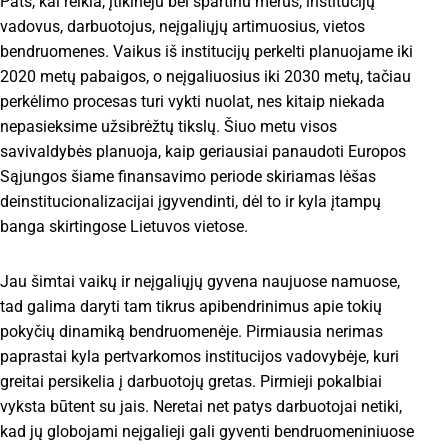
Pats, kai reikia, įtikinėju bei spartinu merus, institucijų
vadovus, darbuotojus, neįgaliųjų artimuosius, vietos
bendruomenes. Vaikus iš institucijų perkelti planuojame iki
2020 metų pabaigos, o neįgaliuosius iki 2030 metų, tačiau
perkėlimo procesas turi vykti nuolat, nes kitaip niekada
nepasieksime užsibrėžtų tikslų. Šiuo metu visos
savivaldybės planuoja, kaip geriausiai panaudoti Europos
Sąjungos šiame finansavimo periode skiriamas lėšas
deinstitucionalizacijai įgyvendinti, dėl to ir kyla įtampų
banga skirtingose Lietuvos vietose.
Jau šimtai vaikų ir neįgaliųjų gyvena naujuose namuose,
tad galima daryti tam tikrus apibendrinimus apie tokių
pokyčių dinamiką bendruomenėje. Pirmiausia nerimas
paprastai kyla pertvarkomos institucijos vadovybėje, kuri
greitai persikelia į darbuotojų gretas. Pirmieji pokalbiai
vyksta būtent su jais. Neretai net patys darbuotojai netiki,
kad jų globojami neįgalieji gali gyventi bendruomeniniuose