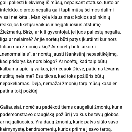
gali paliesti kiekvieną iš mūsų, nepaisant statuso, turto ar
intelekto, o proto negalia gali tapti mūsų šeimos dalimi
visai netikėtai. Man kyla klausimas: kokios aplinkinių
reakcijos tikėtųsi vaikus ir neįgaliuosius atstūmę
Žiežmarių, Biržų ar kiti gyventojai, jei juos paliestų negalia,
liga ar nelaimė? Ar jie norėtų būti patys įkurdinti kur nors
toliau nuo žmonių akių? Ar norėtų būti laikomi
„nenormaliais“, ar norėtų jausti išankstinį nepasitikėjimą,
kad pridarys ką nors blogo? Ar norėtų, kad taip būtų
kalbama apie jų vaikus, jei neduok Dieve, patiems tėvams
nutiktų nelaimė? Esu tikras, kad toks požiūris būtų
nepakeliamas. Deja, nemažai žmonių tarp mūsų kasdien
patiria tokį požiūrį.
Galiausiai, norėčiau padėkoti tiems daugeliui žmonių, kurie
pademonstravo draugišką požiūrį į vaikus be tėvų globos
ar neįgaliuosius. Yra daug žmonių, kurie patys siūlo savo
kaimynystę, bendruomenių, kurios priima į savo tarpą,