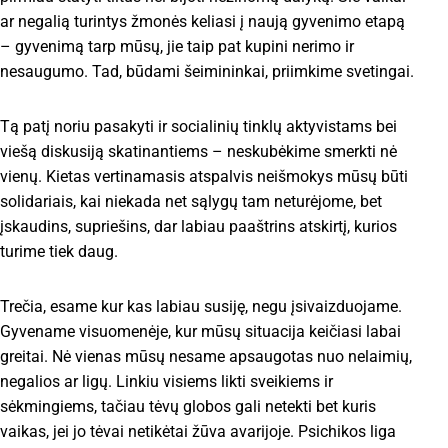
ar negalią turintys žmonės keliasi į naują gyvenimo etapą
– gyvenimą tarp mūsų, jie taip pat kupini nerimo ir
nesaugumo. Tad, būdami šeimininkai, priimkime svetingai.
Tą patį noriu pasakyti ir socialinių tinklų aktyvistams bei
viešą diskusiją skatinantiems – neskubėkime smerkti nė
vienų. Kietas vertinamasis atspalvis neišmokys mūsų būti
solidariais, kai niekada net sąlygų tam neturėjome, bet
įskaudins, supriešins, dar labiau paaštrins atskirtį, kurios
turime tiek daug.
Trečia, esame kur kas labiau susiję, negu įsivaizduojame.
Gyvename visuomenėje, kur mūsų situacija keičiasi labai
greitai. Nė vienas mūsų nesame apsaugotas nuo nelaimių,
negalios ar ligų. Linkiu visiems likti sveikiems ir
sėkmingiems, tačiau tėvų globos gali netekti bet kuris
vaikas, jei jo tėvai netikėtai žūva avarijoje. Psichikos liga