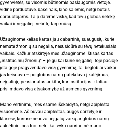
gyvenvietės, su visomis būtinomis paslaugomis vietoje,
vidine parduotuve, baseinais, kino salėmis, netgi butais
darbuotojams. Taip darėme viską, kad tėvų globos netekę
vaikai ir neįgalieji nebūtų tarp mūsų.
Užauginome kelias kartas jau dabartinių suaugusių, kurie
nematė žmonių su negalia, nesusidūrė su tėvų netekusiais
vaikais. Kažkur atskirtyje mes užauginome ištisas kartas
„institucinių žmonių“ – jeigu kai kurie neįgalieji toje pačioje
įstaigoje pragyvendavo visą gyvenimą, tai beglobiai vaikai
jas keisdavo – po globos namų patekdavo į kalėjimus,
neįgaliųjų pensionatus ar kitur, kur institucijos ir toliau
prisiimdavo visą atsakomybę už asmens gyvenimą.
Mano vertinimu, mes esame išskaidyta, netgi apiplėšta
visuomenė. Aš buvau apiplėštas, augęs darželyje ir
klasėse, kuriose nebuvo neįgalių vaikų ar globos namų
auklėtinių, nes tuo metu, kai vyko pagrindinė mano