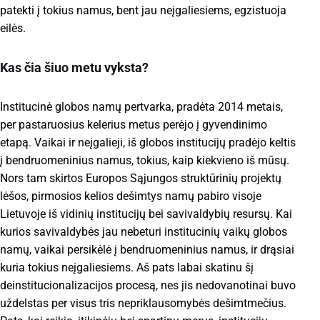
patekti į tokius namus, bent jau neįgaliesiems, egzistuoja
eilės.
Kas čia šiuo metu vyksta
?
Institucinė globos namų pertvarka, pradėta 2014 metais,
per pastaruosius kelerius metus perėjo į gyvendinimo
etapą. Vaikai ir neįgalieji, iš globos institucijų pradėjo keltis
į bendruomeninius namus, tokius, kaip kiekvieno iš mūsų.
Nors tam skirtos Europos Sąjungos struktūrinių projektų
lėšos, pirmosios kelios dešimtys namų pabiro visoje
Lietuvoje iš vidinių institucijų bei savivaldybių resursų. Kai
kurios savivaldybės jau nebeturi institucinių vaikų globos
namų, vaikai persikėlė į bendruomeninius namus, ir drąsiai
kuria tokius neįgaliesiems. Aš pats labai skatinu šį
deinstitucionalizacijos procesą, nes jis nedovanotinai buvo
uždelstas per visus tris nepriklausomybės dešimtmečius.