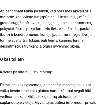
Apibendrinant reikia pasakyti, kad nors mes akivaizdžiai
matome, kad vyksta itin įspūdingi iš institucijų į mūsų
gretas sugrįžtančių vaikų ir neįgaliųjų bei bendruomenių
pokyčiai, šiems pokyčiams vis tiek reikia žemės, pastato
(buto) ir bendruomenės, kurioje jaustumeisi lygiu. Dėl jų
turime susitarti ir tokiais būti tiems, kuriems turime
dešimtmečius trunkančią oraus gyvenimo skolą.
O kas toliau
?
Keletas paskutinių užtvirtinimų:
Pirma, bet koks gyventojų pasipriešinimas neįgaliųjų ar
vaikų bendruomeninių globos namų kūrimui negali būti
vertinamas kaip kliūtis tokių namų atsiradimui
suplanuotoje vietoje. Gyventojus būtina informuoti, privalu