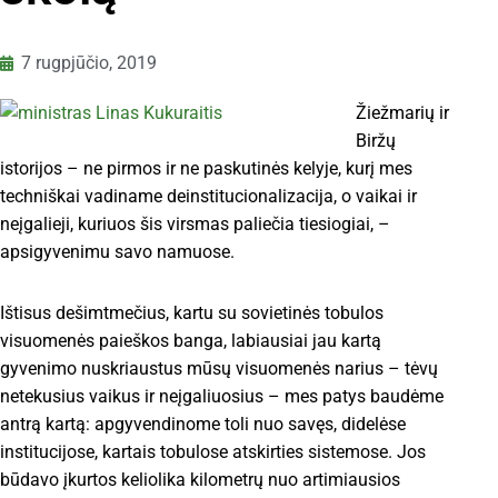
7 rugpjūčio, 2019
Žiežmarių ir
Biržų
istorijos – ne pirmos ir ne paskutinės kelyje, kurį mes
techniškai vadiname deinstitucionalizacija, o vaikai ir
neįgalieji, kuriuos šis virsmas paliečia tiesiogiai, –
apsigyvenimu savo namuose.
Ištisus dešimtmečius, kartu su sovietinės tobulos
visuomenės paieškos banga, labiausiai jau kartą
gyvenimo nuskriaustus mūsų visuomenės narius – tėvų
netekusius vaikus ir neįgaliuosius – mes patys baudėme
antrą kartą: apgyvendinome toli nuo savęs, didelėse
institucijose, kartais tobulose atskirties sistemose. Jos
būdavo įkurtos keliolika kilometrų nuo artimiausios