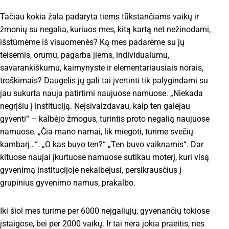
Tačiau kokia žala padaryta tiems tūkstančiams vaikų ir
žmonių su negalia, kuriuos mes, kitą kartą net nežinodami,
išstūmėme iš visuomenės? Ką mes padarėme su jų
teisėmis, orumu, pagarba jiems, individualumu,
savarankiškumu, kaimynyste ir elementariausiais norais,
troškimais? Daugelis jų gali tai įvertinti tik palygindami su
jau sukurta nauja patirtimi naujuose namuose. „Niekada
negrįšiu į instituciją. Neįsivaizdavau, kaip ten galėjau
gyventi“ – kalbėjo žmogus, turintis proto negalią naujuose
namuose. „Čia mano namai, lik miegoti, turime svečių
kambarį…“. „O kas buvo ten?“ „Ten buvo vaiknamis“. Dar
kituose naujai įkurtuose namuose sutikau moterį, kuri visą
gyvenimą institucijoje nekalbėjusi, persikrausčius į
grupinius gyvenimo namus, prakalbo.
Iki šiol mes turime per 6000 neįgaliųjų, gyvenančių tokiose
įstaigose, bei per 2000 vaikų. Ir tai nėra jokia praeitis, nes