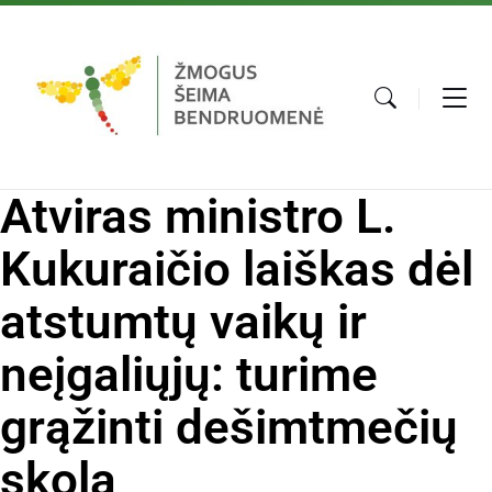
Atviras ministro L.
Kukuraičio laiškas dėl
atstumtų vaikų ir
neįgaliųjų: turime
grąžinti dešimtmečių
skolą