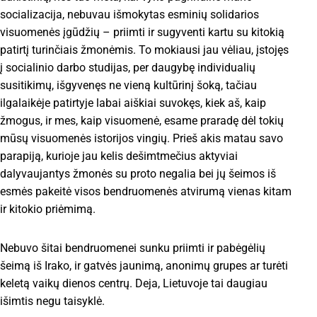
socializacija, nebuvau išmokytas esminių solidarios
visuomenės įgūdžių – priimti ir sugyventi kartu su kitokią
patirtį turinčiais žmonėmis. To mokiausi jau vėliau, įstojęs
į socialinio darbo studijas, per daugybę individualių
susitikimų, išgyvenęs ne vieną kultūrinį šoką, tačiau
ilgalaikėje patirtyje labai aiškiai suvokęs, kiek aš, kaip
žmogus, ir mes, kaip visuomenė, esame praradę dėl tokių
mūsų visuomenės istorijos vingių. Prieš akis matau savo
parapiją, kurioje jau kelis dešimtmečius aktyviai
dalyvaujantys žmonės su proto negalia bei jų šeimos iš
esmės pakeitė visos bendruomenės atvirumą vienas kitam
ir kitokio priėmimą.
Nebuvo šitai bendruomenei sunku priimti ir pabėgėlių
šeimą iš Irako, ir gatvės jaunimą, anonimų grupes ar turėti
keletą vaikų dienos centrų. Deja, Lietuvoje tai daugiau
išimtis negu taisyklė.