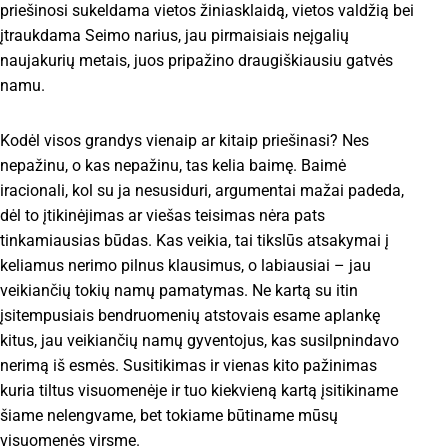
priešinosi sukeldama vietos žiniasklaidą, vietos valdžią bei
įtraukdama Seimo narius, jau pirmaisiais neįgalių
naujakurių metais, juos pripažino draugiškiausiu gatvės
namu.
Kodėl visos grandys vienaip ar kitaip priešinasi? Nes
nepažinu, o kas nepažinu, tas kelia baimę. Baimė
iracionali, kol su ja nesusiduri, argumentai mažai padeda,
dėl to įtikinėjimas ar viešas teisimas nėra pats
tinkamiausias būdas. Kas veikia, tai tikslūs atsakymai į
keliamus nerimo pilnus klausimus, o labiausiai – jau
veikiančių tokių namų pamatymas. Ne kartą su itin
įsitempusiais bendruomenių atstovais esame aplankę
kitus, jau veikiančių namų gyventojus, kas susilpnindavo
nerimą iš esmės. Susitikimas ir vienas kito pažinimas
kuria tiltus visuomenėje ir tuo kiekvieną kartą įsitikiname
šiame nelengvame, bet tokiame būtiname mūsų
visuomenės virsme.