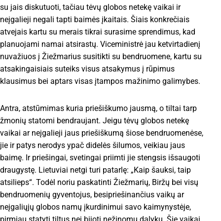
su jais diskutuoti, tačiau tėvų globos netekę vaikai ir
neįgalieji negali tapti baimės įkaitais. Šiais konkrečiais
atvejais kartu su merais tikrai surasime sprendimus, kad
planuojami namai atsirastų. Viceministrė jau ketvirtadienį
nuvažiuos į Žiežmarius susitikti su bendruomene, kartu su
atsakingaisiais suteiks visus atsakymus į rūpimus
klausimus bei aptars visas įtampos mažinimo galimybes.
Antra, atstūmimas kuria priešiškumo jausmą, o tiltai tarp
žmonių statomi bendraujant. Jeigu tėvų globos netekę
vaikai ar neįgalieji jaus priešiškumą šiose bendruomenėse,
jie ir patys nerodys ypač didelės šilumos, veikiau jaus
baimę. Ir priešingai, svetingai priimti jie stengsis išsaugoti
draugystę. Lietuviai netgi turi patarlę: „Kaip šauksi, taip
atsilieps“. Todėl noriu paskatinti Žiežmarių, Biržų bei visų
bendruomenių gyventojus, besipriešinančius vaikų ar
neįgaliųjų globos namų įkurdinimui savo kaimynystėje,
pirmiau statyti tiltus nei bijoti nežinomų dalykų. Šie vaikai