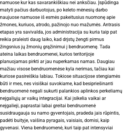
namuose kur kas savarankiškiau nei anksčiau. Įspūdinga
matyti pačius darbuotojus, po keleto mėnesių darbo
naujuose namuose iš esmės pakeitusius nuomonę apie
žmones, kuriuos, atrodo, pažinojo nuo mažumės. Antrasis
etapas yra savivalda, jos administracija su kuria taip pat
reikia praleisti daug laiko, kad drįstų žengti pirmus
žingsnius jų žmonių grąžinimui į bendruomenę. Tada
ateina laikas bendruomenei, kurios teritorijoje
planuojamas pirkti ar jau nuperkamas namas. Daugiau
mažiau visose bendruomenėse kyla nerimas, tačiau kai
kuriose pasireiškia labiau. Tokiose situacijose stengiamės
būti ir mes, nes visiškai suvokiame, kad besipriešinanti
bendruomenė negali sukurti palankios aplinkos perkeliamų
neįgaliųjų ar vaikų integracijai. Kai įsikelia vaikai ar
neįgalieji, paprastai labai greitai bendruomenė
susidraugauja su namo gyventojais, pradeda jais rūpintis,
padėti buityje, vaišina pyragais, vaisiais, domisi, kaip
gyvenasi. Viena bendruomenė, kuri taip pat intensyviai