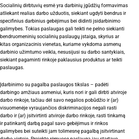
Socialinių dirbtuvių esmė yra darbinių įgūdžių formavimas
atliekant realias darbo užduotis, siekiant ugdyti bendrus ir
specifinius darbinius gebėjimus bei didinti įsidarbinimo
galimybes. Tokias paslaugas gali teikti ne pelno siekianti
bendruomeninių socialinių paslaugų įstaiga, skyrius ar
kitas organizacinis vienetas, kuriame vykdoma asmenų
darbinio užimtumo veikla, nesusijusi su darbo santykiais,
siekiant pagaminti rinkoje paklausius produktus ar teikti
paslaugas.
Įdarbinimo su pagalba paslaugos tikslas – padėti
darbingo amžiaus asmeniui, kuris nori ir gali dirbti atviroje
darbo rinkoje, tačiau dėl savo negalios pobūdžio ir (ar)
visuomenėje vyraujančios diskriminacijos negali rasti
darbo ir (ar) įsitvirtinti atviroje darbo rinkoje, rasti tinkamą
ir patinkantį darbą pagal savo gebėjimus ir rinkos
galimybes bei suteikti jam tolimesnę pagalbą įsitvirtinant
darbo vietoje. Projekto rėmuose paslauga jau startavo