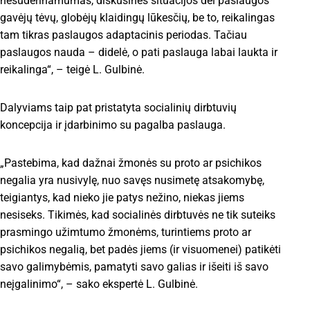
nesuderinamumas, diskusinės situacijos dėl paslaugos
gavėjų tėvų, globėjų klaidingų lūkesčių, be to, reikalingas
tam tikras paslaugos adaptacinis periodas. Tačiau
paslaugos nauda – didelė, o pati paslauga labai laukta ir
reikalinga“, – teigė L. Gulbinė.
Dalyviams taip pat pristatyta socialinių dirbtuvių
koncepcija ir įdarbinimo su pagalba paslauga.
„Pastebima, kad dažnai žmonės su proto ar psichikos
negalia yra nusivylę, nuo savęs nusimetę atsakomybę,
teigiantys, kad nieko jie patys nežino, niekas jiems
nesiseks. Tikimės, kad socialinės dirbtuvės ne tik suteiks
prasmingo užimtumo žmonėms, turintiems proto ar
psichikos negalią, bet padės jiems (ir visuomenei) patikėti
savo galimybėmis, pamatyti savo galias ir išeiti iš savo
neįgalinimo“, – sako ekspertė L. Gulbinė.