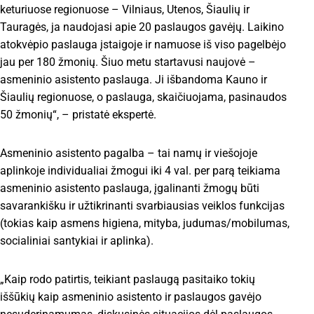
keturiuose regionuose – Vilniaus, Utenos, Šiaulių ir
Tauragės, ja naudojasi apie 20 paslaugos gavėjų. Laikino
atokvėpio paslauga įstaigoje ir namuose iš viso pagelbėjo
jau per 180 žmonių. Šiuo metu startavusi naujovė –
asmeninio asistento paslauga. Ji išbandoma Kauno ir
Šiaulių regionuose, o paslauga, skaičiuojama, pasinaudos
50 žmonių“, – pristatė ekspertė.
Asmeninio asistento pagalba – tai namų ir viešojoje
aplinkoje individualiai žmogui iki 4 val. per parą teikiama
asmeninio asistento paslauga, įgalinanti žmogų būti
savarankišku ir užtikrinanti svarbiausias veiklos funkcijas
(tokias kaip asmens higiena, mityba, judumas/mobilumas,
socialiniai santykiai ir aplinka).
„Kaip rodo patirtis, teikiant paslaugą pasitaiko tokių
iššūkių kaip asmeninio asistento ir paslaugos gavėjo