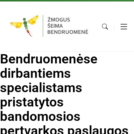
Bendruomenėse
dirbantiems
specialistams
pristatytos
bandomosios
pertvarkos paslaugos