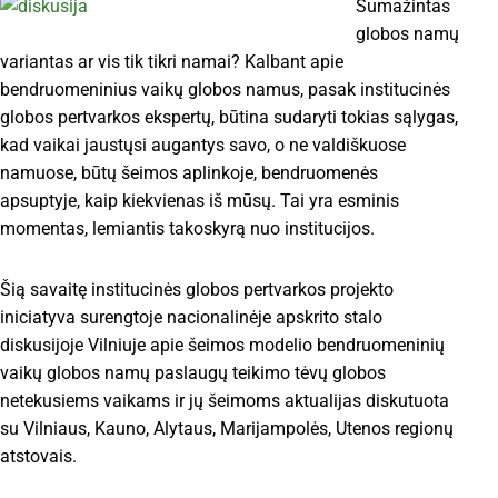
Sumažintas
globos namų
variantas ar vis tik tikri namai? Kalbant apie
bendruomeninius vaikų globos namus, pasak institucinės
globos pertvarkos ekspertų, būtina sudaryti tokias sąlygas,
kad vaikai jaustųsi augantys savo, o ne valdiškuose
namuose, būtų šeimos aplinkoje, bendruomenės
apsuptyje, kaip kiekvienas iš mūsų. Tai yra esminis
momentas, lemiantis takoskyrą nuo institucijos.
Šią savaitę institucinės globos pertvarkos projekto
iniciatyva surengtoje nacionalinėje apskrito stalo
diskusijoje Vilniuje apie šeimos modelio bendruomeninių
vaikų globos namų paslaugų teikimo tėvų globos
netekusiems vaikams ir jų šeimoms aktualijas diskutuota
su Vilniaus, Kauno, Alytaus, Marijampolės, Utenos regionų
atstovais.