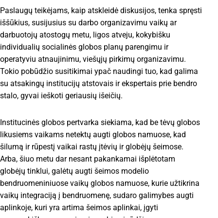
Paslaugų teikėjams, kaip atskleidė diskusijos, tenka spręsti
iššūkius, susijusius su darbo organizavimu vaikų ar
darbuotojų atostogų metu, ligos atveju, kokybišku
individualių socialinės globos planų parengimu ir
operatyviu atnaujinimu, viešųjų pirkimų organizavimu.
Tokio pobūdžio susitikimai ypač naudingi tuo, kad galima
su atsakingų institucijų atstovais ir ekspertais prie bendro
stalo, gyvai ieškoti geriausių išeičių.
Institucinės globos pertvarka siekiama, kad be tėvų globos
likusiems vaikams netektų augti globos namuose, kad
šilumą ir rūpestį vaikai rastų įtėvių ir globėjų šeimose.
Arba, šiuo metu dar nesant pakankamai išplėtotam
globėjų tinklui, galėtų augti šeimos modelio
bendruomeniniuose vaikų globos namuose, kurie užtikrina
vaikų integraciją į bendruomenę, sudaro galimybes augti
aplinkoje, kuri yra artima šeimos aplinkai, įgyti