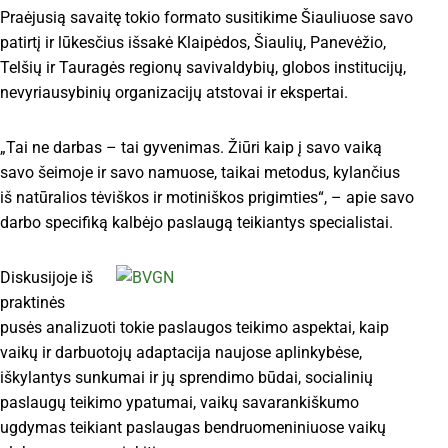
Praėjusią savaitę tokio formato susitikime Šiauliuose savo
patirtį ir lūkesčius išsakė Klaipėdos, Šiaulių, Panevėžio,
Telšių ir Tauragės regionų savivaldybių, globos institucijų,
nevyriausybinių organizacijų atstovai ir ekspertai.
„Tai ne darbas – tai gyvenimas. Žiūri kaip į savo vaiką
savo šeimoje ir savo namuose, taikai metodus, kylančius
iš natūralios tėviškos ir motiniškos prigimties“, – apie savo
darbo specifiką kalbėjo paslaugą teikiantys specialistai.
Diskusijoje iš
praktinės
pusės analizuoti tokie paslaugos teikimo aspektai, kaip
vaikų ir darbuotojų adaptacija naujose aplinkybėse,
iškylantys sunkumai ir jų sprendimo būdai, socialinių
paslaugų teikimo ypatumai, vaikų savarankiškumo
ugdymas teikiant paslaugas bendruomeniniuose vaikų