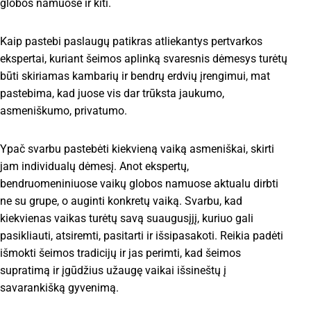
globos namuose ir kiti.
Kaip pastebi paslaugų patikras atliekantys pertvarkos
ekspertai, kuriant šeimos aplinką svaresnis dėmesys turėtų
būti skiriamas kambarių ir bendrų erdvių įrengimui, mat
pastebima, kad juose vis dar trūksta jaukumo,
asmeniškumo, privatumo.
Ypač svarbu pastebėti kiekvieną vaiką asmeniškai, skirti
jam individualų dėmesį. Anot ekspertų,
bendruomeniniuose vaikų globos namuose aktualu dirbti
ne su grupe, o auginti konkretų vaiką. Svarbu, kad
kiekvienas vaikas turėtų savą suaugusįjį, kuriuo gali
pasikliauti, atsiremti, pasitarti ir išsipasakoti. Reikia padėti
išmokti šeimos tradicijų ir jas perimti, kad šeimos
supratimą ir įgūdžius užaugę vaikai išsineštų į
savarankišką gyvenimą.