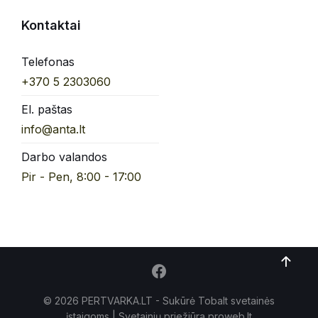
Kontaktai
Telefonas
+370 5 2303060
El. paštas
info@anta.lt
Darbo valandos
Pir - Pen, 8:00 - 17:00
© 2026 PERTVARKA.LT - Sukūrė Tobalt
svetainės
įstaigoms
| Svetainių priežiūra proweb.lt