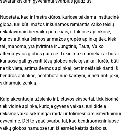
savarankiškam gyvenimui svarbius įgūdžius.
Nuostata, kad infrastruktūros, kuriose teikiama institucinė
globa, turi būti mažos ir kuriamos remiantis vaiko teisių
reikalavimais bei vaiko poreikiais, ir tokiose aplinkose,
kurios atitinka šeimos ar mažos grupės aplinką tiek, kiek
tai įmanoma, yra įtvirtinta ir Jungtinių Tautų Vaiko
alternatyvios globos gairėse. Tokie maži nameliai ar butai,
kuriuose gali gyventi tėvų globos netekę vaikai, turėtų būti
ne tik vieta, artima šeimos aplinkai, bet ir neišsiskirianti iš
bendros aplinkos, neatribota nuo kaimynų ir neturinti jokių
skiriamųjų ženklų.
Kaip akcentuoja užsienio ir Lietuvos ekspertai, tiek išorinė,
tiek vidinė aplinka, kurioje gyvena vaikas, turi didelę
reikšmę vaiko sėkmingai raidai ir tolimesniam įsitvirtinimui
gyvenime. Dėl to ypač svarbu tai, kad bendruomeniniuose
vaikų globos namuose turi iš esmės keistis darbo su