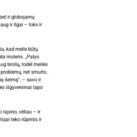
bet ir globojamų
ug ir ilgai – toks ir
ia, kad meile būtų
eda moteris. „Patys
g brolių, todėl meilės
ų problemų, net smurto.
kią šeimą“, – savo ir
tės išgyvenimai tapo
rajono, vėliau – ir
jai teko rūpintis ir