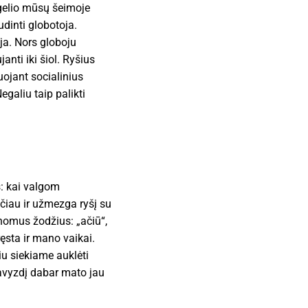
augelio mūsų šeimoje
udinti globotoja.
ėja. Nors globoju
nti iki šiol. Ryšius
uojant socialinius
galiu taip palikti
s: kai valgom
ičiau ir užmezga ryšį su
nomus žodžius: „ačiū“,
ęsta ir mano vaikai.
u siekiame auklėti
pavyzdį dabar mato jau