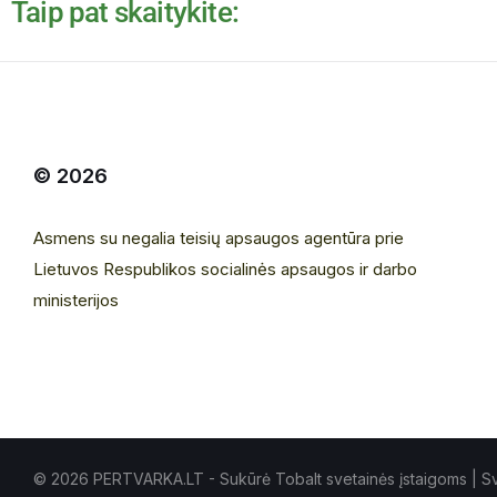
Taip pat skaitykite:
© 2026
Asmens su negalia teisių apsaugos agentūra prie
Lietuvos Respublikos socialinės apsaugos ir darbo
ministerijos
© 2026 PERTVARKA.LT - Sukūrė Tobalt
svetainės įstaigoms
| Sv