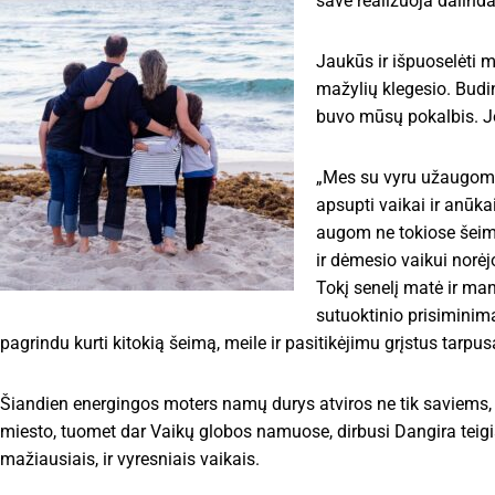
save realizuoja dalinda
Jaukūs ir išpuoselėti 
mažylių klegesio. Budinč
buvo mūsų pokalbis. J
„Mes su vyru užaugome 
apsupti vaikai ir anūka
augom ne tokiose šeimo
ir dėmesio vaikui norėj
Tokį senelį matė ir mano
sutuoktinio prisiminim
pagrindu kurti kitokią šeimą, meile ir pasitikėjimu grįstus tarpu
Šiandien energingos moters namų durys atviros ne tik saviems, 
miesto, tuomet dar Vaikų globos namuose, dirbusi Dangira teigia,
mažiausiais, ir vyresniais vaikais.