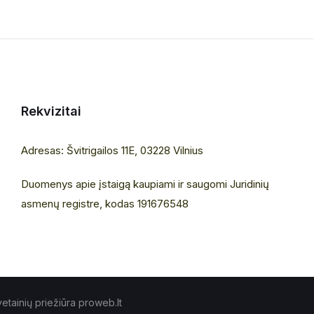
Rekvizitai
Adresas: Švitrigailos 11E, 03228 Vilnius
Duomenys apie įstaigą kaupiami ir saugomi Juridinių
asmenų registre, kodas 191676548
etainių priežiūra proweb.lt