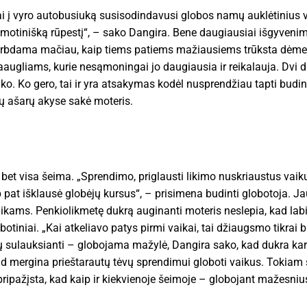
kai į vyro autobusiuką susisodindavusi globos namų auklėtinius
r motinišką rūpestį“, – sako Dangira. Bene daugiausiai išgyven
rbdama mačiau, kaip tiems patiems mažiausiems trūksta dėmesi
paaugliams, kurie nesąmoningai jo daugiausia ir reikalauja. Dvi
o. Ko gero, tai ir yra atsakymas kodėl nusprendžiau tapti budinč
ų ašarų akyse sakė moteris.
 bet visa šeima. „Sprendimo, priglausti likimo nuskriaustus vaik
pat išklausė globėjų kursus“, – prisimena budinti globotoja. J
kams. Penkiolikmetę dukrą auginanti moteris neslepia, kad labi
botiniai. „Kai atkeliavo patys pirmi vaikai, tai džiaugsmo tikrai 
sulauksianti – globojama mažylė, Dangira sako, kad dukra kart
 kad mergina prieštarautų tėvų sprendimui globoti vaikus. Tokiam
ipažįsta, kad kaip ir kiekvienoje šeimoje – globojant mažesnius 