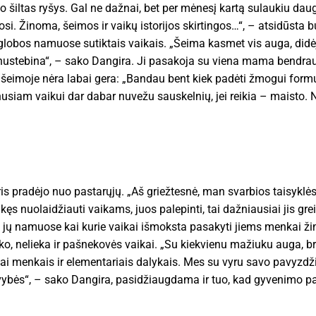
liko šiltas ryšys. Gal ne dažnai, bet per mėnesį kartą sulaukiu d
osi. Žinoma, šeimos ir vaikų istorijos skirtingos…“, – atsidūsta b
ikų globos namuose sutiktais vaikais. „Šeima kasmet vis auga, did
i nustebina“, – sako Dangira. Ji pasakoja su viena mama bendrauja
oje šeimoje nėra labai gera: „Bandau bent kiek padėti žmogui form
siam vaikui dar dabar nuvežu sauskelnių, jei reikia – maisto. Ne
is pradėjo nuo pastarųjų. „Aš griežtesnė, man svarbios taisyklė
ęs nuolaidžiauti vaikams, juos palepinti, tai dažniausiai jis gre
t jų namuose kai kurie vaikai išmoksta pasakyti jiems menkai ži
ko, nelieka ir pašnekovės vaikai. „Su kiekvienu mažiuku auga, br
i menkais ir elementariais dalykais. Mes su vyru savo pavyzdži
 savybės“, – sako Dangira, pasidžiaugdama ir tuo, kad gyvenimo 