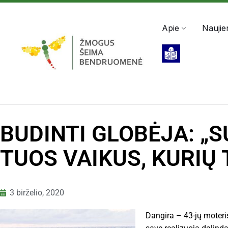
Darbo valandos: Pir - Pen, 8:00 - 17:00
+370 5 2
Apie
Naujie
BUDINTI GLOBĖJA: „S
TUOS VAIKUS, KURIŲ 
3 birželio, 2020
Dangira – 43-jų moteri