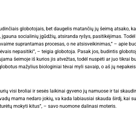
budinčiais globotojais, bet daugelis matančių jų šeimą atsako, ka
 įgauna socialinių įgūdžių, atsiranda ryšys, pasitikėjimas. Todėl 
savaime suprantamas procesas, o ne atsisveikinimas,“ – apie bu
ėvais nepasitiki“, – teigia globotoja. Pasak jos, budintis globot
ama šeimoje iš kurios jis atvežtas, todėl nuspėti ar juo tikrai b
globotus mažylius biologiniai tėvai myli savaip, o aš jų nepakeis
rių visi broliai ir sesės laikinai gyveno jų namuose ir tai skaud
adų mama nedaro jokių, va kada labiausiai skauda širdį, kai su
 turėtų mokyti kitus“, – savo nuomone dalinasi moteris.