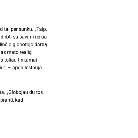
d tai per sunku. „Taip,
dirbti su savimi reikia
dinčio globotojo darbą
ojas mato realią
us toliau tinkamai
iu“, – apgailestauja
ina. „Globojau du tos
pranti, kad