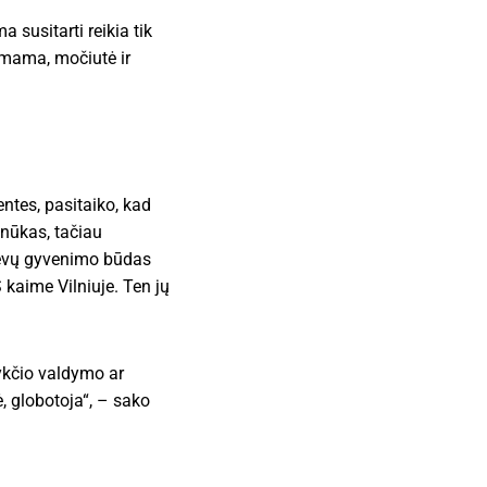
 susitarti reikia tik
o mama, močiutė ir
entes, pasitaiko, kad
anūkas, tačiau
 tėvų gyvenimo būdas
kaime Vilniuje. Ten jų
pykčio valdymo ar
, globotoja“, – sako