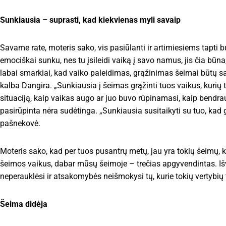
Sunkiausia – suprasti, kad kiekvienas myli savaip
Savame rate, moteris sako, vis pasiūlanti ir artimiesiems tapti 
emociškai sunku, nes tu įsileidi vaiką į savo namus, jis čia būna,
labai smarkiai, kad vaiko paleidimas, grąžinimas šeimai būtų 
kalba Dangira. „Sunkiausia į šeimas grąžinti tuos vaikus, kurių t
situaciją, kaip vaikas augo ar juo buvo rūpinamasi, kaip bendrauj
pasirūpinta nėra sudėtinga. „Sunkiausia susitaikyti su tuo, kad 
pašnekovė.
Moteris sako, kad per tuos pusantrų metų, jau yra tokių šeimų, ku
šeimos vaikus, dabar mūsų šeimoje – trečias apgyvendintas. Išv
neperauklėsi ir atsakomybės neišmokysi tų, kurie tokių vertybių
Šeima didėja