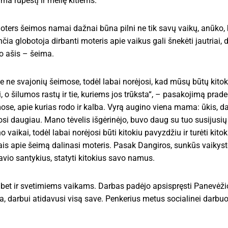
ma rūpestį ir meilę kitiems.
moters šeimos namai dažnai būna pilni ne tik savų vaikų, anūko, 
ia globotoja dirbanti moteris apie vaikus gali šnekėti jautriai, da
o ašis – šeima.
ne svajonių šeimose, todėl labai norėjosi, kad mūsų būtų kitok
i, o šilumos rastų ir tie, kuriems jos trūksta“, – pasakojimą prad
se, apie kurias rodo ir kalba. Vyrą augino viena mama: ūkis, dau
osi daugiau. Mano tėvelis išgėrinėjo, buvo daug su tuo susijusi
 vaikai, todėl labai norėjosi būti kitokiu pavyzdžiu ir turėti kito
ais apie šeimą dalinasi moteris. Pasak Dangiros, sunkūs vaikys
savio santykius, statyti kitokius savo namus.
bet ir svetimiems vaikams. Darbas padėjo apsispręsti Panevėžio 
 darbui atidavusi visą save. Penkerius metus socialinei darbuoto