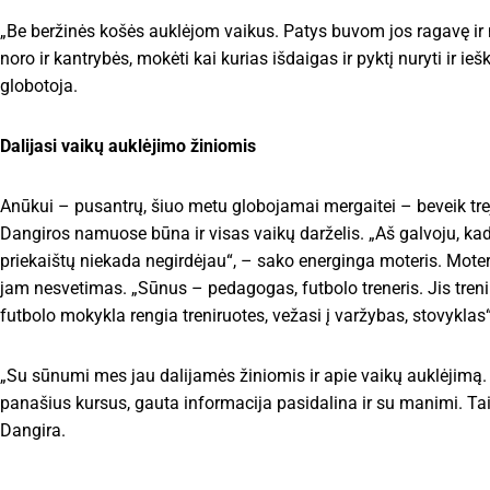
„Be beržinės košės auklėjom vaikus. Patys buvom jos ragavę ir no
noro ir kantrybės, mokėti kai kurias išdaigas ir pyktį nuryti ir
globotoja.
Dalijasi vaikų auklėjimo žiniomis
Anūkui – pusantrų, šiuo metu globojamai mergaitei – beveik treji, 
Dangiros namuose būna ir visas vaikų darželis. „Aš galvoju, kad 
priekaištų niekada negirdėjau“, – sako energinga moteris. Mote
jam nesvetimas. „Sūnus – pedagogas, futbolo treneris. Jis treni
futbolo mokykla rengia treniruotes, vežasi į varžybas, stovykl
„Su sūnumi mes jau dalijamės žiniomis ir apie vaikų auklėjimą. 
panašius kursus, gauta informacija pasidalina ir su manimi. Tai
Dangira.