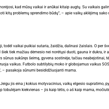
rėjosi, kad mūsų vaikai ir anūkai kitaip augtų. Su vaikais galima
 ieškoti kitų problemų sprendimo būdų“, – apie vaikų aklėjimą sak
todėl vaikai puikiai sutaria, žaidžia, dalinasi žaislais. O per šv
šiek tiek mažiau dėmesio nei norėtųsi duoti, gauna ir dukra, ir 
rs sūnus sukūręs šeimą, gyvena sostinėje, tačiau neabejotinai,
ruoja vaikus. Futbolo subtilybių moko ir globojamus vaikus SOS 
as“, – pasakoja sūnumi besididžiuojanti mama.
Jeigu jis eina į kokius motyvacinius, vaikų elgesio supratimo, 
p tobulėjam kiekvienas – jis kaip tėtis, o aš kaip mama, močiutė