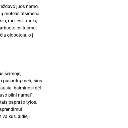
 veždavo juos namo.
imų moteris atsimena
o, meilės ir rankų
 darbuotojos tuomet
ia globotoja, o į
us šeimoje,
au pusantrų metų šios
ausiai baiminosi dėl
buvo pilni namai“, –
ais paprašo tylos.
 sprendimui
vaikus, didieji