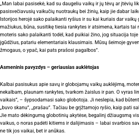
„Man labai pasisekė, kad su daugeliu vaikų ir jų tėvų ar įtėvių 
pasisvečiavusių vaikučių nuotraukų bei žinių, kaip jie dabar laik
Istorijos herojė sako palaikanti ryšius ir su kai kuriais dar va
mažiukus, būna, susitikę tiesia rankytes ir atsimena, kartais ta
moteris sako palaikanti todėl, kad puikiai žino, jog situacija t
įgūdžius, patariu elementariais klausimais. Mūsų šeimoje gyvenu
žmogaus, o ypač, kai pats prašosi pagalbos“.
Asmeninis pavyzdys – geriausias auklėtojas
Kalbai pasisukus apie savų ir globojamų vaikų auklėjimą, moter
nekalbam, plaunam rankytes, tvarkom žaislus ir pan. O vyras link
vaikais“, – šypsodamasi sako globotoja. Ji neslepia, kad būten
„buvo skanu“, „prašau“. Tačiau be grįžtamojo ryšio, kaip pati sa
Jie mato dėkingumą globotinių akytėse, begalinį džiaugsmą visa
vaikus, o noras padėti kitiems ir dalijimasis – labai svarbios
ne tik jos vaikai, bet ir anūkas.