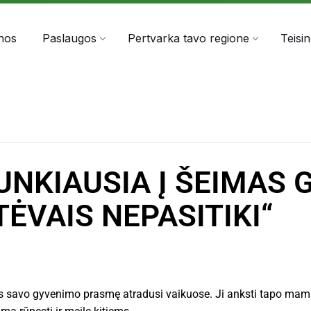
303060
info@anta.lt
nos
Paslaugos
Pertvarka tavo regione
Teisi
UNKIAUSIA Į ŠEIMAS 
TĖVAIS NEPASITIKI“
s savo gyvenimo prasmę atradusi vaikuose. Ji anksti tapo mam