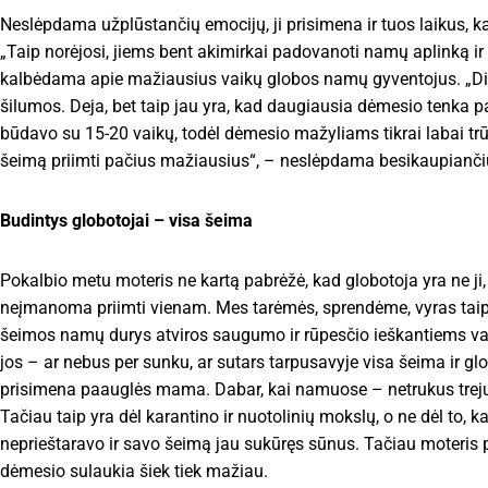
Neslėpdama užplūstančių emocijų, ji prisimena ir tuos laikus, 
„Taip norėjosi, jiems bent akimirkai padovanoti namų aplinką i
kalbėdama apie mažiausius vaikų globos namų gyventojus. „Di
šilumos. Deja, bet taip jau yra, kad daugiausia dėmesio tenka 
būdavo su 15-20 vaikų, todėl dėmesio mažyliams tikrai labai trūk
šeimą priimti pačius mažiausius“, – neslėpdama besikaupianči
Budintys globotojai – visa šeima
Pokalbio metu moteris ne kartą pabrėžė, kad globotoja yra ne ji,
neįmanoma priimti vienam. Mes tarėmės, sprendėme, vyras taip 
šeimos namų durys atviros saugumo ir rūpesčio ieškantiems vai
jos – ar nebus per sunku, ar sutars tarpusavyje visa šeima ir glo
prisimena paauglės mama. Dabar, kai namuose – netrukus trejų 
Tačiau taip yra dėl karantino ir nuotolinių mokslų, o ne dėl to,
neprieštaravo ir savo šeimą jau sukūręs sūnus. Tačiau moteris pr
dėmesio sulaukia šiek tiek mažiau.