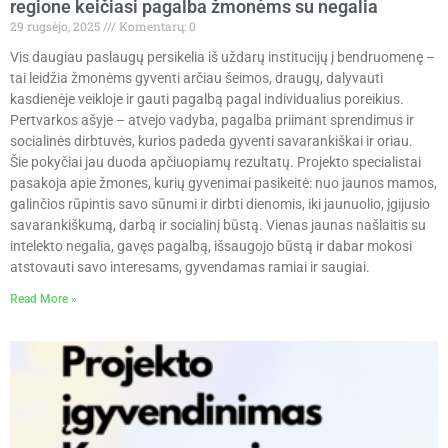
regione keičiasi pagalba žmonėms su negalia
29 rugsėjo, 2025
Komentarų: 0
Vis daugiau paslaugų persikelia iš uždarų institucijų į bendruomenę –
tai leidžia žmonėms gyventi arčiau šeimos, draugų, dalyvauti
kasdienėje veikloje ir gauti pagalbą pagal individualius poreikius.
Pertvarkos ašyje – atvejo vadyba, pagalba priimant sprendimus ir
socialinės dirbtuvės, kurios padeda gyventi savarankiškai ir oriau.
Šie pokyčiai jau duoda apčiuopiamų rezultatų. Projekto specialistai
pasakoja apie žmones, kurių gyvenimai pasikeitė: nuo jaunos mamos,
galinčios rūpintis savo sūnumi ir dirbti dienomis, iki jaunuolio, įgijusio
savarankiškumą, darbą ir socialinį būstą. Vienas jaunas našlaitis su
intelekto negalia, gavęs pagalbą, išsaugojo būstą ir dabar mokosi
atstovauti savo interesams, gyvendamas ramiai ir saugiai.
Read More »