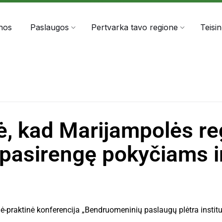
303060
info@anta.lt
nos
Paslaugos
Pertvarka tavo regione
Teisi
, kad Marijampolės re
i pasirengę pokyčiams 
ė-praktinė konferencija „Bendruomeninių paslaugų plėtra instit