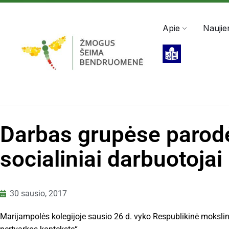
Darbo valandos: Pir - Pen, 8:00 - 17:00
+370 5 2
Apie
Naujie
Darbas grupėse parodė
socialiniai darbuotoja
30 sausio, 2017
Marijampolės kolegijoje sausio 26 d. vyko Respublikinė mokslin