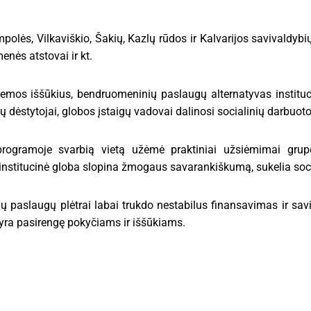
olės, Vilkaviškio, Šakių, Kazlų rūdos ir Kalvarijos savivaldybi
nės atstovai ir kt.
mos iššūkius, bendruomeninių paslaugų alternatyvas institucin
 dėstytojai, globos įstaigų vadovai dalinosi socialinių darbuotoj
programoje svarbią vietą užėmė praktiniai užsiėmimai grupė
institucinė globa slopina žmogaus savarankiškumą, sukelia socia
ų paslaugų plėtrai labai trukdo nestabilus finansavimas ir sa
 yra pasirengę pokyčiams ir iššūkiams.