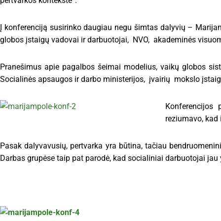
pertvarkos kontekste“.
Į konferenciją susirinko daugiau negu šimtas dalyvių – Marijamp
globos įstaigų vadovai ir darbuotojai, NVO, akademinės visuome
Pranešimus apie pagalbos šeimai modelius, vaikų globos siste
Socialinės apsaugos ir darbo ministerijos, įvairių mokslo įstaigų
Konferencijos 
reziumavo, kad 
Pasak dalyvavusių, pertvarka yra būtina, tačiau bendruomenini
Darbas grupėse taip pat parodė, kad socialiniai darbuotojai jau