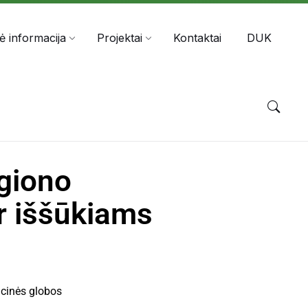
nė informacija
Projektai
Kontaktai
DUK
giono
ir iššūkiams
ucinės globos