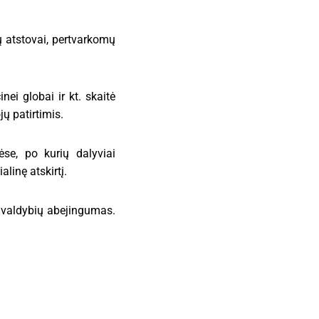
ų atstovai, pertvarkomų
ei globai ir kt. skaitė
ų patirtimis.
se, po kurių dalyviai
linę atskirtį.
vivaldybių abejingumas.