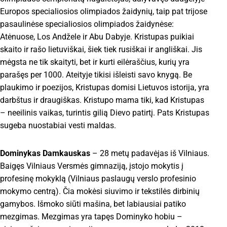
Europos specialiosios olimpiados žaidynių, taip pat trijose
pasaulinėse specialiosios olimpiados žaidynėse:
Atėnuose, Los Andžele ir Abu Dabyje. Kristupas puikiai
skaito ir rašo lietuviškai, šiek tiek rusiškai ir angliškai. Jis
mėgsta ne tik skaityti, bet ir kurti eilėraščius, kurių yra
parašęs per 1000. Ateityje tikisi išleisti savo knygą. Be
plaukimo ir poezijos, Kristupas domisi Lietuvos istorija, yra
darbštus ir draugiškas. Kristupo mama tiki, kad Kristupas
– neeilinis vaikas, turintis gilią Dievo patirtį. Pats Kristupas
sugeba nuostabiai vesti maldas.
Dominykas Damkauskas
– 28 metų padavėjas iš Vilniaus.
Baigęs Vilniaus Versmės gimnaziją, įstojo mokytis į
profesinę mokyklą (Vilniaus paslaugų verslo profesinio
mokymo centrą). Čia mokėsi siuvimo ir tekstilės dirbinių
gamybos. Išmoko siūti mašina, bet labiausiai patiko
mezgimas. Mezgimas yra tapęs Dominyko hobiu –