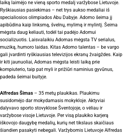
laiką laimėjo ne vieną sporto medalį varžybose Lietuvoje.
Ryškiausias pasiekimas – net trys aukso medaliai iš
specialiosios olimpiados Abu Dabyje. Adomo šeima jį
apibūdina kaip linksmą, švelnų, mylimą ir mylintį. Šeima
mėgsta daug keliauti, todėl tai padėjo Adomui
socializuotis. Laisvalaikiu Adomas mėgsta TV serialus,
muziką, humoro laidas. Kitas Adomo talentas – be vargo
gali įvardinti ryškiausias televizijos ekranų žvaigždes. Kaip
ir kiti jaunuoliai, Adomas mėgsta leisti laiką prie
kompiuterio, taip pat myli ir prižiūri naminius gyvūnus,
padeda šeimai buityje.
Alfredas Šimas
– 35 metų plaukikas. Plaukimu
susidomėjo dar mokydamasis mokykloje. Aktyviai
dalyvavo sporto stovyklose Šventojoje, o vėliau ir
varžybose visoje Lietuvoje. Per visą plaukiko karjerą
iškovojo daugybę medalių, kurių net tikslaus skaičiaus
šiandien pasakyti nebegali. Varžybomis Lietuvoje Alfredas