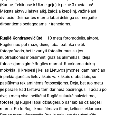
(Kaune, Telšiuose ir Ukmergėje) ir pelnė 3 medalius!
Mėgsta aktyvų laisvalaikį, žaidžia krepšinį, važinėjasi
dviračiu. Deimantės mama labai dėkinga su mergaite
dirbantiems pedagogams ir treneriams.
Rugilė Kondrasevičiūtė
– 10 metų fotomodelis, aktorė.
Rugilei nuo pat mažų dienų labai patinka ne tik
fotografuotis, bet ir vartyti fotoalbumus su jos
nuotraukomis ir prisiminti gražias akimirkas. Idėja
fotosesijoms gimė Rugilės mamai. Ruošdama dukrą
mokyklai, ji kreipėsi į kelias Lietuvos įmones, gaminančias
ir prekiaujančias lietuviškais vaikiškais drabužiais, su
pasiūlymu reklaminėms fotosesijoms. Deja, bet tuo metu
jie parašė, kad Lietuva tam dar nėra pasirengusi. Tačiau po
dvejų metų visai netikėtai Rugilė sulaukė pakvietimo į
fotosesiją! Rugilė labai džiaugėsi, o dar labiau džiaugėsi
mama. Po to Rugilė nusifilmavo filme, keliose reklamose.