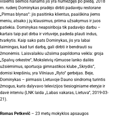
visiems šeimos nariams jis yra numezgęs po pledą. 2018
m. rudenį Dominykas pradėjo dirbti padavėju restorane
„Pirmas blynas“: jis pasitinka klientus, paaiškina jiems
meniu, atsako į jų klausimus, priima užsakymus ir juos
patiekia. Dominykas neapsiriboja tik padavėjo darbu –
kartais taip pat dirba ir virtuvėje, padeda plauti indus,
tvarkytis. Kaip sako pats Dominykas, jis yra labai
laimingas, kad turi darbą, gali dirbti ir bendrauti su
žmonėmis. Laisvalaikiu užsiima papildoma veikla: groja
„Spalvų orkestre“, Moksleivių rūmuose lanko dailės
užsiėmimus, sportuoja gimnastikos klube „Skrydis“,
domisi krepšiniu, yra Vilniaus „Ryto“ gerbėjas. Beje,
Dominykas – pirmasis Lietuvoje Dauno sindromą turintis
žmogus, kuris dalyvavo televizijos tiesioginiame eteryje ir
davė interviu (LNK laida „Labas vakaras, Lietuva“, 2019-03-
21).
Romas Petkevič
– 23 metų mokyklos apsaugos