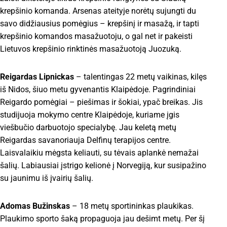
krepšinio komanda. Arsenas ateityje norėtų sujungti du
savo didžiausius pomėgius – krepšinį ir masažą, ir tapti
krepšinio komandos masažuotoju, o gal net ir pakeisti
Lietuvos krepšinio rinktinės masažuotoją Juozuką.
Reigardas Lipnickas
– talentingas 22 metų vaikinas, kilęs
iš Nidos, šiuo metu gyvenantis Klaipėdoje. Pagrindiniai
Reigardo pomėgiai – piešimas ir šokiai, ypač breikas. Jis
studijuoja mokymo centre Klaipėdoje, kuriame įgis
viešbučio darbuotojo specialybę. Jau keletą metų
Reigardas savanoriauja Delfinų terapijos centre.
Laisvalaikiu mėgsta keliauti, su tėvais aplankė nemažai
šalių. Labiausiai įstrigo kelionė į Norvegiją, kur susipažino
su jaunimu iš įvairių šalių.
Adomas Bužinskas
– 18 metų sportininkas plaukikas.
Plaukimo sporto šaką propaguoja jau dešimt metų. Per šį