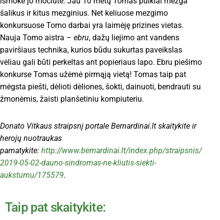
išmokė jo močiutė. Jau 10 metų Tomas puikiai mezga
šalikus ir kitus mezginius. Net keliuose mezgimo
konkursuose Tomo darbai yra laimėję prizines vietas.
Nauja Tomo aistra –
ebru
, dažų liejimo ant vandens
paviršiaus technika, kurios būdu sukurtas paveikslas
vėliau gali būti perkeltas ant popieriaus lapo. Ebru piešimo
konkurse Tomas užėmė pirmąją vietą! Tomas taip pat
mėgsta piešti, dėlioti dėliones, šokti, dainuoti, bendrauti su
žmonėmis, žaisti planšetiniu kompiuteriu.
Donato Vitkaus straipsnį portale Bernardinai.lt skaitykite ir
herojų nuotraukas
pamatykite:
http://www.bernardinai.lt/index.php/straipsnis/
2019-05-02-dauno-sindromas-ne-kliutis-siekti-
aukstumu/175579
.
Taip pat skaitykite: