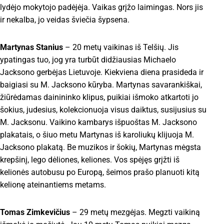
lydėjo mokytojo padėjėja. Vaikas grįžo laimingas. Nors jis
ir nekalba, jo veidas šviečia šypsena.
Martynas Stanius
– 20 metų vaikinas iš Telšių. Jis
ypatingas tuo, jog yra turbūt didžiausias Michaelo
Jacksono gerbėjas Lietuvoje. Kiekviena diena prasideda ir
baigiasi su M. Jacksono kūryba. Martynas savarankiškai,
žiūrėdamas dainininko klipus, puikiai išmoko atkartoti jo
šokius, judesius, kolekcionuoja visus daiktus, susijusius su
M. Jacksonu. Vaikino kambarys išpuoštas M. Jacksono
plakatais, o šiuo metu Martynas iš karoliukų klijuoja M.
Jacksono plakatą. Be muzikos ir šokių, Martynas mėgsta
krepšinį, lego dėliones, keliones. Vos spėjęs grįžti iš
kelionės autobusu po Europą, šeimos prašo planuoti kitą
kelionę ateinantiems metams.
Tomas Zimkevičius
– 29 metų mezgėjas. Megzti vaikiną