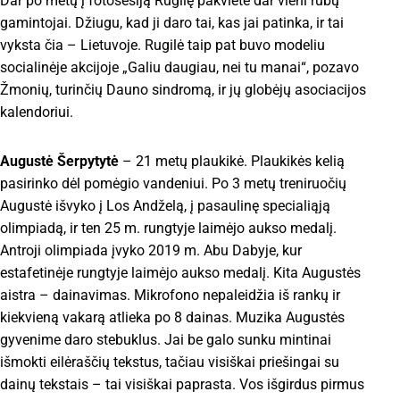
Dar po metų į fotosesiją Rugilę pakvietė dar vieni rūbų
gamintojai. Džiugu, kad ji daro tai, kas jai patinka, ir tai
vyksta čia – Lietuvoje. Rugilė taip pat buvo modeliu
socialinėje akcijoje „Galiu daugiau, nei tu manai“, pozavo
Žmonių, turinčių Dauno sindromą, ir jų globėjų asociacijos
kalendoriui.
Augustė Šerpytytė
– 21 metų plaukikė. Plaukikės kelią
pasirinko dėl pomėgio vandeniui. Po 3 metų treniruočių
Augustė išvyko į Los Andželą, į pasaulinę specialiąją
olimpiadą, ir ten 25 m. rungtyje laimėjo aukso medalį.
Antroji olimpiada įvyko 2019 m. Abu Dabyje, kur
estafetinėje rungtyje laimėjo aukso medalį. Kita Augustės
aistra – dainavimas. Mikrofono nepaleidžia iš rankų ir
kiekvieną vakarą atlieka po 8 dainas. Muzika Augustės
gyvenime daro stebuklus. Jai be galo sunku mintinai
išmokti eilėraščių tekstus, tačiau visiškai priešingai su
dainų tekstais – tai visiškai paprasta. Vos išgirdus pirmus