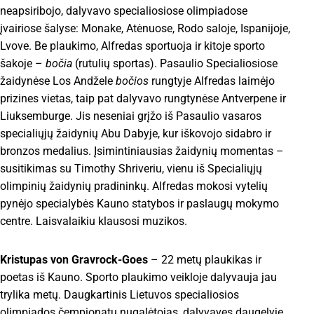
neapsiribojo, dalyvavo specialiosiose olimpiadose
įvairiose šalyse: Monake, Atėnuose, Rodo saloje, Ispanijoje,
Lvove. Be plaukimo, Alfredas sportuoja ir kitoje sporto
šakoje –
bočia
(rutulių sportas). Pasaulio Specialiosiose
žaidynėse Los Andžele
bočios
rungtyje Alfredas laimėjo
prizines vietas, taip pat dalyvavo rungtynėse Antverpene ir
Liuksemburge. Jis neseniai grįžo iš Pasaulio vasaros
specialiųjų žaidynių Abu Dabyje, kur iškovojo sidabro ir
bronzos medalius. Įsimintiniausias žaidynių momentas –
susitikimas su Timothy Shriveriu, vienu iš Specialiųjų
olimpinių žaidynių pradininkų. Alfredas mokosi vytelių
pynėjo specialybės Kauno statybos ir paslaugų mokymo
centre. Laisvalaikiu klausosi muzikos.
Kristupas von Gravrock-Goes
– 22 metų plaukikas ir
poetas iš Kauno. Sporto plaukimo veikloje dalyvauja jau
trylika metų. Daugkartinis Lietuvos specialiosios
olimpiados čempionatų nugalėtojas, dalyvavęs daugelyje