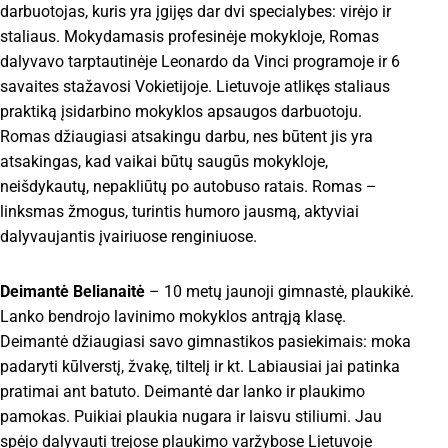
darbuotojas, kuris yra įgijęs dar dvi specialybes: virėjo ir
staliaus. Mokydamasis profesinėje mokykloje, Romas
dalyvavo tarptautinėje Leonardo da Vinci programoje ir 6
savaites stažavosi Vokietijoje. Lietuvoje atlikęs staliaus
praktiką įsidarbino mokyklos apsaugos darbuotoju.
Romas džiaugiasi atsakingu darbu, nes būtent jis yra
atsakingas, kad vaikai būtų saugūs mokykloje,
neišdykautų, nepakliūtų po autobuso ratais. Romas –
linksmas žmogus, turintis humoro jausmą, aktyviai
dalyvaujantis įvairiuose renginiuose.
Deimantė Belianaitė
– 10 metų jaunoji gimnastė, plaukikė.
Lanko bendrojo lavinimo mokyklos antrąją klasę.
Deimantė džiaugiasi savo gimnastikos pasiekimais: moka
padaryti kūlverstį, žvakę, tiltelį ir kt. Labiausiai jai patinka
pratimai ant batuto. Deimantė dar lanko ir plaukimo
pamokas. Puikiai plaukia nugara ir laisvu stiliumi. Jau
spėjo dalyvauti trejose plaukimo varžybose Lietuvoje