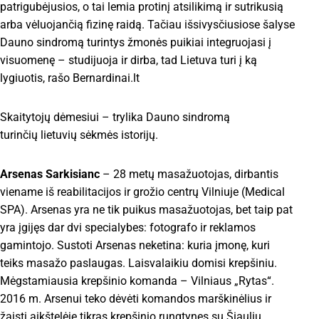
patrigubėjusios, o tai lemia protinį atsilikimą ir sutrikusią
arba vėluojančią fizinę raidą. Tačiau išsivysčiusiose šalyse
Dauno sindromą turintys žmonės puikiai integruojasi į
visuomenę – studijuoja ir dirba, tad Lietuva turi į ką
lygiuotis, rašo Bernardinai.lt
Skaitytojų dėmesiui – trylika Dauno sindromą
turinčių lietuvių sėkmės istorijų.
Arsenas Sarkisianc
– 28 metų masažuotojas, dirbantis
viename iš reabilitacijos ir grožio centrų Vilniuje (Medical
SPA). Arsenas yra ne tik puikus masažuotojas, bet taip pat
yra įgijęs dar dvi specialybes: fotografo ir reklamos
gamintojo. Sustoti Arsenas neketina: kuria įmonę, kuri
teiks masažo paslaugas. Laisvalaikiu domisi krepšiniu.
Mėgstamiausia krepšinio komanda – Vilniaus „Rytas“.
2016 m. Arsenui teko dėvėti komandos marškinėlius ir
žaisti aikštelėje tikras krepšinio rungtynes su Šiaulių