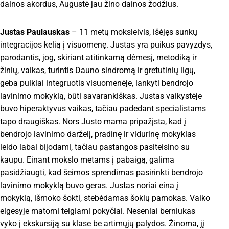
dainos akordus, Augustė jau žino dainos žodžius.
Justas Paulauskas
– 11 metų moksleivis, išėjęs sunkų
integracijos kelią į visuomenę. Justas yra puikus pavyzdys,
parodantis, jog, skiriant atitinkamą dėmesį, metodiką ir
žinių, vaikas, turintis Dauno sindromą ir gretutinių ligų,
geba puikiai integruotis visuomenėje, lankyti bendrojo
lavinimo mokyklą, būti savarankiškas. Justas vaikystėje
buvo hiperaktyvus vaikas, tačiau padedant specialistams
tapo draugiškas. Nors Justo mama pripažįsta, kad į
bendrojo lavinimo darželį, pradinę ir vidurinę mokyklas
leido labai bijodami, tačiau pastangos pasiteisino su
kaupu. Einant mokslo metams į pabaigą, galima
pasidžiaugti, kad šeimos sprendimas pasirinkti bendrojo
lavinimo mokyklą buvo geras. Justas noriai eina į
mokyklą, išmoko šokti, stebėdamas šokių pamokas. Vaiko
elgesyje matomi teigiami pokyčiai. Neseniai berniukas
vyko į ekskursiją su klase be artimųjų palydos. Žinoma, jį