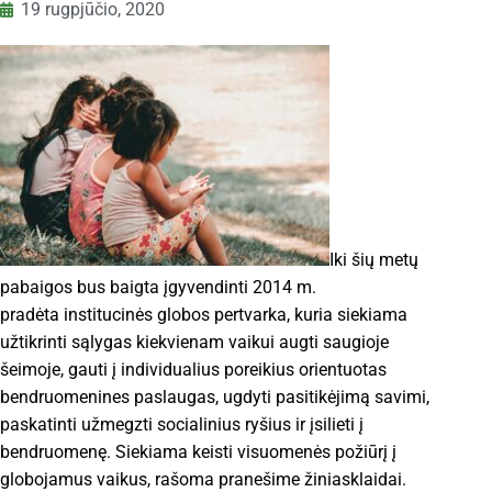
19 rugpjūčio, 2020
Iki šių metų
pabaigos bus baigta įgyvendinti 2014 m.
pradėta institucinės globos pertvarka, kuria siekiama
užtikrinti sąlygas kiekvienam vaikui augti saugioje
šeimoje, gauti į individualius poreikius orientuotas
bendruomenines paslaugas, ugdyti pasitikėjimą savimi,
paskatinti užmegzti socialinius ryšius ir įsilieti į
bendruomenę. Siekiama keisti visuomenės požiūrį į
globojamus vaikus, rašoma pranešime žiniasklaidai.