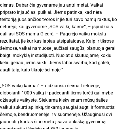
dienas. Dabar čia gyvename jau antri metai. Vaikai
priprato ir jaučiasi puikiai. Jiems patinka, kad nėra
teritoriją juosiančios tvoros ir jie turi savo namų raktus, ko
neturėjo, kai gyvenome „SOS vaikų kaime“, – įspūdžiais
dalijasi SOS mama Giedrė. – Pagerėjo vaikų mokslų
rezultatai, jie kur kas labiau atsipalaidavę. Kaip ir tikrose
šeimose, vaikai namuose jaučiasi saugūs, planuoja gerai
baigti mokyklą ir studijuoti. Nuolat diskutuojame, kokiu
keliu geriau jiems sukti. Jiems labai svarbu, kad galėtų
augti taip, kaip tikroje šeimoje.“
„SOS vaikų kaimai“ – didžiausia šeima Lietuvoje,
globojanti 1000 vaikų ir padedanti jiems turėti galimybę
džiaugtis vaikyste. Siekiama kiekvienam mūsų šalies
vaikui sukurti aplinką, tinkamą saugiai augti ir formuotis:
šeimoje, bendruomenėje ir visuomenėje. Užauginusi dvi
jaunuolių kartas šiuo metu į savarankišką gyvenimą
organizacija išlydėjo net 350 jaunuolių.