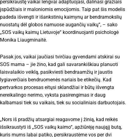
persikraustę vaikai lengvai adaptuojasi, dalinasi gražiais
įspūdžiais ir maloniomis emocijomis. Taip pat šis modelis
padeda išvengti ir išankstinių kaimynų ar bendramokslių
nuostatų dėl globos namuose augančių vaikų“, – sako
„SOS vaikų kaimų Lietuvoje“ koordinuojanti psichologė
Monika Liaugminaitė.
Pasak jos, vaikai jaučiasi tvirčiau gyvendami atskirai su
SOS mama – jie žino, kad gali savarankiškiau planuoti
laisvalaikio veiklą, pasikviesti bendraamžių ir jaustis
lygiaverčiais bendruomenės nariais be etikečių. Kad
pertvarkos procesas eitųsi sklandžiai ir būtų išvengta
nereikalingo nerimo, vyksta pasirengimas ir daug
kalbamasi tiek su vaikais, tiek su socialiniais darbuotojais.
„Nors iš pradžių atsargiai reagavome į žinią, kad reikės
išsikraustyti iš „SOS vaikų kaimo“, apžiūrėję naująjį butą,
kuris mums labai patiko, persikraustėme vos per dvi