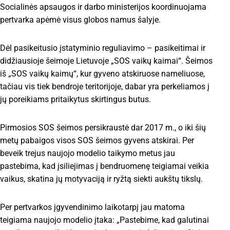
Socialinės apsaugos ir darbo ministerijos koordinuojama
pertvarka apėmė visus globos namus šalyje.
Dėl pasikeitusio įstatyminio reguliavimo – pasikeitimai ir
didžiausioje šeimoje Lietuvoje „SOS vaikų kaimai“. Šeimos
iš „SOS vaikų kaimų“, kur gyveno atskiruose nameliuose,
tačiau vis tiek bendroje teritorijoje, dabar yra perkeliamos į
jų poreikiams pritaikytus skirtingus butus.
Pirmosios SOS šeimos persikraustė dar 2017 m., o iki šių
metų pabaigos visos SOS šeimos gyvens atskirai. Per
beveik trejus naujojo modelio taikymo metus jau
pastebima, kad įsiliejimas į bendruomenę teigiamai veikia
vaikus, skatina jų motyvaciją ir ryžtą siekti aukštų tikslų.
Per pertvarkos įgyvendinimo laikotarpį jau matoma
teigiama naujojo modelio įtaka: „Pastebime, kad galutinai