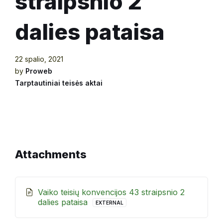
straipsnio 2
dalies pataisa
22 spalio, 2021
by
Proweb
Tarptautiniai teisės aktai
Attachments
Vaiko teisių konvencijos 43 straipsnio 2
File
dalies pataisa
EXTERNAL
extension:
261472041F0E