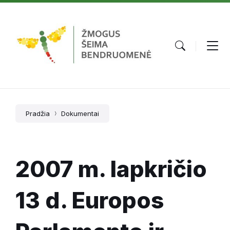
Skip
Skip
Skip
to
to
to
content
main
footer
navigation
Pradžia
Dokumentai
2007 m. lapkričio
13 d. Europos