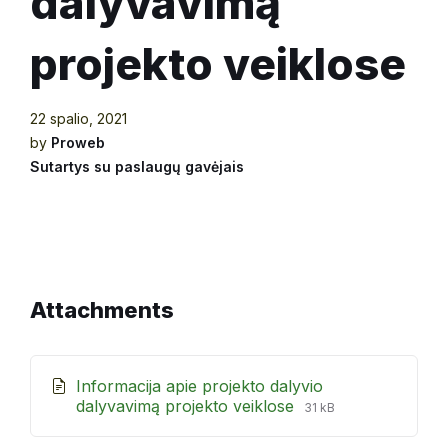
dalyvavimą
projekto veiklose
22 spalio, 2021
by
Proweb
Sutartys su paslaugų gavėjais
Attachments
Informacija apie projekto dalyvio
File
File
dalyvavimą projekto veiklose
31 kB
extension:
size:
docx