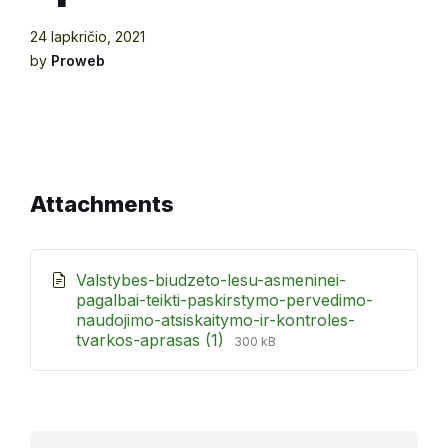
24 lapkričio, 2021
by
Proweb
Attachments
Valstybes-biudzeto-lesu-asmeninei-
pagalbai-teikti-paskirstymo-pervedimo-
naudojimo-atsiskaitymo-ir-kontroles-
File
File
tvarkos-aprasas (1)
300 kB
extension:
size:
pdf