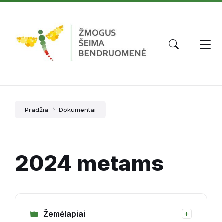
Skip
Skip
Skip
to
to
to
content
main
footer
navigation
Pradžia
Dokumentai
2024 metams
Žemėlapiai