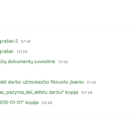
File
File
sąrašas-2
97 kB
extension:
size:
File
File
sąrašas
doc
132 kB
extension:
size:
File
File
ančių dokumentų suvestinė
doc
33 kB
extension:
size:
docx
:
File
File
dėl darbo užmokesčio fiksuoto įkainio
61 kB
extension:
size:
File
File
as_pazyma_del_atliktu darbu“ kopija
xlsx
107 kB
extension:
size:
File
File
019-01-01“ kopija
xls
126 kB
extension:
size:
xlsx