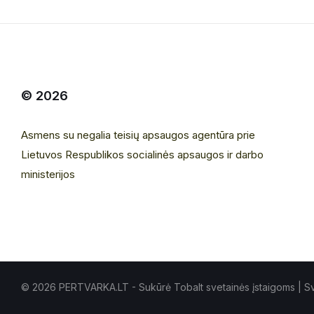
© 2026
Asmens su negalia teisių apsaugos agentūra prie
Lietuvos Respublikos socialinės apsaugos ir darbo
ministerijos
© 2026 PERTVARKA.LT - Sukūrė Tobalt
svetainės įstaigoms
| Sv