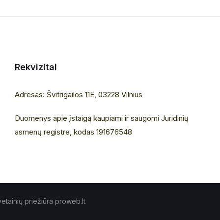
Rekvizitai
Adresas: Švitrigailos 11E, 03228 Vilnius
Duomenys apie įstaigą kaupiami ir saugomi Juridinių
asmenų registre, kodas 191676548
etainių priežiūra proweb.lt