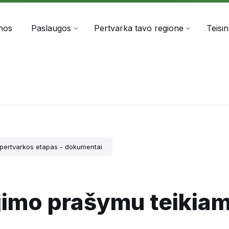
303060
info@anta.lt
nos
Paslaugos
Pertvarka tavo regione
Teisi
I pertvarkos etapas - dokumentai
imo prašymu teikia