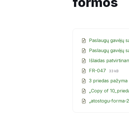
formos
Paslaugų gavėjų 
Paslaugų gavėjų 
Išlaidas patvirtin
File
File
FR-047
33 kB
extension
size:
3 priedas pažyma 
docx
„Copy of 10_pried
„atostogu-forma-2