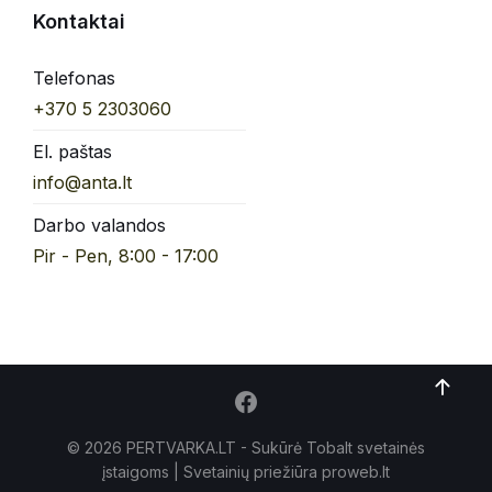
Kontaktai
Telefonas
+370 5 2303060
El. paštas
info@anta.lt
Darbo valandos
Pir - Pen, 8:00 - 17:00
© 2026 PERTVARKA.LT - Sukūrė Tobalt
svetainės
įstaigoms
| Svetainių priežiūra proweb.lt