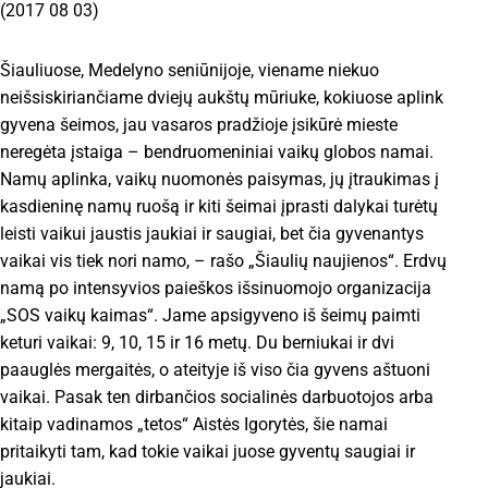
(2017 08 03)
Šiauliuose, Medelyno seniūnijoje, viename niekuo
neišsiskiriančiame dviejų aukštų mūriuke, kokiuose aplink
gyvena šeimos, jau vasaros pradžioje įsikūrė mieste
neregėta įstaiga – bendruomeniniai vaikų globos namai.
Namų aplinka, vaikų nuomonės paisymas, jų įtraukimas į
kasdieninę namų ruošą ir kiti šeimai įprasti dalykai turėtų
leisti vaikui jaustis jaukiai ir saugiai, bet čia gyvenantys
vaikai vis tiek nori namo, – rašo „Šiaulių naujienos“. Erdvų
namą po intensyvios paieškos išsinuomojo organizacija
„SOS vaikų kaimas“. Jame apsigyveno iš šeimų paimti
keturi vaikai: 9, 10, 15 ir 16 metų. Du berniukai ir dvi
paauglės mergaitės, o ateityje iš viso čia gyvens aštuoni
vaikai. Pasak ten dirbančios socialinės darbuotojos arba
kitaip vadinamos „tetos“ Aistės Igorytės, šie namai
pritaikyti tam, kad tokie vaikai juose gyventų saugiai ir
jaukiai.