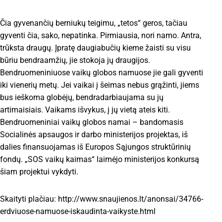
Čia gyvenančių berniukų teigimu, „tetos“ geros, tačiau
gyventi čia, sako, nepatinka. Pirmiausia, nori namo. Antra,
trūksta draugų. Įpratę daugiabučių kieme žaisti su visu
būriu bendraamžių, jie stokoja jų draugijos.
Bendruomeniniuose vaikų globos namuose jie gali gyventi
iki vienerių metų. Jei vaikai į šeimas nebus grąžinti, jiems
bus ieškoma globėjų, bendradarbiaujama su jų
artimaisiais. Vaikams išvykus, į jų vietą ateis kiti.
Bendruomeniniai vaikų globos namai – bandomasis
Socialinės apsaugos ir darbo ministerijos projektas, iš
dalies finansuojamas iš Europos Sąjungos struktūrinių
fondų. „SOS vaikų kaimas“ laimėjo ministerijos konkursą
šiam projektui vykdyti.
Skaityti plačiau: http://www.snaujienos.lt/anonsai/34766-
erdviuose-namuose-iskaudinta-vaikyste.html