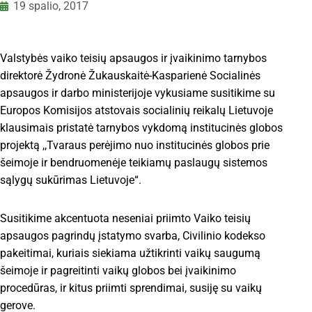
19 spalio, 2017
Valstybės vaiko teisių apsaugos ir įvaikinimo tarnybos
direktorė Žydronė Žukauskaitė-Kasparienė Socialinės
apsaugos ir darbo ministerijoje vykusiame susitikime su
Europos Komisijos atstovais socialinių reikalų Lietuvoje
klausimais pristatė tarnybos vykdomą institucinės globos
projektą ,,Tvaraus perėjimo nuo institucinės globos prie
šeimoje ir bendruomenėje teikiamų paslaugų sistemos
sąlygų sukūrimas Lietuvoje“.
Susitikime akcentuota neseniai priimto Vaiko teisių
apsaugos pagrindų įstatymo svarba, Civilinio kodekso
pakeitimai, kuriais siekiama užtikrinti vaikų saugumą
šeimoje ir pagreitinti vaikų globos bei įvaikinimo
procedūras, ir kitus priimti sprendimai, susiję su vaikų
gerove.