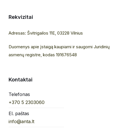
Rekvizitai
Adresas: Švitrigailos 11E, 03228 Vilnius
Duomenys apie įstaigą kaupiami ir saugomi Juridinių
asmenų registre, kodas 191676548
Kontaktai
Telefonas
+370 5 2303060
El. paštas
info@anta.lt