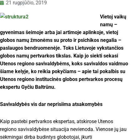
21 rugpjūčio, 2019
Vietoj vaikų
namų –
gyvenimas šeimoje arba jai artimoje aplinkoje, vietoj
globos namų žmonėms su proto ir psichikos negalia –
paslaugos bendruomenėje. Toks Lietuvoje vykstančios
globos namų pertvarkos tikslas. Kaip jo siekti sekasi
Utenos regiono savivaldybėms, koks savivaldos vaidmuo
šiame kelyje, ko reikia pokyčiams – apie tai pokalbis su
Utenos regiono institucinės globos pertvarkos procesų
ekspertu Gyčiu Baltrūnu.
Savivaldybės vis dar neprisiima atsakomybės
Kaip pastebi pertvarkos ekspertas, atskirose Utenos
regiono savivaldybėse situacija nevienoda. Vienose jų jau
sėkmingai dirba budintys globotojai, įkurti