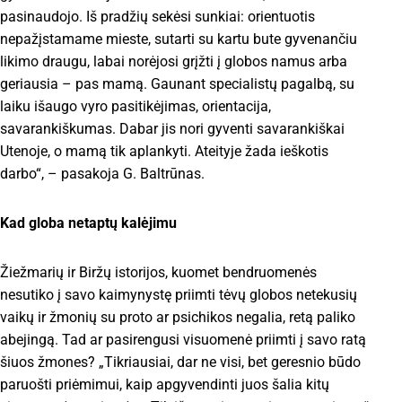
pasinaudojo. Iš pradžių sekėsi sunkiai: orientuotis
nepažįstamame mieste, sutarti su kartu bute gyvenančiu
likimo draugu, labai norėjosi grįžti į globos namus arba
geriausia – pas mamą. Gaunant specialistų pagalbą, su
laiku išaugo vyro pasitikėjimas, orientacija,
savarankiškumas. Dabar jis nori gyventi savarankiškai
Utenoje, o mamą tik aplankyti. Ateityje žada ieškotis
darbo“, – pasakoja G. Baltrūnas.
Kad globa netaptų kalėjimu
Žiežmarių ir Biržų istorijos, kuomet bendruomenės
nesutiko į savo kaimynystę priimti tėvų globos netekusių
vaikų ir žmonių su proto ar psichikos negalia, retą paliko
abejingą. Tad ar pasirengusi visuomenė priimti į savo ratą
šiuos žmones? „Tikriausiai, dar ne visi, bet geresnio būdo
paruošti priėmimui, kaip apgyvendinti juos šalia kitų