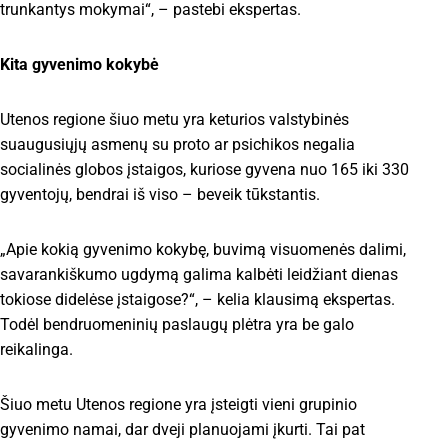
trunkantys mokymai“, – pastebi ekspertas.
Kita gyvenimo kokybė
Utenos regione šiuo metu yra keturios valstybinės
suaugusiųjų asmenų su proto ar psichikos negalia
socialinės globos įstaigos, kuriose gyvena nuo 165 iki 330
gyventojų, bendrai iš viso – beveik tūkstantis.
„Apie kokią gyvenimo kokybę, buvimą visuomenės dalimi,
savarankiškumo ugdymą galima kalbėti leidžiant dienas
tokiose didelėse įstaigose?“, – kelia klausimą ekspertas.
Todėl bendruomeninių paslaugų plėtra yra be galo
reikalinga.
Šiuo metu Utenos regione yra įsteigti vieni grupinio
gyvenimo namai, dar dveji planuojami įkurti. Tai pat