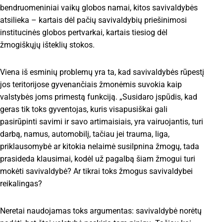
bendruomeniniai vaikų globos namai, kitos savivaldybės
atsilieka – kartais dėl pačių savivaldybių priešinimosi
institucinės globos pertvarkai, kartais tiesiog dėl
žmogiškųjų išteklių stokos.
Viena iš esminių problemų yra ta, kad savivaldybės rūpestį
jos teritorijose gyvenančiais žmonėmis suvokia kaip
valstybės joms primestą funkciją. „Susidaro įspūdis, kad
geras tik toks gyventojas, kuris visapusiškai gali
pasirūpinti savimi ir savo artimaisiais, yra vairuojantis, turi
darbą, namus, automobilį, tačiau jei trauma, liga,
priklausomybė ar kitokia nelaimė susilpnina žmogų, tada
prasideda klausimai, kodėl už pagalbą šiam žmogui turi
mokėti savivaldybė? Ar tikrai toks žmogus savivaldybei
reikalingas?
Neretai naudojamas toks argumentas: savivaldybė norėtų