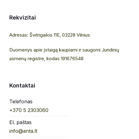
Rekvizitai
Adresas: Švitrigailos 11E, 03228 Vilnius
Duomenys apie įstaigą kaupiami ir saugomi Juridinių
asmenų registre, kodas 191676548
Kontaktai
Telefonas
+370 5 2303060
El. paštas
info@anta.lt