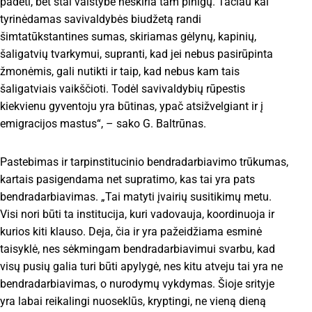
padėti, bet štai valstybė neskiria tam pinigų. Tačiau kai
tyrinėdamas savivaldybės biudžetą randi
šimtatūkstantines sumas, skiriamas gėlynų, kapinių,
šaligatvių tvarkymui, supranti, kad jei nebus pasirūpinta
žmonėmis, gali nutikti ir taip, kad nebus kam tais
šaligatviais vaikščioti. Todėl savivaldybių rūpestis
kiekvienu gyventoju yra būtinas, ypač atsižvelgiant ir į
emigracijos mastus“, – sako G. Baltrūnas.
Pastebimas ir tarpinstitucinio bendradarbiavimo trūkumas,
kartais pasigendama net supratimo, kas tai yra pats
bendradarbiavimas. „Tai matyti įvairių susitikimų metu.
Visi nori būti ta institucija, kuri vadovauja, koordinuoja ir
kurios kiti klauso. Deja, čia ir yra pažeidžiama esminė
taisyklė, nes sėkmingam bendradarbiavimui svarbu, kad
visų pusių galia turi būti apylygė, nes kitu atveju tai yra ne
bendradarbiavimas, o nurodymų vykdymas. Šioje srityje
yra labai reikalingi nuoseklūs, kryptingi, ne vieną dieną