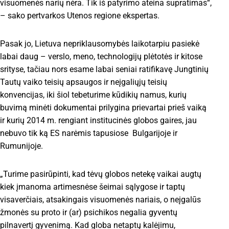
visuomenės narių nėra. Tik iš patyrimo ateina supratimas“,
– sako pertvarkos Utenos regione ekspertas.
Pasak jo, Lietuva nepriklausomybės laikotarpiu pasiekė
labai daug – verslo, meno, technologijų plėtotės ir kitose
srityse, tačiau nors esame labai seniai ratifikavę Jungtinių
Tautų vaiko teisių apsaugos ir neįgaliųjų teisių
konvencijas, iki šiol tebeturime kūdikių namus, kurių
buvimą minėti dokumentai prilygina prievartai prieš vaiką
ir kurių 2014 m. rengiant institucinės globos gaires, jau
nebuvo tik ką ES narėmis tapusiose Bulgarijoje ir
Rumunijoje.
„Turime pasirūpinti, kad tėvų globos netekę vaikai augtų
kiek įmanoma artimesnėse šeimai sąlygose ir taptų
visaverčiais, atsakingais visuomenės nariais, o neįgalūs
žmonės su proto ir (ar) psichikos negalia gyventų
pilnavertį gyvenimą. Kad globa netaptų kalėjimu,