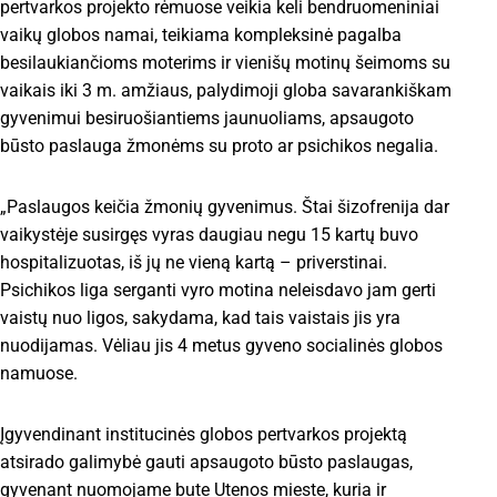
pertvarkos projekto rėmuose veikia keli bendruomeniniai
vaikų globos namai, teikiama kompleksinė pagalba
besilaukiančioms moterims ir vienišų motinų šeimoms su
vaikais iki 3 m. amžiaus, palydimoji globa savarankiškam
gyvenimui besiruošiantiems jaunuoliams, apsaugoto
būsto paslauga žmonėms su proto ar psichikos negalia.
„Paslaugos keičia žmonių gyvenimus. Štai šizofrenija dar
vaikystėje susirgęs vyras daugiau negu 15 kartų buvo
hospitalizuotas, iš jų ne vieną kartą – priverstinai.
Psichikos liga serganti vyro motina neleisdavo jam gerti
vaistų nuo ligos, sakydama, kad tais vaistais jis yra
nuodijamas. Vėliau jis 4 metus gyveno socialinės globos
namuose.
Įgyvendinant institucinės globos pertvarkos projektą
atsirado galimybė gauti apsaugoto būsto paslaugas,
gyvenant nuomojame bute Utenos mieste, kuria ir