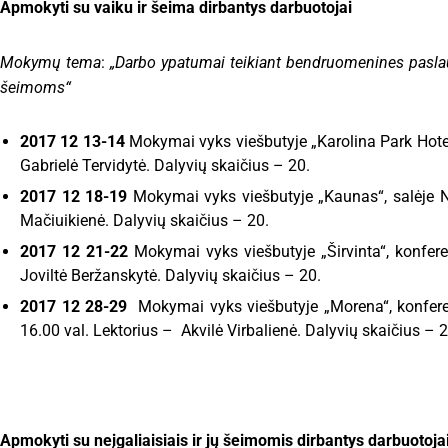
Apmokyti su vaiku ir šeima dirbantys darbuotojai
Mokymų tema
:
„Darbo ypatumai teikiant bendruomenines paslaug
šeimoms“
2017 12 13-14
Mokymai vyks viešbutyje „Karolina Park Hotel“
Gabrielė Tervidytė. Dalyvių skaičius – 20.
2017 12 18-19
Mokymai vyks viešbutyje „Kaunas“, salėje N
Mačiuikienė. Dalyvių skaičius – 20.
2017 12 21-22
Mokymai vyks viešbutyje „Širvinta“, konfere
Joviltė Beržanskytė. Dalyvių skaičius – 20.
2017 12 28-29
Mokymai vyks viešbutyje „Morena“, konferenc
16.00 val. Lektorius – Akvilė Virbalienė. Dalyvių skaičius – 2
Apmokyti su neįgaliaisiais ir jų šeimomis dirbantys darbuotoja