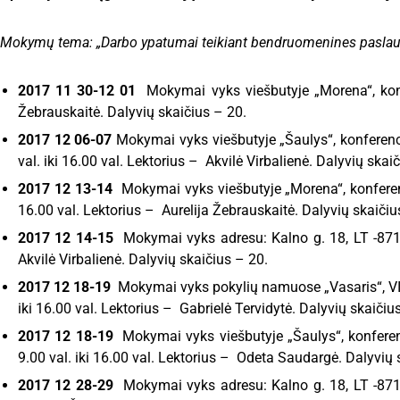
Mokymų tema: „Darbo ypatumai teikiant bendruomenines paslauga
2017 11 30-12 01
Mokymai vyks viešbutyje „Morena“, konfe
Žebrauskaitė. Dalyvių skaičius – 20.
2017 12 06-07
Mokymai vyks viešbutyje „Šaulys“, konferencij
val. iki 16.00 val. Lektorius – Akvilė Virbalienė. Dalyvių skai
2017 12 13-14
Mokymai vyks viešbutyje „Morena“, konferenci
16.00 val. Lektorius – Aurelija Žebrauskaitė. Dalyvių skaičiu
2017 12 14-15
Mokymai vyks adresu: Kalno g. 18, LT -87133
Akvilė Virbalienė. Dalyvių skaičius – 20.
2017 12 18-19
Mokymai vyks pokylių namuose „Vasaris“, VIP1
iki 16.00 val. Lektorius – Gabrielė Tervidytė. Dalyvių skaičiu
2017 12 18-19
Mokymai vyks viešbutyje „Šaulys“, konferenci
9.00 val. iki 16.00 val. Lektorius – Odeta Saudargė. Dalyvių 
2017 12 28-29
Mokymai vyks adresu: Kalno g. 18, LT -87133