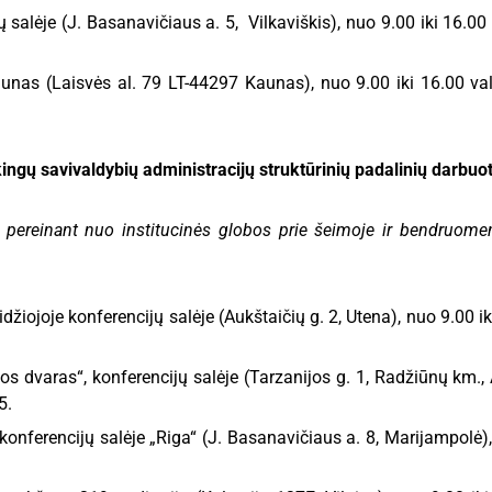
 salėje (J. Basanavičiaus a. 5, Vilkaviškis), nuo 9.00 iki 16.00 
nas (Laisvės al. 79 LT-44297 Kaunas), nuo 9.00 iki 16.00 val
ngų savivaldybių administracijų struktūrinių padalinių darbuot
s pereinant nuo institucinės globos prie šeimoje ir bendruome
žiojoje konferencijų salėje (Aukštaičių g. 2, Utena), nuo 9.00 ik
dvaras“, konferencijų salėje (Tarzanijos g. 1, Radžiūnų km., Al
5.
onferencijų salėje „Riga“ (J. Basanavičiaus a. 8, Marijampolė),