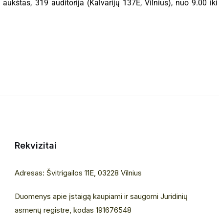
 aukštas, 319 auditorija (Kalvarijų 137E, Vilnius), nuo 9.00 iki
Rekvizitai
Adresas: Švitrigailos 11E, 03228 Vilnius
Duomenys apie įstaigą kaupiami ir saugomi Juridinių
asmenų registre, kodas 191676548