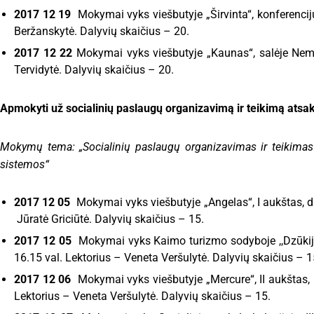
2017 12 19
Mokymai vyks viešbutyje „Širvinta“, konferencijų
Beržanskytė. Dalyvių skaičius – 20.
2017 12 22
Mokymai vyks viešbutyje „Kaunas“, salėje Nemu
Tervidytė. Dalyvių skaičius – 20.
Apmokyti už socialinių paslaugų organizavimą ir teikimą atsaki
Mokymų tema:
„Socialinių paslaugų organizavimas ir teikima
sistemos“
2017 12 05
Mokymai vyks viešbutyje „Angelas“, I aukštas, did
Jūratė Griciūtė. Dalyvių skaičius – 15.
2017 12 05
Mokymai vyks Kaimo turizmo sodyboje ,,Dzūkijos 
16.15 val. Lektorius – Veneta Veršulytė. Dalyvių skaičius – 1
2017 12 06
Mokymai vyks viešbutyje „Mercure“, II aukštas, k
Lektorius – Veneta Veršulytė. Dalyvių skaičius – 15.