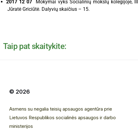
2017 12 07
Mokymai vyks Socialinių mokslų kolegijoje, III
Jūratė Griciūtė. Dalyvių skaičius – 15.
Taip pat skaitykite:
© 2026
Asmens su negalia teisių apsaugos agentūra prie
Lietuvos Respublikos socialinės apsaugos ir darbo
ministerijos