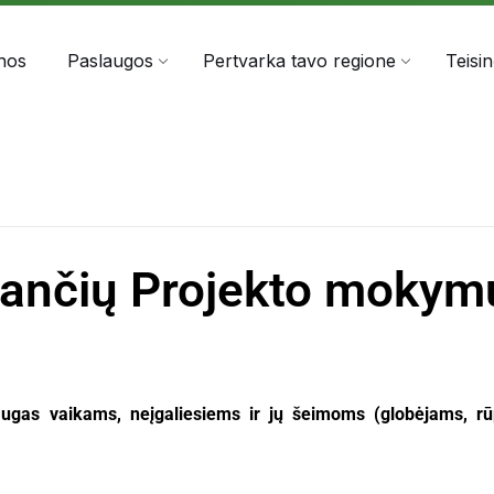
303060
info@anta.lt
nos
Paslaugos
Pertvarka tavo regione
Teisi
ančių Projekto mokymų
augas vaikams, neįgaliesiems ir jų šeimoms (globėjams, rūp