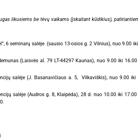
as likusiems be tėvų vaikams (įskaitant kūdikius), patiriantiem
, 6 seminarų salėje (sausio 13-osios g. 2 Vilnius), nuo 9.00 ik
emunas (Laisvės al. 79 LT-44297 Kaunas), nuo 9.00 iki 16.00 
ncijų salėje (J. Basanavičiaus a. 5, Vilkaviškis), nuo 9.00 iki
ijų salėje (Audros g. 8, Klaipėda), 28 d. nuo 10.00 iki 17.00 v
0.
i