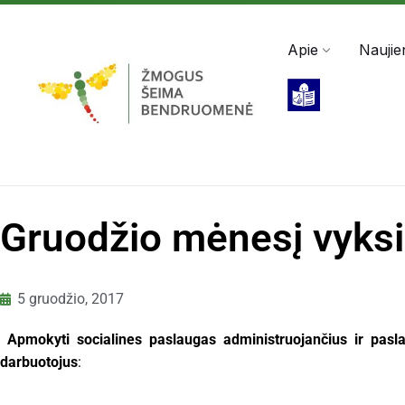
Darbo valandos: Pir - Pen, 8:00 - 17:00
+370 5 2
Apie
Naujie
Gruodžio mėnesį vyksi
5 gruodžio, 2017
Apmokyti socialines paslaugas administruojančius ir pasl
darbuotojus
: