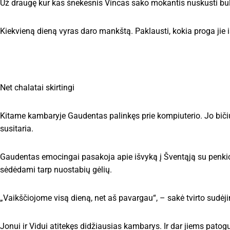
Už draugę kur kas šnekesnis Vincas sako mokantis nuskusti bulv
Kiekvieną dieną vyras daro mankštą. Paklausti, kokia proga jie iš
Net chalatai skirtingi
Kitame kambaryje Gaudentas palinkęs prie kompiuterio. Jo bičiuli
susitaria.
Gaudentas emocingai pasakoja apie išvyką į Šventąją su penkiom
sėdėdami tarp nuostabių gėlių.
„Vaikščiojome visą dieną, net aš pavargau“, – sakė tvirto sudėj
Jonui ir Vidui atitekęs didžiausias kambarys. Ir dar jiems pato