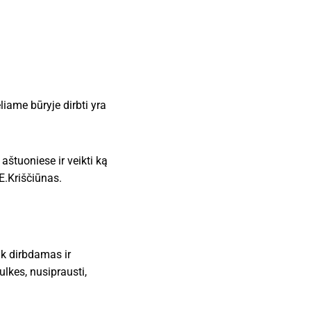
liame būryje dirbti yra
 aštuoniese ir veikti ką
E.Kriščiūnas.
ik dirbdamas ir
lkes, nusiprausti,