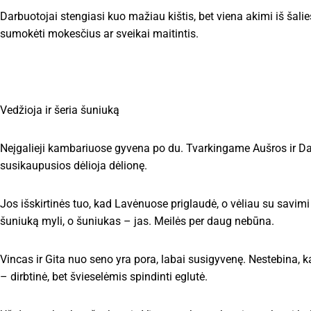
Darbuotojai stengiasi kuo mažiau kištis, bet viena akimi iš šalie
sumokėti mokesčius ar sveikai maitintis.
Vedžioja ir šeria šuniuką
Neįgalieji kambariuose gyvena po du. Tvarkingame Aušros ir Dal
susikaupusios dėlioja dėlionę.
Jos išskirtinės tuo, kad Lavėnuose priglaudė, o vėliau su savimi a
šuniuką myli, o šuniukas – jas. Meilės per daug nebūna.
Vincas ir Gita nuo seno yra pora, labai susigyvenę. Nestebina, k
– dirbtinė, bet švieselėmis spindinti eglutė.