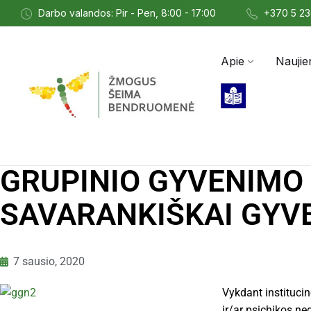
Darbo valandos: Pir - Pen, 8:00 - 17:00
+370 5 2
Apie
Naujie
GRUPINIO GYVENIMO
SAVARANKIŠKAI GYV
7 sausio, 2020
Vykdant institucin
ir/ar psichikos neg