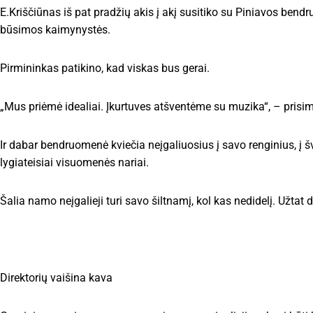
E.Kriščiūnas iš pat pradžių akis į akį susitiko su Piniavos bend
būsimos kaimynystės.
Pirmininkas patikino, kad viskas bus gerai.
„Mus priėmė idealiai. Įkurtuves atšventėme su muzika“, – prisi
Ir dabar bendruomenė kviečia neįgaliuosius į savo renginius, į 
lygiateisiai visuomenės nariai.
Šalia namo neįgalieji turi savo šiltnamį, kol kas nedidelį. Užtat
Direktorių vaišina kava