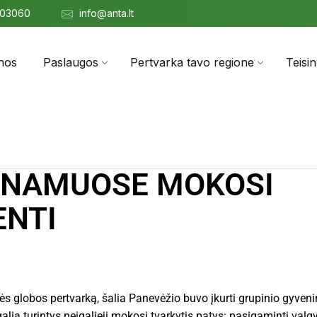
303060
info@anta.lt
nos
Paslaugos
Pertvarka tavo regione
Teisi
 NAMUOSE MOKOSI
ENTI
ės globos pertvarką, šalia Panevėžio buvo įkurti grupinio gyven
alią turintys neįgalieji mokosi tvarkytis patys: pasigaminti valgyt