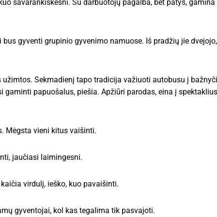
uo savarankiškesni. Su darbuotojų pagalba, bet patys, gamina 
rai bus gyventi grupinio gyvenimo namuose. Iš pradžių jie dvejojo
 užimtos. Sekmadienį tapo tradicija važiuoti autobusu į bažnyčią
aminti papuošalus, piešia. Apžiūri parodas, eina į spektaklius
. Mėgsta vieni kitus vaišinti.
ti, jaučiasi laimingesni.
kaičia virdulį, ieško, kuo pavaišinti.
amų gyventojai, kol kas tegalima tik pasvajoti.