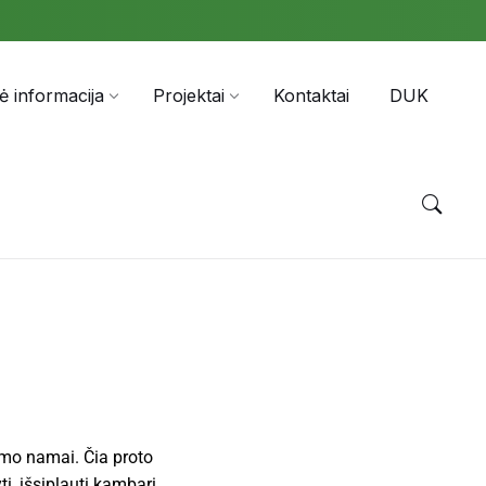
nė informacija
Projektai
Kontaktai
DUK
imo namai. Čia proto
i, išsiplauti kambarį,