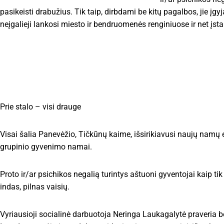
pasikeisti drabužius. Tik taip, dirbdami be kitų pagalbos, jie į
neįgalieji lankosi miesto ir bendruomenės renginiuose ir net įs
Prie stalo – visi drauge
Visai šalia Panevėžio, Tičkūnų kaime, išsirikiavusi naujų namų e
grupinio gyvenimo namai.
Proto ir/ar psichikos negalią turintys aštuoni gyventojai kaip ti
indas, pilnas vaisių.
Vyriausioji socialinė darbuotoja Neringa Laukagalytė praveria 