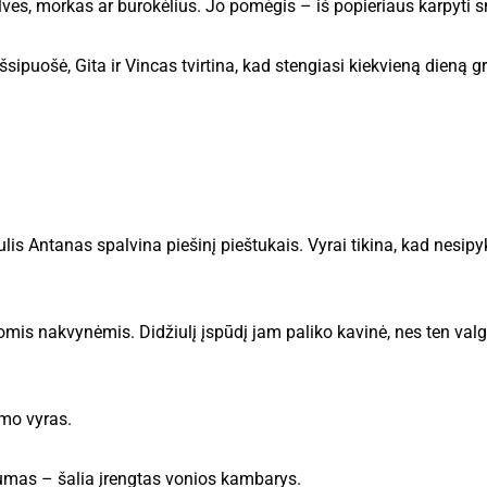
es, morkas ar burokėlius. Jo pomėgis – iš popieriaus karpyti s
sipuošė, Gita ir Vincas tvirtina, kad stengiasi kiekvieną dieną gr
s Antanas spalvina piešinį pieštukais. Vyrai tikina, kad nesipyk
is nakvynėmis. Didžiulį įspūdį jam paliko kavinė, nes ten valg
imo vyras.
gumas – šalia įrengtas vonios kambarys.