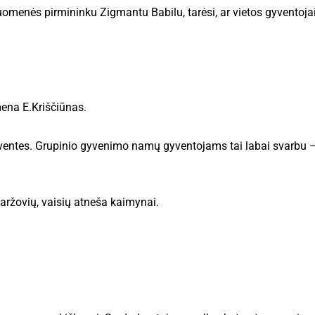
ruomenės pirmininku Zigmantu Babilu, tarėsi, ar vietos gyventoja
mena E.Kriščiūnas.
šventes. Grupinio gyvenimo namų gyventojams tai labai svarbu – j
 daržovių, vaisių atneša kaimynai.