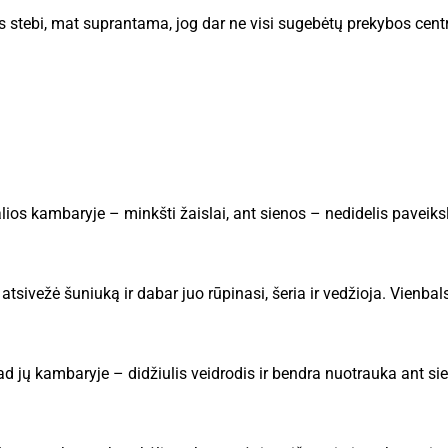
s stebi, mat suprantama, jog dar ne visi sugebėtų prekybos centre
ios kambaryje – minkšti žaislai, ant sienos – nedidelis paveiks
tsivežė šuniuką ir dabar juo rūpinasi, šeria ir vedžioja. Vienbals
ad jų kambaryje – didžiulis veidrodis ir bendra nuotrauka ant sie