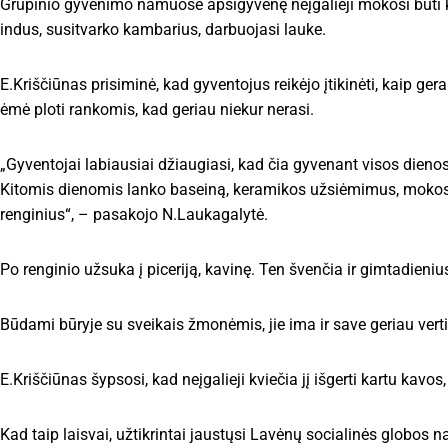
Grupinio gyvenimo namuose apsigyvenę neįgalieji mokosi būti k
indus, susitvarko kambarius, darbuojasi lauke.
E.Kriščiūnas prisiminė, kad gyventojus reikėjo įtikinėti, kaip ge
ėmė ploti rankomis, kad geriau niekur nerasi.
„Gyventojai labiausiai džiaugiasi, kad čia gyvenant visos dienos
Kitomis dienomis lanko baseiną, keramikos užsiėmimus, mokosi g
renginius“, – pasakojo N.Laukagalytė.
Po renginio užsuka į piceriją, kavinę. Ten švenčia ir gimtadienius
Būdami būryje su sveikais žmonėmis, jie ima ir save geriau vertin
E.Kriščiūnas šypsosi, kad neįgalieji kviečia jį išgerti kartu kavos, 
Kad taip laisvai, užtikrintai jaustųsi Lavėnų socialinės globos n