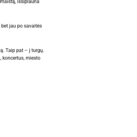
maistą, išsiplauna
, bet jau po savaitės
. Taip pat – į turgų.
, koncertus, miesto