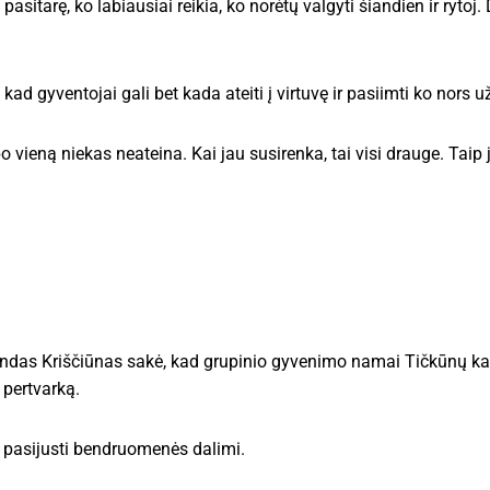
pasitarę, ko labiausiai reikia, ko norėtų valgyti šiandien ir rytoj.
d gyventojai gali bet kada ateiti į virtuvę ir pasiimti ko nors už
 po vieną niekas neateina. Kai jau susirenka, tai visi drauge. Taip
das Kriščiūnas sakė, kad grupinio gyvenimo namai Tičkūnų kai
 pertvarką.
, pasijusti bendruomenės dalimi.