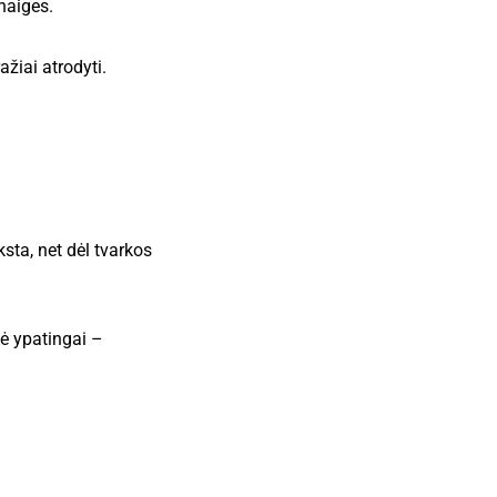
naiges.
ažiai atrodyti.
sta, net dėl tvarkos
ė ypatingai –