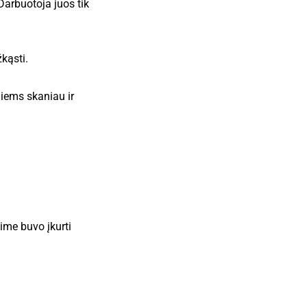
 Darbuotoja juos tik
kąsti.
 jiems skaniau ir
me buvo įkurti