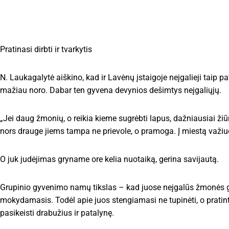
Pratinasi dirbti ir tvarkytis
N. Laukagalytė aiškino, kad ir Lavėnų įstaigoje neįgalieji taip pat
mažiau noro. Dabar ten gyvena devynios dešimtys neįgaliųjų.
„Jei daug žmonių, o reikia kieme sugrėbti lapus, dažniausiai žiūri 
nors drauge jiems tampa ne prievole, o pramoga. Į miestą važiuo
O juk judėjimas gryname ore kelia nuotaiką, gerina savijautą.
Grupinio gyvenimo namų tikslas – kad juose neįgalūs žmonės ga
mokydamasis. Todėl apie juos stengiamasi ne tupinėti, o pratinti
pasikeisti drabužius ir patalynę.