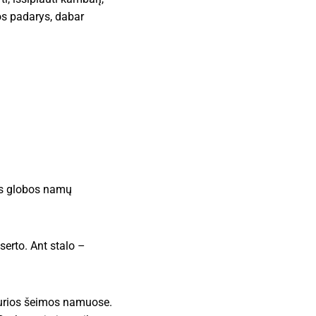
uos padarys, dabar
nės globos namų
serto. Ant stalo –
 kurios šeimos namuose.