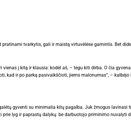
 pratinami tvarkytis, gali ir maistą virtuvėlėse gamintis. Bet dide
vienas į kitą ir klausia: kodėl aš, – tegu kiti dirba. O čia gyvena
ti, kad ir po parką pasivaikščioti, jiems malonumas“, – kalbėjo 
lėtų gyventi su minimalia kitų pagalba. Juk žmogus lavinasi t
 prie lyg ir paprastų dalykų: be darbuotojo priminimo nuvalyti du