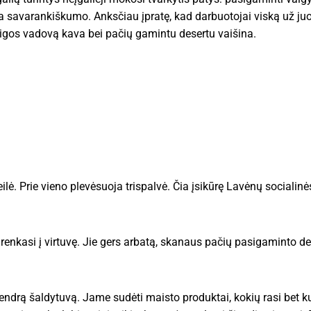
gyja savarankiškumo. Anksčiau įpratę, kad darbuotojai viską už j
taigos vadovą kava bei pačių gamintu desertu vaišina.
ilė. Prie vieno plevėsuoja trispalvė. Čia įsikūrę Lavėnų sociali
k renkasi į virtuvę. Jie gers arbatą, skanaus pačių pasigaminto de
bendrą šaldytuvą. Jame sudėti maisto produktai, kokių rasi bet