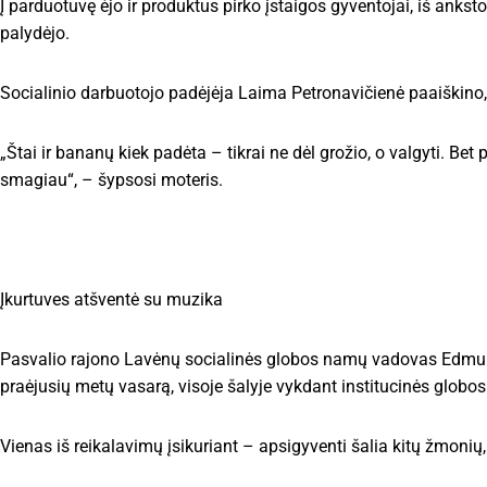
Į parduotuvę ėjo ir produktus pirko įstaigos gyventojai, iš anksto 
palydėjo.
Socialinio darbuotojo padėjėja Laima Petronavičienė paaiškino, ka
„Štai ir bananų kiek padėta – tikrai ne dėl grožio, o valgyti. Bet
smagiau“, – šypsosi moteris.
Įkurtuves atšventė su muzika
Pasvalio rajono Lavėnų socialinės globos namų vadovas Edmun
praėjusių metų vasarą, visoje šalyje vykdant institucinės globos
Vienas iš reikalavimų įsikuriant – apsigyventi šalia kitų žmonių