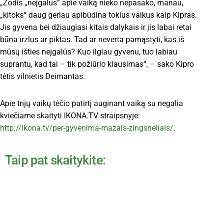
„Žodis „neįgalus“ apie vaiką nieko nepasako, manau,
„kitoks“ daug geriau apibūdina tokius vaikus kaip Kipras.
Jis gyvena bei džiaugiasi kitais dalykais ir jis labai retai
būna irzlus ar piktas. Tad ar neverta pamąstyti, kas iš
mūsų išties neįgalūs? Kuo ilgiau gyvenu, tuo labiau
suprantu, kad tai – tik požiūrio klausimas“, – sako Kipro
tėtis vilnietis Deimantas.
Apie trijų vaikų tėčio patirtį auginant vaiką su negalia
kviečiame skaityti IKONA.TV straipsnyje:
http://ikona.tv/per-gyvenima-mazais-zingsneliais/
.
Taip pat skaitykite: