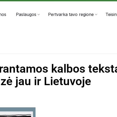
303060
info@anta.lt
nos
Paslaugos
Pertvarka tavo regione
Teisi
uprantamos kalbos teks
ė jau ir Lietuvoje