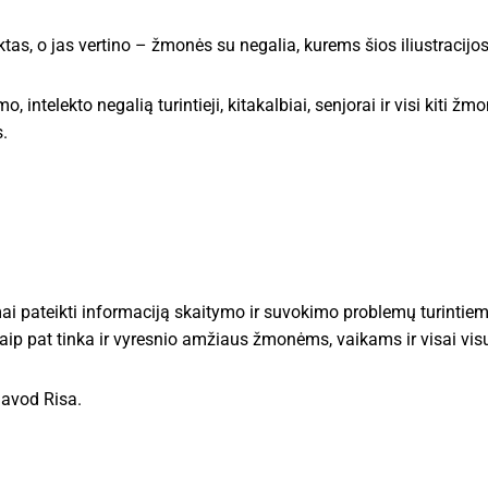
ektas, o jas vertino – žmonės su negalia, kurems šios iliustracijos
o, intelekto negalią turintieji, kitakalbiai, senjorai ir visi kiti 
.
ai pateikti informaciją skaitymo ir suvokimo problemų turinti
taip pat tinka ir vyresnio amžiaus žmonėms, vaikams ir visai vi
avod Risa.