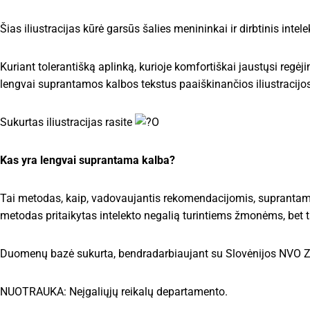
Šias iliustracijas kūrė garsūs šalies menininkai ir dirbtinis intel
Kuriant tolerantišką aplinką, kurioje komfortiškai jaustųsi regėjim
lengvai suprantamos kalbos tekstus paaiškinančios iliustracijos
️Sukurtas iliustracijas rasite
O
Kas yra lengvai suprantama kalba?
Tai metodas, kaip, vadovaujantis rekomendacijomis, suprantam
metodas pritaikytas intelekto negalią turintiems žmonėms, bet 
Duomenų bazė sukurta, bendradarbiaujant su Slovėnijos NVO Z
NUOTRAUKA: Neįgaliųjų reikalų departamento.