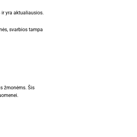
 ir yra aktualiausios.
žmonės, svarbios tampa
ems žmonėms. Šis
suomenei.