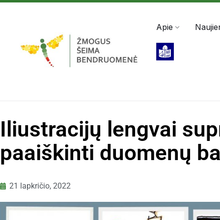
Darbo valandos: Pir - Pen, 8:00 - 17:00
+370 5 2
Apie
Naujie
Iliustracijų lengvai s
paaiškinti duomenų baz
21 lapkričio, 2022