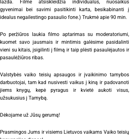
lazda. Filme atsiskleidžia individualūs, nuosaikūs
gyvenimai bei savimi pasitikinti karta, besikabinanti į
idealus negailestingo pasaulio fone.) Trukmė apie 90 min.
Po peržiūros laukia filmo aptarimas su moderatoriumi,
kuomet savo jausmais ir mintimis galėsime pasidalinti
vieni su kitais, įsigilinti į filmą ir taip plėsti pasaulėjautos ir
pasaulėžiūros ribas.
Valstybės vaiko teisių apsaugos ir įvaikinimo tarnybos
darbuotojai, tam kad nusivesti vaikus į kiną ir padovanoti
jiems knygų, kepė pyragus ir kvietė aukoti visus,
užsukusius į Tarnybą.
Dėkojame už Jūsų gerumą!
Prasmingos Jums ir visiems Lietuvos vaikams Vaiko teisių