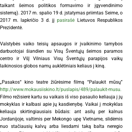
taikant šeimos politikos formavimo ir įgyvendinimo
sistemą). 2017 m. spalio 19 d. įstatymas priimtas Seime, o
2017 m. lapkričio 3 d. jį
pasirašė
Lietuvos Respublikos
Prezidentė.
Valstybės vaiko teisių apsaugos ir įvaikinimo tarnybos
darbuotojai šiandien su Visų Šventųjų šeimos paramos
centro ir VšĮ Vilniaus Visų Šventųjų parapijos vaikų
laikinosios globos namų auklėtiniais keliaus į kiną.
„Pasakos“ kino teatre žiūrėsime filmą “Palaukit mūsų”
http://www.mokausiiskino.lt/puslapis/489/palaukit-musu.
Filmo režisierė kartu su vaikais iš viso pasaulio keliauja į jų
mokyklas ir kalbasi apie jų kasdienybę. Vaikai į mokyklas
keliauja skirtingiausiais būdais: ant asilų per kalnus
Jordanijoje, valtimis per Mekongo upę Vietname, slidėmis
nuo stačiausių kalvų arba liesdami taką balta neregio