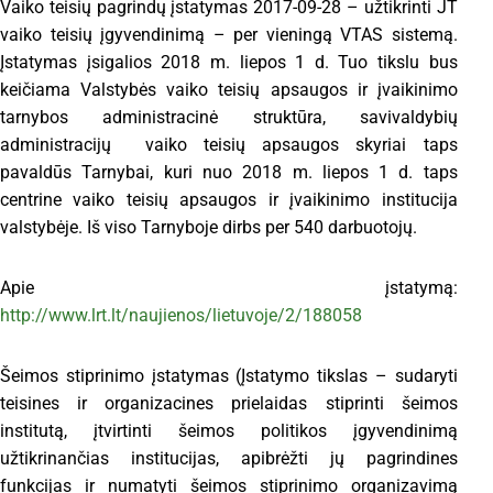
Vaiko teisių pagrindų įstatymas 2017-09-28 – užtikrinti JT
vaiko teisių įgyvendinimą – per vieningą VTAS sistemą.
Įstatymas įsigalios 2018 m. liepos 1 d. Tuo tikslu bus
keičiama Valstybės vaiko teisių apsaugos ir įvaikinimo
tarnybos administracinė struktūra, savivaldybių
administracijų vaiko teisių apsaugos skyriai taps
pavaldūs Tarnybai, kuri nuo 2018 m. liepos 1 d. taps
centrine vaiko teisių apsaugos ir įvaikinimo institucija
valstybėje. Iš viso Tarnyboje dirbs per 540 darbuotojų.
Apie įstatymą:
http://www.lrt.lt/naujienos/lietuvoje/2/188058
Šeimos stiprinimo įstatymas (Įstatymo tikslas – sudaryti
teisines ir organizacines prielaidas stiprinti šeimos
institutą, įtvirtinti šeimos politikos įgyvendinimą
užtikrinančias institucijas, apibrėžti jų pagrindines
funkcijas ir numatyti šeimos stiprinimo organizavimą