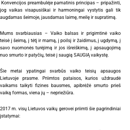
Konvencijos preambulėje pamatinis principas – pripažinti,
jog vaikas visapusiškai ir harmoningai vystytis gali tik
augdamas šeimoje, jausdamas laimę, meilę ir supratimą.
Mums svarbiausias – Vaiko balsas ir prigimtinė vaiko
teisė į šeimą, į tėtį ir mamą, į poilsį ir žaidimus, į ugdymą, į
savo nuomonės turėjimą ir jos išreiškimą, į apsaugojimą
nuo smurto ir patyčių, teisė į saugią SAUGIĄ vaikystę.
Šie metai ypatingai svarbūs vaiko teisių apsaugos
Lietuvoje prasme. Priimtos pataisos, kurios uždraudė
vaikams taikyti fizines bausmes, apibrėžė smurto prieš
vaiką formas, viena jų – nepriežiūra.
2017 m. visų Lietuvos vaikų gerovei priimti šie pagrindiniai
įstatymai: