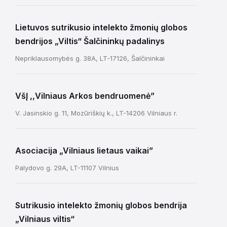
Lietuvos sutrikusio intelekto žmonių globos
bendrijos „Viltis“ Šalčininkų padalinys
Nepriklausomybės g. 38A, LT-17126, Šalčininkai
VšĮ ,,Vilniaus Arkos bendruomenė”
V. Jasinskio g. 11, Mozūriškių k., LT-14206 Vilniaus r.
Asociacija „Vilniaus lietaus vaikai”
Palydovo g. 29A, LT-11107 Vilnius
Sutrikusio intelekto žmonių globos bendrija
„Vilniaus viltis“