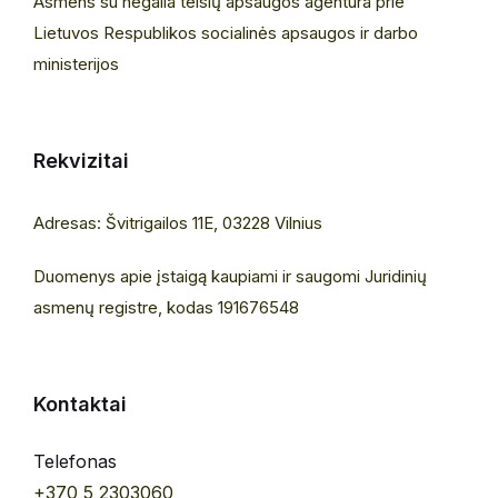
Asmens su negalia teisių apsaugos agentūra prie
Lietuvos Respublikos socialinės apsaugos ir darbo
ministerijos
Rekvizitai
Adresas: Švitrigailos 11E, 03228 Vilnius
Duomenys apie įstaigą kaupiami ir saugomi Juridinių
asmenų registre, kodas 191676548
Kontaktai
Telefonas
+370 5 2303060