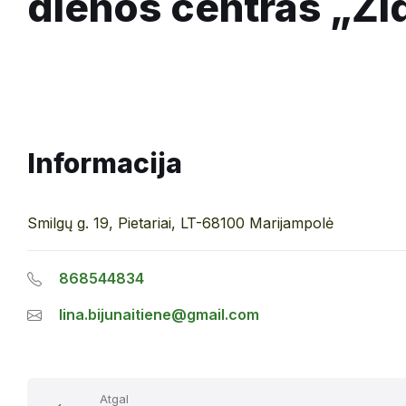
dienos centras „Ži
Informacija
Smilgų g. 19, Pietariai, LT-68100 Marijampolė
868544834
lina.bijunaitiene@gmail.com
Atgal