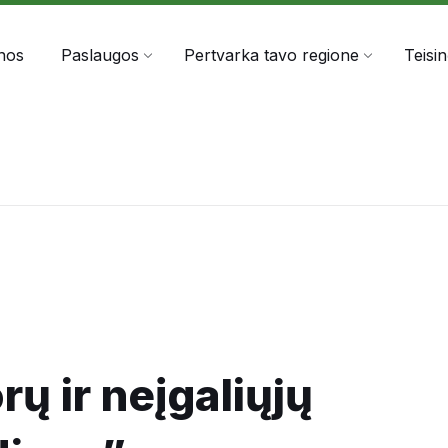
303060
info@anta.lt
nos
Paslaugos
Pertvarka tavo regione
Teisi
ų ir neįgaliųjų