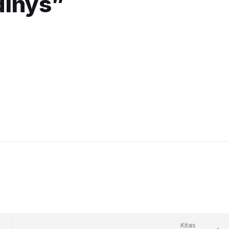
dinys”
Kitas