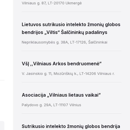
Vilniaus g. 87, LT-20170 Ukmergė
Lietuvos sutrikusio intelekto žmonių globos
bendrijos „Viltis“ Šalčininkų padalinys
Nepriklausomybės g. 38A, LT-17126, Šalčininkai
VšĮ ,,Vilniaus Arkos bendruomenė”
V. Jasinskio g. 11, Mozūriškių k., LT-14206 Vilniaus r.
Asociacija „Vilniaus lietaus vaikai”
Palydovo g. 29A, LT-11107 Vilnius
Sutrikusio intelekto žmonių globos bendrija