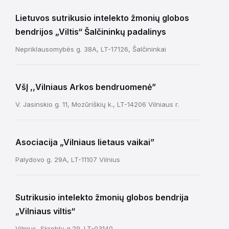
Lietuvos sutrikusio intelekto žmonių globos
bendrijos „Viltis“ Šalčininkų padalinys
Nepriklausomybės g. 38A, LT-17126, Šalčininkai
VšĮ ,,Vilniaus Arkos bendruomenė”
V. Jasinskio g. 11, Mozūriškių k., LT-14206 Vilniaus r.
Asociacija „Vilniaus lietaus vaikai”
Palydovo g. 29A, LT-11107 Vilnius
Sutrikusio intelekto žmonių globos bendrija
„Vilniaus viltis“
Vilnius, Skroblų g.29. LT-03140