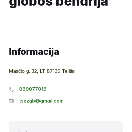
globos bendrija
Informacija
Masčio g. 32, LT-87139 Telšiai
860077016
tspzgb@gmail.com