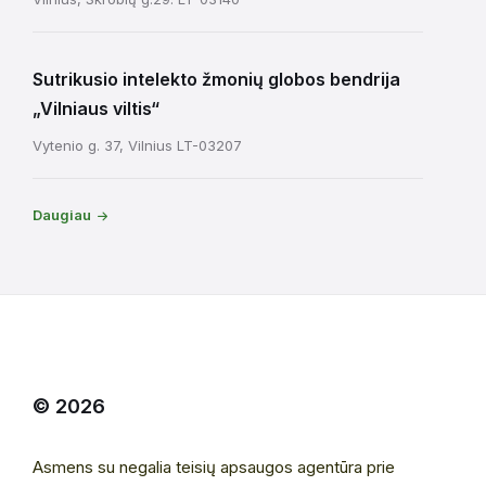
Sutrikusio intelekto žmonių globos bendrija
„Vilniaus viltis“
Vytenio g. 37, Vilnius LT-03207
Daugiau
© 2026
Asmens su negalia teisių apsaugos agentūra prie