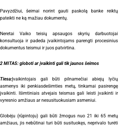
Pavyzdžiui, šeimai norint gauti paskolą banke reiktų
pateikti ne ką mažiau dokumentų.
Neretai Vaiko teisių apsaugos skyrių darbuotojai
konsultuoja ir padeda įvaikintojams parengti procesinius
dokumentus teismui ir juos patvirtina.
2 MITAS: globoti ar įvaikinti gali tik jaunos šeimos
Tiesa:
Įvaikintojais gali būti pilnamečiai abiejų lyčių
asmenys iki penkiasdešimties metų, tinkamai pasirengę
įvaikinti. Išimtiniais atvejais teismas gali leisti įvaikinti ir
vyresnio amžiaus ar nesusituokusiam asmeniui.
Globėju (rūpintoju) gali būti žmogus nuo 21 iki 65 metų
amžiaus, jis nebūtinai turi būti susituokęs, neprivalo turėti