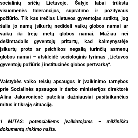
socialinių sričių Lietuvoje. Šalyje labai trūksta
visuomenės tolerancijos, supratimo ir pozityvaus
požiūrio.
Tik kas trečias Lietuvos gyventojas sutiktų, jog
šalia jo namų įsikurtų nedideli vaikų globos namai ar
vaikų iki trejų metų globos namai. Mažiau nei
dešimtadalis gyventojų pritartų, kad kaimynystėje
įsikurtų proto ar psichikos negalią turinčių asmenų
globos namai – atskleidė sociologinis tyrimas „Lietuvos
gyventojų požiūris į institucinės globos pertvarką“.
Valstybės vaiko teisių apsaugos ir įvaikinimo tarnybos
prie Socialinės apsaugos ir darbo ministerijos direktorė
Alina Jakavonienė pateikia dažniausiai pasitaikančius
mitus ir tikrąją situaciją.
1 MITAS:
potencialiems įvaikintojams – milžiniška
dokumentų rinkimo našta.