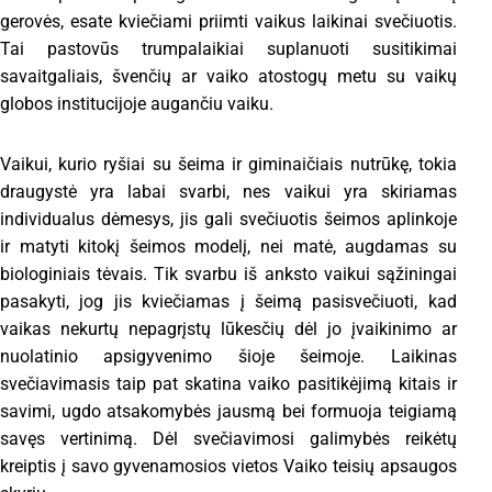
gerovės, esate kviečiami priimti vaikus laikinai svečiuotis.
Tai pastovūs trumpalaikiai suplanuoti susitikimai
savaitgaliais, švenčių ar vaiko atostogų metu su vaikų
globos institucijoje augančiu vaiku.
Vaikui, kurio ryšiai su šeima ir giminaičiais nutrūkę, tokia
draugystė yra labai svarbi, nes vaikui yra skiriamas
individualus dėmesys, jis gali svečiuotis šeimos aplinkoje
ir matyti kitokį šeimos modelį, nei matė, augdamas su
biologiniais tėvais. Tik svarbu iš anksto vaikui sąžiningai
pasakyti, jog jis kviečiamas į šeimą pasisvečiuoti, kad
vaikas nekurtų nepagrįstų lūkesčių dėl jo įvaikinimo ar
nuolatinio apsigyvenimo šioje šeimoje. Laikinas
svečiavimasis taip pat skatina vaiko pasitikėjimą kitais ir
savimi, ugdo atsakomybės jausmą bei formuoja teigiamą
savęs vertinimą. Dėl svečiavimosi galimybės reikėtų
kreiptis į savo gyvenamosios vietos Vaiko teisių apsaugos