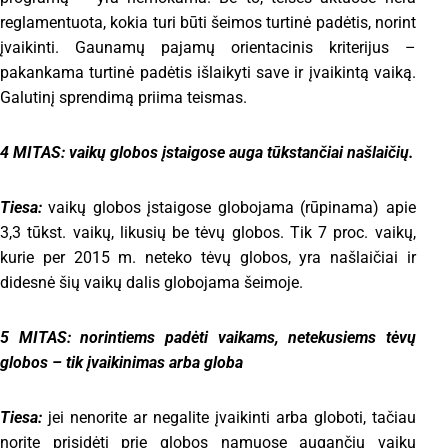
reglamentuota, kokia turi būti šeimos turtinė padėtis, norint
įvaikinti. Gaunamų pajamų orientacinis kriterijus –
pakankama turtinė padėtis išlaikyti save ir įvaikintą vaiką.
Galutinį sprendimą priima teismas.
4 MITAS: vaikų globos įstaigose auga tūkstančiai našlaičių.
Tiesa:
vaikų globos įstaigose globojama (rūpinama) apie
3,3 tūkst. vaikų, likusių be tėvų globos. Tik 7 proc. vaikų,
kurie per 2015 m. neteko tėvų globos, yra našlaičiai ir
didesnė šių vaikų dalis globojama šeimoje.
5 MITAS: norintiems padėti vaikams, netekusiems tėvų
globos – tik įvaikinimas arba globa
Tiesa:
jei nenorite ar negalite įvaikinti arba globoti, tačiau
norite prisidėti prie globos namuose augančių vaikų