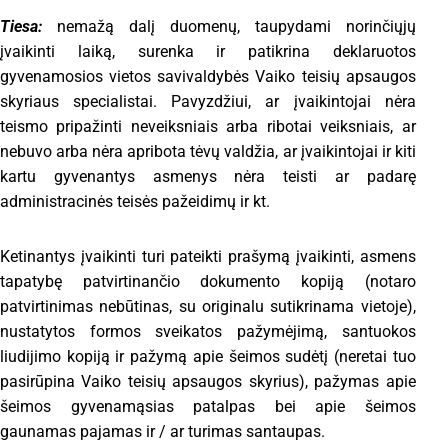
Tiesa:
nemažą dalį duomenų, taupydami norinčiųjų
įvaikinti laiką, surenka ir patikrina deklaruotos
gyvenamosios vietos savivaldybės Vaiko teisių apsaugos
skyriaus specialistai. Pavyzdžiui, ar įvaikintojai nėra
teismo pripažinti neveiksniais arba ribotai veiksniais, ar
nebuvo arba nėra apribota tėvų valdžia, ar įvaikintojai ir kiti
kartu gyvenantys asmenys nėra teisti ar padarę
administracinės teisės pažeidimų ir kt.
Ketinantys įvaikinti turi pateikti prašymą įvaikinti, asmens
tapatybę patvirtinančio dokumento kopiją (notaro
patvirtinimas nebūtinas, su originalu sutikrinama vietoje),
nustatytos formos sveikatos pažymėjimą, santuokos
liudijimo kopiją ir pažymą apie šeimos sudėtį (neretai tuo
pasirūpina Vaiko teisių apsaugos skyrius), pažymas apie
šeimos gyvenamąsias patalpas bei apie šeimos
gaunamas pajamas ir / ar turimas santaupas.