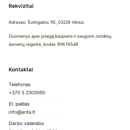
Rekvizitai
Adresas: Švitrigailos 11E, 03228 Vilnius
Duomenys apie įstaigą kaupiami ir saugomi Juridinių
asmenų registre, kodas 191676548
Kontaktai
Telefonas
+370 5 2303060
El. paštas
info@anta.lt
Darbo valandos