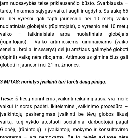
jam nuosavybės teise priklausančio būsto. Svarbiausia –
turėtų tinkamas sąlygas vaikui augti ir ugdytis. Sulaukę 65
m. bei vyresni gali tapti jaunesnio nei 10 metų vaiko
nuolatiniais globėjais (rūpintojais), o vyresnio nei 10 metų
vaiko – laikinaisiais arba nuolatiniais globėjais
(rūpintojais). Vaiko artimiesiems giminaičiams (vaiko
seneliai, broliai ir seserys) dėl jų amžiaus galimybė globoti
(rūpinti) vaiką nėra ribojama. Artimuosius giminaičius gali
globoti ir jaunesni nei 21 m. žmonės.
3 MITAS: norintys įvaikinti turi turėti daug pinigų.
Tiesa:
iš tiesų norintiems įvaikinti reikalingiausia yra meilė
vaikui ir noras padėti. Ikiteisminė įvaikinimo procedūra –
įvaikintojų pasirengimas įvaikinti be tėvų globos likusį
vaiką, kurį vykdo atestuoti socialiniai darbuotojai pagal
Globėjų (rūpintojų) ir įvaikintojų mokymo ir konsultavimo
programą – yra nemokama. Be to, teisės aktuose nėra