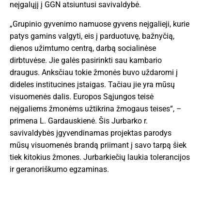
neįgalųjį į GGN atsiuntusi savivaldybė.
„Grupinio gyvenimo namuose gyvens neįgalieji, kurie
patys gamins valgyti, eis į parduotuvę, bažnyčią,
dienos užimtumo centrą, darbą socialinėse
dirbtuvėse. Jie galės pasirinkti sau kambario
draugus. Anksčiau tokie žmonės buvo uždaromi į
dideles institucines įstaigas. Tačiau jie yra mūsų
visuomenės dalis. Europos Sąjungos teisė
neįgaliems žmonėms užtikrina žmogaus teises“, –
primena L. Gardauskienė. Šis Jurbarko r.
savivaldybės įgyvendinamas projektas parodys
mūsų visuomenės brandą priimant į savo tarpą šiek
tiek kitokius žmones. Jurbarkiečių laukia tolerancijos
ir geranoriškumo egzaminas.