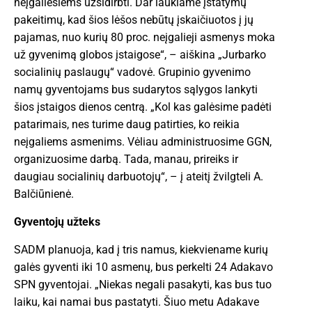
neįgaliesiems užsidirbti. Dar laukiame įstatymų
pakeitimų, kad šios lėšos nebūtų įskaičiuotos į jų
pajamas, nuo kurių 80 proc. neįgalieji asmenys moka
už gyvenimą globos įstaigose“, – aiškina „Jurbarko
socialinių paslaugų“ vadovė. Grupinio gyvenimo
namų gyventojams bus sudarytos sąlygos lankyti
šios įstaigos dienos centrą. „Kol kas galėsime padėti
patarimais, nes turime daug patirties, ko reikia
neįgaliems asmenims. Vėliau administruosime GGN,
organizuosime darbą. Tada, manau, prireiks ir
daugiau socialinių darbuotojų“, – į ateitį žvilgteli A.
Balčiūnienė.
Gyventojų užteks
SADM planuoja, kad į tris namus, kiekviename kurių
galės gyventi iki 10 asmenų, bus perkelti 24 Adakavo
SPN gyventojai. „Niekas negali pasakyti, kas bus tuo
laiku, kai namai bus pastatyti. Šiuo metu Adakave