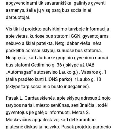
apgyvendinami tik savarankiškai galintys gyventi
asmenys, šalia jų visą parą bus socialiniai
darbuotojai.
Vis tik iki projekto patvirtinimo taryboje informacija
apie vietas, kuriose bus statomi GGN, gyventojams
nebuvo aiškiai pateikta. Netgi dabar viešai nėra
paskelbti adresai sklypų, kuriuose bus statoma.
Nuspręsta, kad Jurbarke grupinio gyvenimo namai
bus statomi Gedimino g. 36 ( sklype už UAB
„Automagas“ autoserviso Lauko g.) , Vasaros g. 1
(šalia pradėto kurti LIONS parko) ir Lauko g. 18
(sklype tarp socialinio būsto ir degalinės).
Pasak L. Gardauskienės, apie sklypų adresus žinojo
tarybos nariai, miesto seniūnas, seniūnaičiai, todėl
gyventojus jie galėjo informuoti. Meras S.
Mockevičius apgailestavo, kad dėl karantino
platesnė diskusija neįvyko. Pasak projekto partnerio