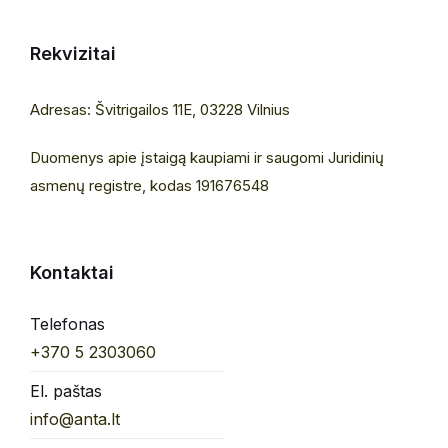
Rekvizitai
Adresas: Švitrigailos 11E, 03228 Vilnius
Duomenys apie įstaigą kaupiami ir saugomi Juridinių
asmenų registre, kodas 191676548
Kontaktai
Telefonas
+370 5 2303060
El. paštas
info@anta.lt