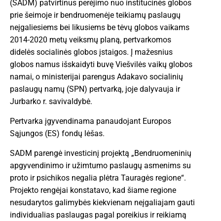
(SADM) patvirtinus perėjimo nuo institucinės globos
prie šeimoje ir bendruomenėje teikiamų paslaugų
neįgaliesiems bei likusiems be tėvų globos vaikams
2014-2020 metų veiksmų planą, pertvarkomos
didelės socialinės globos įstaigos. Į mažesnius
globos namus išskaidyti buvę Viešvilės vaikų globos
namai, o ministerijai parengus Adakavo socialinių
paslaugų namų (SPN) pertvarką, joje dalyvauja ir
Jurbarko r. savivaldybė.
Pertvarka įgyvendinama panaudojant Europos
Sąjungos (ES) fondų lėšas.
SADM parengė investicinį projektą „Bendruomeninių
apgyvendinimo ir užimtumo paslaugų asmenims su
proto ir psichikos negalia plėtra Tauragės regione“.
Projekto rengėjai konstatavo, kad šiame regione
nesudarytos galimybės kiekvienam neįgaliajam gauti
individualias paslaugas pagal poreikius ir reikiamą