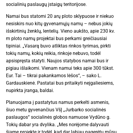
socialinių paslaugų įstaigų teritorijose.
Namai bus statomi 20 arų ploto sklypuose ir niekuo
nesiskirs nuo kitų gyvenamųjų namų – nebus jokių
išskirtinių ženklų, lentelių. Vieno aukšto, apie 230 kv.
m ploto namų projektai bus perkami greičiausiai
tipiniai. „Vasarą buvo atliktas rinkos tyrimas, pirkti
tokių namų, kokių reikia, rinkoje nebuvo, todėl
apsispręsta statyti. Naujos statybos namai bus ir
pigiau išlaikomi. Vienam namui teks apie 300 tūkst.
Eur. Tai – tikrai pakankamos lėšos“, – sako L.
Gardauskienė. Pastatai bus pritaikyti neįgaliesiems,
nupirkta įranga, baldai.
Planuojama į pastatytus namus perkelti asmenis,
šiuo metu gyvenančius VšĮ „Jurbarko socialinės
paslaugos“ socialinės globos namuose Vydūno g.
Tokių dabar yra dvylika. „Mes norėjome dalyvauti
šiame projekte ir todėl, kad dar labiau pagerėtų mūsų