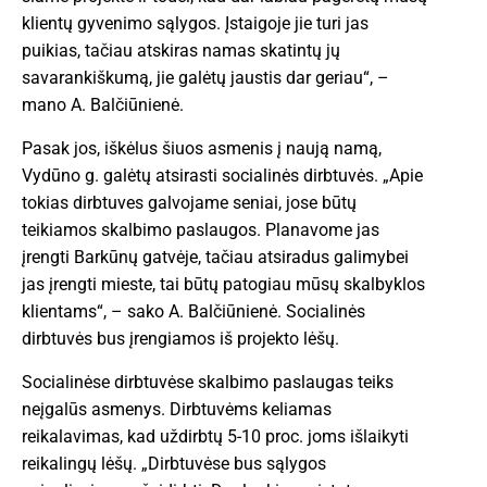
klientų gyvenimo sąlygos. Įstaigoje jie turi jas
puikias, tačiau atskiras namas skatintų jų
savarankiškumą, jie galėtų jaustis dar geriau“, –
mano A. Balčiūnienė.
Pasak jos, iškėlus šiuos asmenis į naują namą,
Vydūno g. galėtų atsirasti socialinės dirbtuvės. „Apie
tokias dirbtuves galvojame seniai, jose būtų
teikiamos skalbimo paslaugos. Planavome jas
įrengti Barkūnų gatvėje, tačiau atsiradus galimybei
jas įrengti mieste, tai būtų patogiau mūsų skalbyklos
klientams“, – sako A. Balčiūnienė. Socialinės
dirbtuvės bus įrengiamos iš projekto lėšų.
Socialinėse dirbtuvėse skalbimo paslaugas teiks
neįgalūs asmenys. Dirbtuvėms keliamas
reikalavimas, kad uždirbtų 5-10 proc. joms išlaikyti
reikalingų lėšų. „Dirbtuvėse bus sąlygos