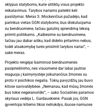
sklypus statyboms, kurie atitiktų visus projekto
reikalavimus. Tarybos nariams pateikti keli
pasiūlymai. Meras S. Mockevičius pažadėjo, kad
parinkus vietas GGN statyboms, bus diskutuojama
su bendruomene, tačiau galutinį sprendimą teksią
priimti politikams. „Kalbėsime su bendruomene,
tačiau jau dabar aišku, kad didelio pritarimo nebus,
todėl atsakomybę turės prisiimti tarybos nariai“, –
sakė meras.
Projekto rengėjai baiminosi bendruomenės
pasipriešinimo, nes visuomenė dar labai jautriai
reaguoja į kaimynystėje įsikuriančius žmones su
proto ir psichikos negalia. Tokių pavyzdžių jau buvo
kitose savivaldybėse. „Nemanau, kad mūsų žmonės
bus tokie negeranoriški“, – sako Socialinės paramos
skyriaus vedėja L. Gardauskienė. Pasak jos, GGN
gyventojai kitiems tikrai netrukdys, šiuose namuose