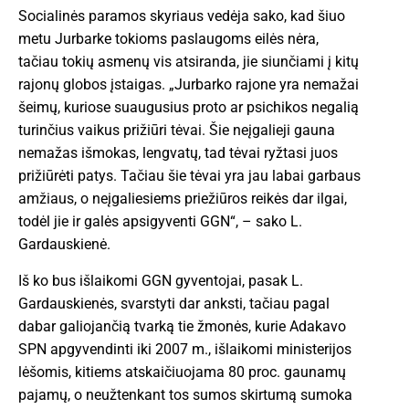
Socialinės paramos skyriaus vedėja sako, kad šiuo
metu Jurbarke tokioms paslaugoms eilės nėra,
tačiau tokių asmenų vis atsiranda, jie siunčiami į kitų
rajonų globos įstaigas. „Jurbarko rajone yra nemažai
šeimų, kuriose suaugusius proto ar psichikos negalią
turinčius vaikus prižiūri tėvai. Šie neįgalieji gauna
nemažas išmokas, lengvatų, tad tėvai ryžtasi juos
prižiūrėti patys. Tačiau šie tėvai yra jau labai garbaus
amžiaus, o neįgaliesiems priežiūros reikės dar ilgai,
todėl jie ir galės apsigyventi GGN“, – sako L.
Gardauskienė.
Iš ko bus išlaikomi GGN gyventojai, pasak L.
Gardauskienės, svarstyti dar anksti, tačiau pagal
dabar galiojančią tvarką tie žmonės, kurie Adakavo
SPN apgyvendinti iki 2007 m., išlaikomi ministerijos
lėšomis, kitiems atskaičiuojama 80 proc. gaunamų
pajamų, o neužtenkant tos sumos skirtumą sumoka