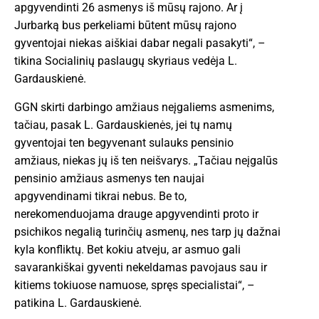
apgyvendinti 26 asmenys iš mūsų rajono. Ar į
Jurbarką bus perkeliami būtent mūsų rajono
gyventojai niekas aiškiai dabar negali pasakyti“, –
tikina Socialinių paslaugų skyriaus vedėja L.
Gardauskienė.
GGN skirti darbingo amžiaus neįgaliems asmenims,
tačiau, pasak L. Gardauskienės, jei tų namų
gyventojai ten begyvenant sulauks pensinio
amžiaus, niekas jų iš ten neišvarys. „Tačiau neįgalūs
pensinio amžiaus asmenys ten naujai
apgyvendinami tikrai nebus. Be to,
nerekomenduojama drauge apgyvendinti proto ir
psichikos negalią turinčių asmenų, nes tarp jų dažnai
kyla konfliktų. Bet kokiu atveju, ar asmuo gali
savarankiškai gyventi nekeldamas pavojaus sau ir
kitiems tokiuose namuose, spręs specialistai“, –
patikina L. Gardauskienė.