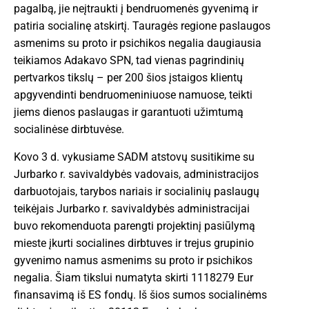
pagalbą, jie neįtraukti į bendruomenės gyvenimą ir
patiria socialinę atskirtį. Tauragės regione paslaugos
asmenims su proto ir psichikos negalia daugiausia
teikiamos Adakavo SPN, tad vienas pagrindinių
pertvarkos tikslų – per 200 šios įstaigos klientų
apgyvendinti bendruomeniniuose namuose, teikti
jiems dienos paslaugas ir garantuoti užimtumą
socialinėse dirbtuvėse.
Kovo 3 d. vykusiame SADM atstovų susitikime su
Jurbarko r. savivaldybės vadovais, administracijos
darbuotojais, tarybos nariais ir socialinių paslaugų
teikėjais Jurbarko r. savivaldybės administracijai
buvo rekomenduota parengti projektinį pasiūlymą
mieste įkurti socialines dirbtuves ir trejus grupinio
gyvenimo namus asmenims su proto ir psichikos
negalia. Šiam tikslui numatyta skirti 1118279 Eur
finansavimą iš ES fondų. Iš šios sumos socialinėms