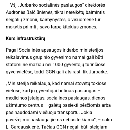
– VšĮ „Jurbarko socialinės paslaugos“ direktorės
Audronės Balčiūnienės, tikrai nereikėtų baimintis
neįgalių žmonių kaimynystės, o visuomenė turi
mokytis priimti į savo tarpą kitokius žmones.
Kurs infrastruktūrą
Pagal Socialinės apsaugos ir darbo ministerijos
reikalavimus grupinio gyvenimo namai gali būti
statomi ne mažiau nei 1000 gyventojų turinčiose
gyvenvietėse, todėl GGN gali atsirasti tik Jurbarke.
„Ministerija reikalauja, kad namai stovėtų tokiose
vietose, kad jų gyventojai būtinas paslaugas –
medicinos įstaigas, socialines paslaugas, dienos
užimtumo centrus – galėtų pasiekti pėsčiomis arba
pasinaudodami viešuoju transportu. Jokia
pavežėjimo paslauga jiems nebus teikiama“, – sako
L. Gardauskienė. Tačiau GGN negali būti steigiami