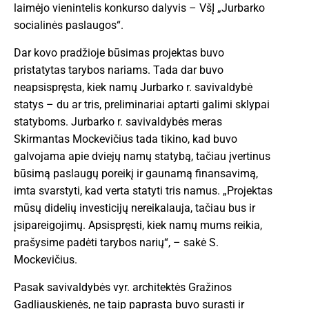
laimėjo vienintelis konkurso dalyvis – VšĮ „Jurbarko
socialinės paslaugos“.
Dar kovo pradžioje būsimas projektas buvo
pristatytas tarybos nariams. Tada dar buvo
neapsispręsta, kiek namų Jurbarko r. savivaldybė
statys – du ar tris, preliminariai aptarti galimi sklypai
statyboms. Jurbarko r. savivaldybės meras
Skirmantas Mockevičius tada tikino, kad buvo
galvojama apie dviejų namų statybą, tačiau įvertinus
būsimą paslaugų poreikį ir gaunamą finansavimą,
imta svarstyti, kad verta statyti tris namus. „Projektas
mūsų didelių investicijų nereikalauja, tačiau bus ir
įsipareigojimų. Apsispręsti, kiek namų mums reikia,
prašysime padėti tarybos narių“, – sakė S.
Mockevičius.
Pasak savivaldybės vyr. architektės Gražinos
Gadliauskienės, ne taip paprasta buvo surasti ir