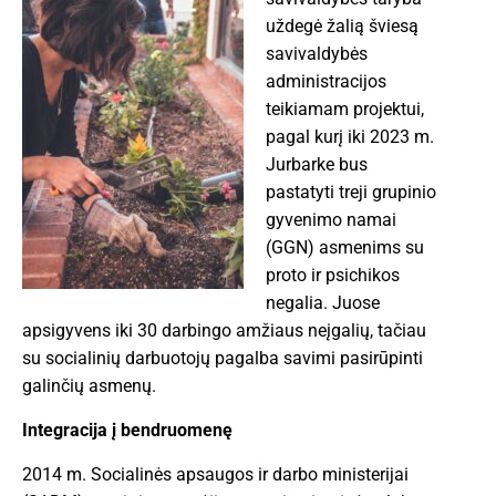
uždegė žalią šviesą
savivaldybės
administracijos
teikiamam projektui,
pagal kurį iki 2023 m.
Jurbarke bus
pastatyti treji grupinio
gyvenimo namai
(GGN) asmenims su
proto ir psichikos
negalia. Juose
apsigyvens iki 30 darbingo amžiaus neįgalių, tačiau
su socialinių darbuotojų pagalba savimi pasirūpinti
galinčių asmenų.
Integracija į bendruomenę
2014 m. Socialinės apsaugos ir darbo ministerijai