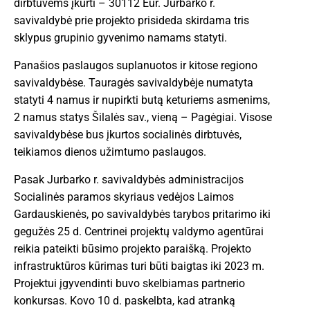
dirbtuvėms įkurti – 30112 Eur. Jurbarko r.
savivaldybė prie projekto prisideda skirdama tris
sklypus grupinio gyvenimo namams statyti.
Panašios paslaugos suplanuotos ir kitose regiono
savivaldybėse. Tauragės savivaldybėje numatyta
statyti 4 namus ir nupirkti butą keturiems asmenims,
2 namus statys Šilalės sav., vieną – Pagėgiai. Visose
savivaldybėse bus įkurtos socialinės dirbtuvės,
teikiamos dienos užimtumo paslaugos.
Pasak Jurbarko r. savivaldybės administracijos
Socialinės paramos skyriaus vedėjos Laimos
Gardauskienės, po savivaldybės tarybos pritarimo iki
gegužės 25 d. Centrinei projektų valdymo agentūrai
reikia pateikti būsimo projekto paraišką. Projekto
infrastruktūros kūrimas turi būti baigtas iki 2023 m.
Projektui įgyvendinti buvo skelbiamas partnerio
konkursas. Kovo 10 d. paskelbta, kad atranką