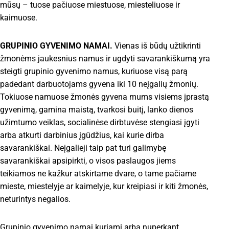
mūsų – tuose pačiuose miestuose, miesteliuose ir
kaimuose.
GRUPINIO GYVENIMO NAMAI.
Vienas iš būdų užtikrinti
žmonėms jaukesnius namus ir ugdyti savarankiškumą yra
steigti grupinio gyvenimo namus, kuriuose visą parą
padedant darbuotojams gyvena iki 10 neįgalių žmonių.
Tokiuose namuose žmonės gyvena mums visiems įprastą
gyvenimą, gamina maistą, tvarkosi buitį, lanko dienos
užimtumo veiklas, socialinėse dirbtuvėse stengiasi įgyti
arba atkurti darbinius įgūdžius, kai kurie dirba
savarankiškai. Neįgalieji taip pat turi galimybę
savarankiškai apsipirkti, o visos paslaugos jiems
teikiamos ne kažkur atskirtame dvare, o tame pačiame
mieste, miestelyje ar kaimelyje, kur kreipiasi ir kiti žmonės,
neturintys negalios.
Grupinio gyvenimo namai kuriami arba nuperkant