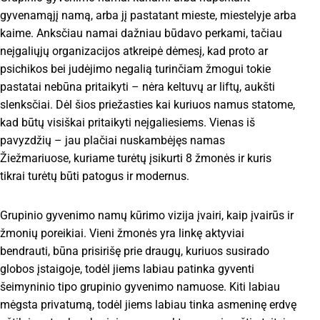
gyvenamąjį namą, arba jį pastatant mieste, miestelyje arba
kaime. Anksčiau namai dažniau būdavo perkami, tačiau
neįgaliųjų organizacijos atkreipė dėmesį, kad proto ar
psichikos bei judėjimo negalią turinčiam žmogui tokie
pastatai nebūna pritaikyti – nėra keltuvų ar liftų, aukšti
slenksčiai. Dėl šios priežasties kai kuriuos namus statome,
kad būtų visiškai pritaikyti neįgaliesiems. Vienas iš
pavyzdžių – jau plačiai nuskambėjęs namas
Žiežmariuose, kuriame turėtų įsikurti 8 žmonės ir kuris
tikrai turėtų būti patogus ir modernus.
Grupinio gyvenimo namų kūrimo vizija įvairi, kaip įvairūs ir
žmonių poreikiai. Vieni žmonės yra linkę aktyviai
bendrauti, būna prisirišę prie draugų, kuriuos susirado
globos įstaigoje, todėl jiems labiau patinka gyventi
šeimyninio tipo grupinio gyvenimo namuose. Kiti labiau
mėgsta privatumą, todėl jiems labiau tinka asmeninę erdvę