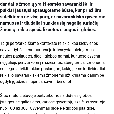
dar dalis žmonių yra iš esmės savarankiški ir
puikiai jaustųsi apsaugotame būste, kur priežiūra
suteikiama ne visą parą, ar savarankiško gyvenimo
namuose ir tik daliai sunkiausią negalią turinčių
žmonių reikia specializuotos slaugos ir globos.
Taigi pertvarka šiame kontekste reiškia, kad kiekvienos
savivaldybės bendruomenėje intensyviai plėtojamos
naujos paslaugos, dideli globos namai, kuriuose gyvena
neįgalieji, pertvarkomi į mažesnius, stengiamasi žmonėms
su negalia teikti tokias paslaugas, kokių jiems individualiai
reikia, o savarankiškiems žmonėms užtikrinama galimybė
ugdyti įgūdžius, rūpintis savimi bei dirbti.
Šiuo metu Lietuvoje pertvarkomos 7 didelės globos
įstaigos neįgaliesiems, kuriose gyventojų skaičius svyruoja
nuo 100 iki 300. Gyvenimas didelėje globos įstaigoje,