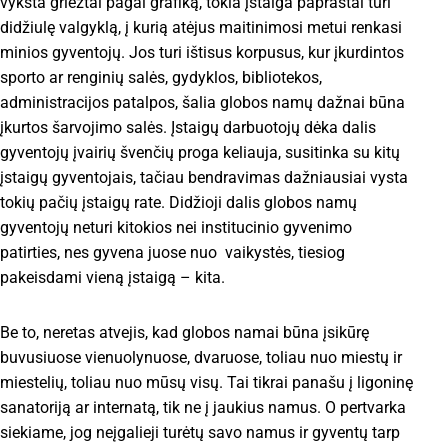
vyksta griežtai pagal grafiką, tokia įstaiga paprastai turi
didžiulę valgyklą, į kurią atėjus maitinimosi metui renkasi
minios gyventojų. Jos turi ištisus korpusus, kur įkurdintos
sporto ar renginių salės, gydyklos, bibliotekos,
administracijos patalpos, šalia globos namų dažnai būna
įkurtos šarvojimo salės. Įstaigų darbuotojų dėka dalis
gyventojų įvairių švenčių proga keliauja, susitinka su kitų
įstaigų gyventojais, tačiau bendravimas dažniausiai vysta
tokių pačių įstaigų rate. Didžioji dalis globos namų
gyventojų neturi kitokios nei institucinio gyvenimo
patirties, nes gyvena juose nuo vaikystės, tiesiog
pakeisdami vieną įstaigą – kita.
Be to, neretas atvejis, kad globos namai būna įsikūrę
buvusiuose vienuolynuose, dvaruose, toliau nuo miestų ir
miestelių, toliau nuo mūsų visų. Tai tikrai panašu į ligoninę
sanatoriją ar internatą, tik ne į jaukius namus. O pertvarka
siekiame, jog neįgalieji turėtų savo namus ir gyventų tarp