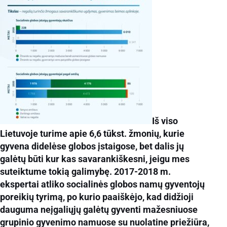
Iš viso
Lietuvoje turime apie 6,6 tūkst. žmonių, kurie
gyvena didelėse globos įstaigose, bet dalis jų
galėtų būti kur kas savarankiškesni, jeigu mes
suteiktume tokią galimybę. 2017-2018 m.
ekspertai atliko socialinės globos namų gyventojų
poreikių tyrimą, po kurio paaiškėjo, kad didžioji
dauguma neįgaliųjų galėtų gyventi mažesniuose
grupinio gyvenimo namuose su nuolatine priežiūra,