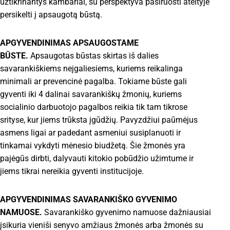
užtikrinantys kambariai, su perspektyva pasiruošti ateityje
persikelti į apsaugotą būstą.
APGYVENDINIMAS APSAUGOSTAME
BŪSTE.
Apsaugotas būstas skirtas iš dalies
savarankiškiems neįgaliesiems, kuriems reikalinga
minimali ar prevencinė pagalba. Tokiame būste gali
gyventi iki 4 dalinai savarankiškų žmonių, kuriems
socialinio darbuotojo pagalbos reikia tik tam tikrose
srityse, kur jiems trūksta įgūdžių. Pavyzdžiui paūmėjus
asmens ligai ar padedant asmeniui susiplanuoti ir
tinkamai vykdyti mėnesio biudžetą. Šie žmonės yra
pajėgūs dirbti, dalyvauti kitokio pobūdžio užimtume ir
jiems tikrai nereikia gyventi institucijoje.
APGYVENDINIMAS SAVARANKIŠKO GYVENIMO
NAMUOSE.
Savarankiško gyvenimo namuose dažniausiai
įsikuria vieniši senyvo amžiaus žmonės arba žmonės su