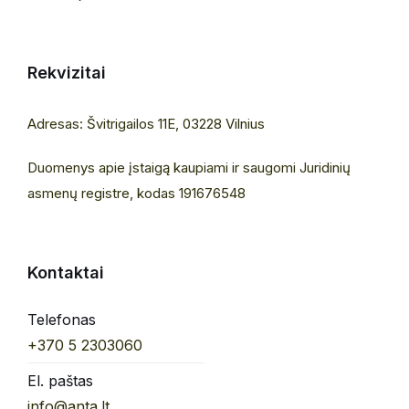
Rekvizitai
Adresas: Švitrigailos 11E, 03228 Vilnius
Duomenys apie įstaigą kaupiami ir saugomi Juridinių
asmenų registre, kodas 191676548
Kontaktai
Telefonas
+370 5 2303060
El. paštas
info@anta.lt