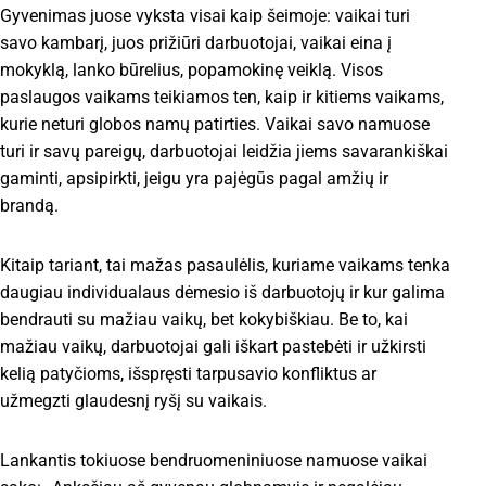
Gyvenimas juose vyksta visai kaip šeimoje: vaikai turi
savo kambarį, juos prižiūri darbuotojai, vaikai eina į
mokyklą, lanko būrelius, popamokinę veiklą. Visos
paslaugos vaikams teikiamos ten, kaip ir kitiems vaikams,
kurie neturi globos namų patirties. Vaikai savo namuose
turi ir savų pareigų, darbuotojai leidžia jiems savarankiškai
gaminti, apsipirkti, jeigu yra pajėgūs pagal amžių ir
brandą.
Kitaip tariant, tai mažas pasaulėlis, kuriame vaikams tenka
daugiau individualaus dėmesio iš darbuotojų ir kur galima
bendrauti su mažiau vaikų, bet kokybiškiau. Be to, kai
mažiau vaikų, darbuotojai gali iškart pastebėti ir užkirsti
kelią patyčioms, išspręsti tarpusavio konfliktus ar
užmegzti glaudesnį ryšį su vaikais.
Lankantis tokiuose bendruomeniniuose namuose vaikai