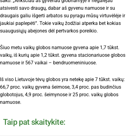
sako: „Anksčiau aš gyvenau globnamyje ir negalėjau
atsivesti savo draugų, dabar aš gyvenu namuose ir su
draugais galiu išgerti arbatos su pyragu mūsų virtuvėlėje ir
jaukiai paplepėti“. Tokie vaikų žodžiai atperka bet kokias
suaugusiųjų abejones dėl pertvarkos poreikio.
Šiuo metu vaikų globos namuose gyvena apie 1,7 tūkst.
vaikų, iš kurių apie 1,2 tūkst. gyvena stacionariuose globos
namuose ir 567 vaikai – bendruomeniniuose.
Iš viso Lietuvoje tėvų globos yra netekę apie 7 tūkst. vaikų:
66,7 proc. vaikų gyvena šeimose, 3,4 proc. pas budinčius
globotojus, 4,9 proc. šeimynose ir 25 proc. vaikų globos
namuose.
Taip pat skaitykite: