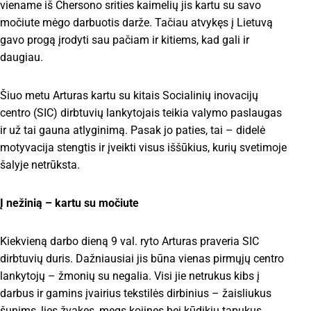
viename iš Chersono srities kaimelių jis kartu su savo
močiute mėgo darbuotis darže. Tačiau atvykęs į Lietuvą
gavo progą įrodyti sau pačiam ir kitiems, kad gali ir
daugiau.
Šiuo metu Arturas kartu su kitais Socialinių inovacijų
centro (SIC) dirbtuvių lankytojais teikia valymo paslaugas
ir už tai gauna atlyginimą. Pasak jo paties, tai – didelė
motyvacija stengtis ir įveikti visus iššūkius, kurių svetimoje
šalyje netrūksta.
Į nežinią – kartu su močiute
Kiekvieną darbo dieną 9 val. ryto Arturas praveria SIC
dirbtuvių duris. Dažniausiai jis būna vienas pirmųjų centro
lankytojų – žmonių su negalia. Visi jie netrukus kibs į
darbus ir gamins įvairius tekstilės dirbinius – žaisliukus
šunims, lies žvakes, megs kojines bei kūdikių tapukus,