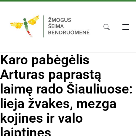
Karo pabėgėlis
Arturas paprastą
laimę rado Šiauliuose:
lieja žvakes, mezga
kojines ir valo
laiptines