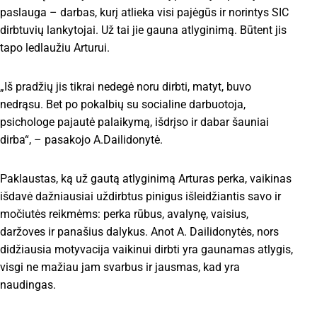
paslauga – darbas, kurį atlieka visi pajėgūs ir norintys SIC
dirbtuvių lankytojai. Už tai jie gauna atlyginimą. Būtent jis
tapo ledlaužiu Arturui.
„Iš pradžių jis tikrai nedegė noru dirbti, matyt, buvo
nedrąsu. Bet po pokalbių su socialine darbuotoja,
psichologe pajautė palaikymą, išdrįso ir dabar šauniai
dirba“, – pasakojo A.Dailidonytė.
Paklaustas, ką už gautą atlyginimą Arturas perka, vaikinas
išdavė dažniausiai uždirbtus pinigus išleidžiantis savo ir
močiutės reikmėms: perka rūbus, avalynę, vaisius,
daržoves ir panašius dalykus. Anot A. Dailidonytės, nors
didžiausia motyvacija vaikinui dirbti yra gaunamas atlygis,
visgi ne mažiau jam svarbus ir jausmas, kad yra
naudingas.