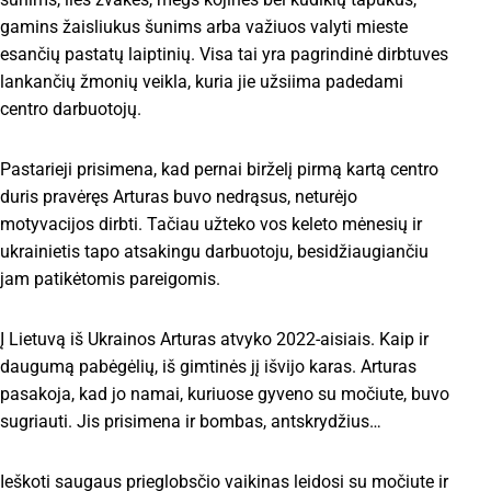
gamins žaisliukus šunims arba važiuos valyti mieste
esančių pastatų laiptinių. Visa tai yra pagrindinė dirbtuves
lankančių žmonių veikla, kuria jie užsiima padedami
centro darbuotojų.
Pastarieji prisimena, kad pernai birželį pirmą kartą centro
duris pravėręs Arturas buvo nedrąsus, neturėjo
motyvacijos dirbti. Tačiau užteko vos keleto mėnesių ir
ukrainietis tapo atsakingu darbuotoju, besidžiaugiančiu
jam patikėtomis pareigomis.
Į Lietuvą iš Ukrainos Arturas atvyko 2022-aisiais. Kaip ir
daugumą pabėgėlių, iš gimtinės jį išvijo karas. Arturas
pasakoja, kad jo namai, kuriuose gyveno su močiute, buvo
sugriauti. Jis prisimena ir bombas, antskrydžius…
Ieškoti saugaus prieglobsčio vaikinas leidosi su močiute ir