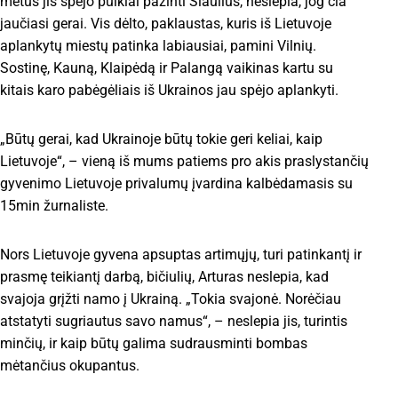
metus jis spėjo puikiai pažinti Šiaulius, neslepia, jog čia
jaučiasi gerai. Vis dėlto, paklaustas, kuris iš Lietuvoje
aplankytų miestų patinka labiausiai, pamini Vilnių.
Sostinę, Kauną, Klaipėdą ir Palangą vaikinas kartu su
kitais karo pabėgėliais iš Ukrainos jau spėjo aplankyti.
„Būtų gerai, kad Ukrainoje būtų tokie geri keliai, kaip
Lietuvoje“, – vieną iš mums patiems pro akis praslystančių
gyvenimo Lietuvoje privalumų įvardina kalbėdamasis su
15min žurnaliste.
Nors Lietuvoje gyvena apsuptas artimųjų, turi patinkantį ir
prasmę teikiantį darbą, bičiulių, Arturas neslepia, kad
svajoja grįžti namo į Ukrainą. „Tokia svajonė. Norėčiau
atstatyti sugriautus savo namus“, – neslepia jis, turintis
minčių, ir kaip būtų galima sudrausminti bombas
mėtančius okupantus.