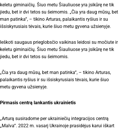
keletu giminaičių. Šiuo metu Šiauliuose yra įsikūrę ne tik
jiedu, bet ir dvi tetos su šeimomis. „Čia yra daug mūsų, bet
man patinka“, – tikino Arturas, palaikantis ryšius ir su
išsiskyrusiais tėvais, kurie šiuo metu gyvena užsienyje.
Ieškoti saugaus prieglobsčio vaikinas leidosi su močiute ir
keletu giminaičių. Šiuo metu Šiauliuose yra įsikūrę ne tik
jiedu, bet ir dvi tetos su šeimomis.
„Čia yra daug mūsų, bet man patinka“, – tikino Arturas,
palaikantis ryšius ir su išsiskyrusiais tėvais, kurie šiuo
metu gyvena užsienyje.
Pirmasis centrą lankantis ukrainietis
„Arturą susiradome per ukrainiečių integracijos centrą
„Malva“. 2022 m. vasarį Ukrainoje prasidėjus karui iškart