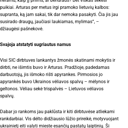
neramu, kaip jį priims, ar bendraus? Bet viskas sekėsi
puikiai. Arturas per metus irgi pramoko lietuvių kalbos:
supranta, ką jam sakai, tik dar nemoka pasakyti. Čia jis jau
susirado draugų, jaučiasi laukiamas, mylimas“, –
džiaugėsi pašnekovė.
Svajoja atstatyti sugriautus namus
Visi SIC dirbtuves lankantys žmonės skatinami mokytis ir
dirbti, ne išimtis buvo ir Arturas. Pradžioje, padedamas
darbuotojų, jis išmoko rišti apyrankes. Pirmosios jo
apyrankės buvo Ukrainos vėliavos spalvų – mėlynos ir
geltonos. Vėliau sekė trispalvės – Lietuvos vėliavos
spalvų.
Dabar jo rankoms jau paklūsta ir kiti dirbtuvėse atliekami
rankdarbiai. Vis dėlto didžiausio lūžio prireikė, motyvuojant
ukrainietį eiti valyti mieste esančių pastatų laiptinių. Ši