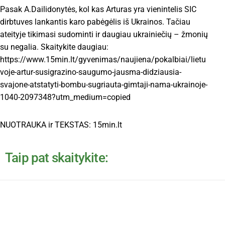
Pasak A.Dailidonytės, kol kas Arturas yra vienintelis SIC
dirbtuves lankantis karo pabėgėlis iš Ukrainos. Tačiau
ateityje tikimasi sudominti ir daugiau ukrainiečių – žmonių
su negalia. Skaitykite daugiau:
https://www.15min.lt/gyvenimas/naujiena/pokalbiai/lietu
voje-artur-susigrazino-saugumo-jausma-didziausia-
svajone-atstatyti-bombu-sugriauta-gimtaji-nama-ukrainoje-
1040-2097348?utm_medium=copied
NUOTRAUKA ir TEKSTAS: 15min.lt
Taip pat skaitykite: