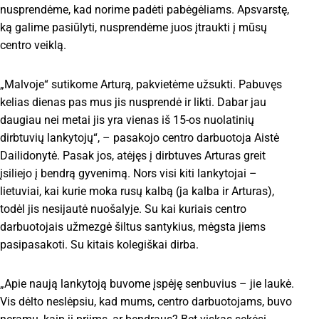
nusprendėme, kad norime padėti pabėgėliams. Apsvarstę,
ką galime pasiūlyti, nusprendėme juos įtraukti į mūsų
centro veiklą.
„Malvoje“ sutikome Arturą, pakvietėme užsukti. Pabuvęs
kelias dienas pas mus jis nusprendė ir likti. Dabar jau
daugiau nei metai jis yra vienas iš 15-os nuolatinių
dirbtuvių lankytojų“, – pasakojo centro darbuotoja Aistė
Dailidonytė. Pasak jos, atėjęs į dirbtuves Arturas greit
įsiliejo į bendrą gyvenimą. Nors visi kiti lankytojai –
lietuviai, kai kurie moka rusų kalbą (ja kalba ir Arturas),
todėl jis nesijautė nuošalyje. Su kai kuriais centro
darbuotojais užmezgė šiltus santykius, mėgsta jiems
pasipasakoti. Su kitais kolegiškai dirba.
„Apie naują lankytoją buvome įspėję senbuvius – jie laukė.
Vis dėlto neslėpsiu, kad mums, centro darbuotojams, buvo