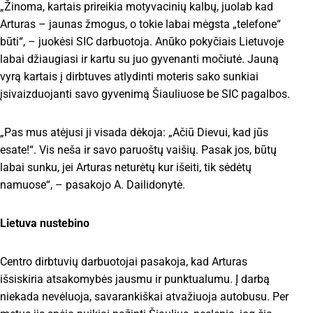
„Žinoma, kartais prireikia motyvacinių kalbų, juolab kad
Arturas – jaunas žmogus, o tokie labai mėgsta „telefone“
būti“, – juokėsi SIC darbuotoja. Anūko pokyčiais Lietuvoje
labai džiaugiasi ir kartu su juo gyvenanti močiutė. Jauną
vyrą kartais į dirbtuves atlydinti moteris sako sunkiai
įsivaizduojanti savo gyvenimą Šiauliuose be SIC pagalbos.
„Pas mus atėjusi ji visada dėkoja: „Ačiū Dievui, kad jūs
esate!“. Vis neša ir savo paruoštų vaišių. Pasak jos, būtų
labai sunku, jei Arturas neturėtų kur išeiti, tik sėdėtų
namuose“, – pasakojo A. Dailidonytė.
Lietuva nustebino
Centro dirbtuvių darbuotojai pasakoja, kad Arturas
išsiskiria atsakomybės jausmu ir punktualumu. Į darbą
niekada nevėluoja, savarankiškai atvažiuoja autobusu. Per