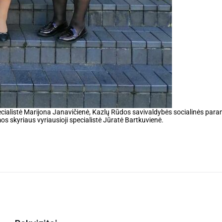
pecialistė Marijona Janavičienė, Kazlų Rūdos savivaldybės socialinės par
mos skyriaus vyriausioji specialistė Jūratė Bartkuvienė.