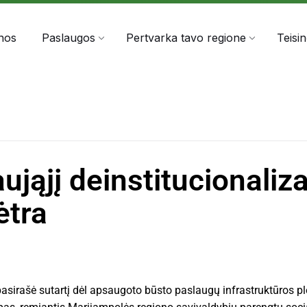
303060
info@anta.lt
nos
Paslaugos
Pertvarka tavo regione
Teisi
jąjį deinstitucionaliza
ėtra
irašė sutartį dėl apsaugoto būsto paslaugų infrastruktūros plėtr