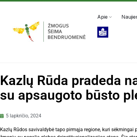
Darbo valandos: Pir - Pen, 8:00 - 17:00
+370 5 2
Apie
Naujie
Kazlų Rūda pradeda nau
su apsaugoto būsto pl
5 lapkričio, 2024
Kazlų Rūdos savivaldybė tapo pirmąja regione, kuri sėkmingai pas