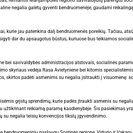
apas, remiantis Marijampolės regiono savivaldybių parengtu soci
ocialine negalia galėtų gyventi bendruomenėje, gaudami reikalin
ai, kurie jau patenkina dalį bendruomenės poreikių. Tačiau, ats
įsigyti dar du apsaugotus būstus, kuriuose bus teikiamos social
ne bei savivaldybės administracijos atstovais, socialinės param
vimo skyriaus vedėja Rasa Avietyniene bei kitomis specialistėmis 
gos, skirtos padėti asmenims su negalia įsitraukti į visuomenę: so
sėmis grįstų sprendimų, kurie padės įtraukti asmenis su negal
tu užtikrinant reikiamą paramą kasdienybėje. Šis pasiekimas yra
 su negalia teisių konvencijos tikslų įgyvendinimo.
prie bendruomeninių paslaugų Sostinės regione, Vidurio ir Vakarų