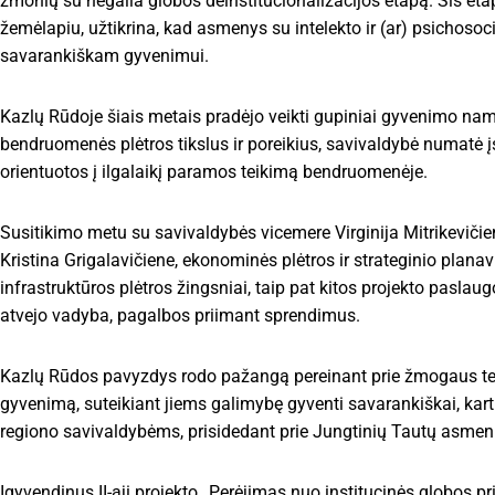
žmonių su negalia globos deinstitucionalizacijos etapą. Šis et
žemėlapiu, užtikrina, kad asmenys su intelekto ir (ar) psichos
savarankiškam gyvenimui.
Kazlų Rūdoje šiais metais pradėjo veikti gupiniai gyvenimo nam
bendruomenės plėtros tikslus ir poreikius, savivaldybė numatė 
orientuotos į ilgalaikį paramos teikimą bendruomenėje.
Susitikimo metu su savivaldybės vicemere Virginija Mitrikevičie
Kristina Grigalavičiene, ekonominės plėtros ir strateginio plana
infrastruktūros plėtros žingsniai, taip pat kitos projekto paslau
atvejo vadyba, pagalbos priimant sprendimus.
Kazlų Rūdos pavyzdys rodo pažangą pereinant prie žmogaus tei
gyvenimą, suteikiant jiems galimybę gyventi savarankiškai, kar
regiono savivaldybėms, prisidedant prie Jungtinių Tautų asmenų
Įgyvendinus II-ąjį projekto „Perėjimas nuo institucinės globos 