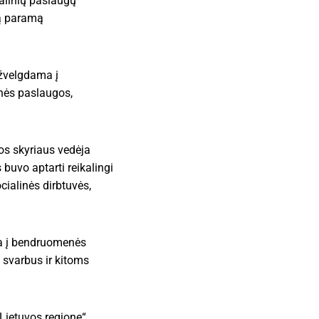
alinių paslaugų
gą paramą
ižvelgdama į
inės paslaugos,
os skyriaus vedėja
buvo aptarti reikalingi
cialinės dirbtuvės,
ia į bendruomenės
 svarbus ir kitoms
 Lietuvos regione“