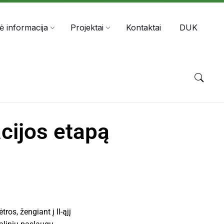
nė informacija
Projektai
Kontaktai
DUK
cijos etapą
os, žengiant į II-ąjį