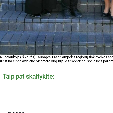
Nuotraukoje (iš kairės) Tauragės ir Marijampolės regionų tinklaveikos s
Kristina Grigalavičienė, vicemerė Virginija Mitrikevičienė, socialinės para
Taip pat skaitykite: