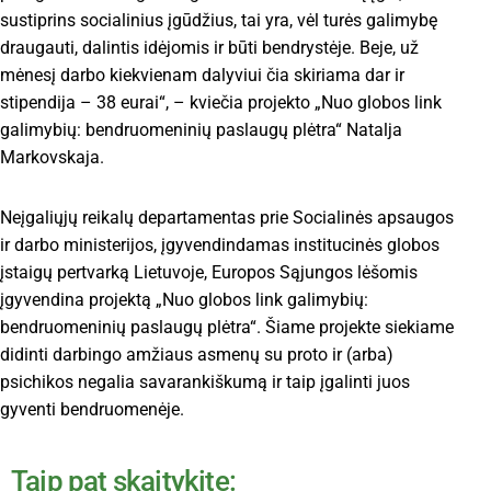
sustiprins socialinius įgūdžius, tai yra, vėl turės galimybę
draugauti, dalintis idėjomis ir būti bendrystėje. Beje, už
mėnesį darbo kiekvienam dalyviui čia skiriama dar ir
stipendija – 38 eurai“, – kviečia projekto „Nuo globos link
galimybių: bendruomeninių paslaugų plėtra“ Natalja
Markovskaja.
Neįgaliųjų reikalų departamentas prie Socialinės apsaugos
ir darbo ministerijos, įgyvendindamas institucinės globos
įstaigų pertvarką Lietuvoje, Europos Sąjungos lėšomis
įgyvendina projektą „Nuo globos link galimybių:
bendruomeninių paslaugų plėtra“. Šiame projekte siekiame
didinti darbingo amžiaus asmenų su proto ir (arba)
psichikos negalia savarankiškumą ir taip įgalinti juos
gyventi bendruomenėje.
Taip pat skaitykite: