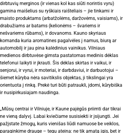
dirbtuvių merginos (ir vienas kol kas siūti norintis vyru)
gamina maišelius su ryškiais raišteliais – jie tinkami ir
maisto produktams (arbatžolėms, daržovėms, vaisiams), ir
drabužiams ar batams (kelionėms – švariems ir
nešvariems rūbams), ir dovanoms. Kauno skyriaus
komanda kuria aromatines pagalvėles į namus, biurą ar
automobilį ir jau pina kalėdinius vainikus. Vilniaus
medienos dirbtuvėse gimsta pastatomas medinis dėklas
telefonui laikyti ir įkrauti. Šis dėklas skirtas ir vaikui, ir
senjorui, ir vyrui, ir moteriai, ir darbdaviui, ir darbuotojui –
šiemet kūryba nėra savitikslis objektas, ji tikslingai yra
orientuota į rinką. Prekė turi būti patraukli, įdomi, kūrybiška
ir nusipirkusiajam naudinga.
„Mūsų centrai ir Vilniuje, ir Kaune pajėgūs priimti dar tikrai
ne vieną dalyvį. Labai kviečiame susisiekti ir įsijungti. Jei
pažįstate žmogų, kuris vienišas liūdi namuose be veiklos,
paraginkime drauge – tegu ateina: ne tik amatą įgis, bet ir