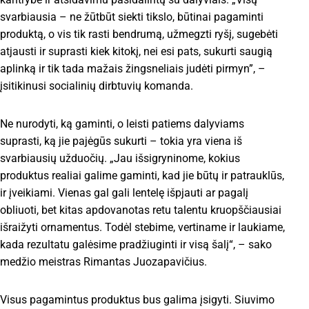
svarbiausia – ne žūtbūt siekti tikslo, būtinai pagaminti
produktą, o vis tik rasti bendrumą, užmegzti ryšį, sugebėti
atjausti ir suprasti kiek kitokį, nei esi pats, sukurti saugią
aplinką ir tik tada mažais žingsneliais judėti pirmyn”, –
įsitikinusi socialinių dirbtuvių komanda.
Ne nurodyti, ką gaminti, o leisti patiems dalyviams
suprasti, ką jie pajėgūs sukurti – tokia yra viena iš
svarbiausių užduočių. „Jau išsigryninome, kokius
produktus realiai galime gaminti, kad jie būtų ir patrauklūs,
ir įveikiami. Vienas gal gali lentelę išpjauti ar pagalį
obliuoti, bet kitas apdovanotas retu talentu kruopščiausiai
išraižyti ornamentus. Todėl stebime, vertiname ir laukiame,
kada rezultatu galėsime pradžiuginti ir visą šalį“, – sako
medžio meistras Rimantas Juozapavičius.
Visus pagamintus produktus bus galima įsigyti. Siuvimo