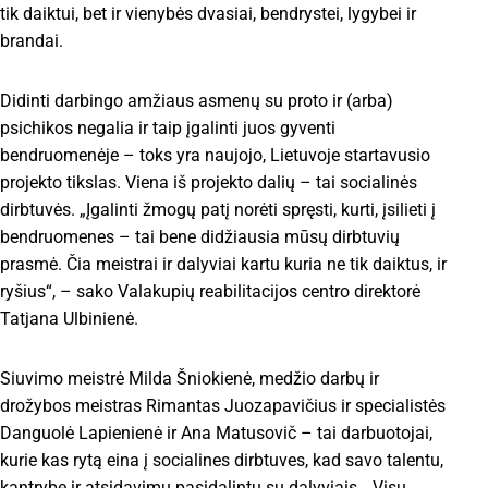
tik daiktui, bet ir vienybės dvasiai, bendrystei, lygybei ir
brandai.
Didinti darbingo amžiaus asmenų su proto ir (arba)
psichikos negalia ir taip įgalinti juos gyventi
bendruomenėje – toks yra naujojo, Lietuvoje startavusio
projekto tikslas. Viena iš projekto dalių – tai socialinės
dirbtuvės. „Įgalinti žmogų patį norėti spręsti, kurti, įsilieti į
bendruomenes – tai bene didžiausia mūsų dirbtuvių
prasmė. Čia meistrai ir dalyviai kartu kuria ne tik daiktus, ir
ryšius“, – sako Valakupių reabilitacijos centro direktorė
Tatjana Ulbinienė.
Siuvimo meistrė Milda Šniokienė, medžio darbų ir
drožybos meistras Rimantas Juozapavičius ir specialistės
Danguolė Lapienienė ir Ana Matusovič – tai darbuotojai,
kurie kas rytą eina į socialines dirbtuves, kad savo talentu,
kantrybe ir atsidavimu pasidalintų su dalyviais. „Visų