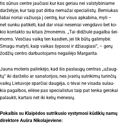
tis sū­nus cent­re jau­čia­si kur kas ge­riau nei vals­ty­bi­nia­me
dar­že­ly­je, kur taip pat dir­ba ne­ma­žai spe­cia­lis­tų. Ber­niu­kas
la­bai no­riai va­žiuo­ja į cent­rą, kur vi­sus ap­ka­bi­na, my­li –
net sun­ku pa­ti­kė­ti, kad dar vi­sai ne­se­niai veng­da­vo bet ko­
kio kon­tak­to su ki­tais žmo­nė­mis. „Tai di­džiu­lė pa­gal­ba šei­
moms. Ves­čiau vai­ką ten kas­dien, jei tik bū­tų ga­li­my­bė.
Sma­gu ma­ty­ti, kaip vai­kas šyp­so­si ir džiau­gia­si“, – ge­rų
žo­džių cent­ro dar­buo­to­jams ne­gai­lė­jo Mar­ga­ri­ta.
Jau­na mo­te­ris pa­lin­kė­jo, kad šis pa­slau­gų cent­ras „užaug­
tų“ iki dar­že­lio ar sa­na­to­ri­jos, nes įvai­rių su­tri­ki­mų tu­rin­čių
vai­kų Lie­tu­vo­je spar­čiai dau­gė­ja, o tė­vai ne vi­sa­da su­lau­
kia pa­gal­bos, ei­lė­se pas spe­cia­lis­tus taip pat ten­ka ge­ro­kai
pa­lauk­ti, kar­tais net iki ke­lių mė­ne­sių.
Pokalbis su Klai­pė­dos su­tri­ku­sio vys­ty­mo­si kū­di­kių na­mų
di­rek­to­re Auš­ra Ni­ko­la­je­vie­ne: