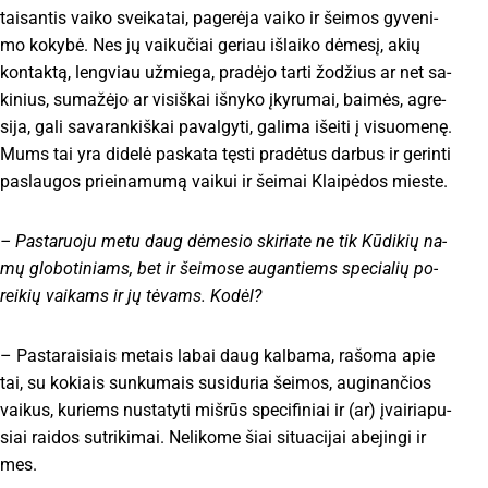
taisantis vai­ko svei­ka­tai, pa­ge­rė­ja vai­ko ir šei­mos gy­ve­ni­
mo ko­ky­bė. Nes jų vai­ku­čiai ge­riau iš­lai­ko dė­me­sį, akių
kon­tak­tą, leng­viau už­mie­ga, pra­dė­jo tar­ti žo­džius ar net sa­
ki­nius, su­ma­žė­jo ar vi­siš­kai iš­ny­ko įky­ru­mai, bai­mės, ag­re­
si­ja, ga­li sa­va­ran­kiš­kai pa­val­gy­ti, ga­li­ma išei­ti į vi­suo­me­nę.
Mums tai yra di­de­lė pa­ska­ta tęs­ti pra­dė­tus dar­bus ir ge­rin­ti
pa­slau­gos priei­na­mu­mą vai­kui ir šei­mai Klai­pė­dos mies­te.
– Pas­ta­ruo­ju me­tu daug dė­me­sio ski­ria­te ne tik Kū­di­kių na­
mų glo­bo­ti­niams, bet ir šei­mo­se au­gan­tiems spe­cia­lių po­
rei­kių vai­kams ir jų tė­vams. Ko­dėl?
– Pas­ta­rai­siais me­tais la­bai daug kal­ba­ma, ra­šo­ma apie
tai, su ko­kiais sun­ku­mais su­si­du­ria šei­mos, au­gi­nan­čios
vai­kus, ku­riems nu­sta­ty­ti miš­rūs spe­ci­fi­niai ir (ar) įvai­ria­pu­
siai rai­dos su­tri­ki­mai. Ne­li­ko­me šiai si­tua­ci­jai abe­jin­gi ir
mes.