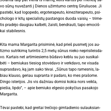
vo sū­nų nuvežanti į Die­nos užim­tu­mo cent­rą Gi­ru­liuo­se. Ji
pa­ste­bi, kad lo­go­pe­do, er­go­te­ra­peu­to, ki­ne­zi­te­ra­peu­to, psi­
cho­lo­go ir ki­tų spe­cia­lis­tų pa­stan­gos duo­da vai­sių – tri­me­
tis pra­dė­jo dau­giau kal­bė­ti, žais­ti, bend­rau­ti, ta­po emo­ciš­
kai sta­bi­les­nis.
Ki­ta ma­ma Mar­ga­ri­ta pri­si­mi­nė, kad prieš pus­me­tį jos au­
tiz­mo su­tri­ki­mą tu­rin­tis 2,5 me­tų sū­nus nie­ko ne­pri­si­leis­da­
vo. Kar­tais net ar­ti­mie­siems bū­da­vo keb­lu su juo su­si­kal­
bė­ti – ber­niu­kas tie­siog sto­vė­da­vo ir verk­da­vo, ne vi­sa­da
su­pras­da­vo, ką jam sa­ko tė­vai. „Sū­nus ta­po ra­mes­nis, la­
biau klau­so, ge­riau su­pran­ta ir pa­da­ro, ko mes pra­šo­me.
Din­go is­te­ri­jos. Jis vis daž­niau do­mi­si ko­kia nors veik­la,
pie­šia, lip­do“, – apie ber­niu­ko elgesio po­ky­čius pa­sa­ko­jo
Mar­ga­ri­ta.
Tė­vai pa­ste­bi, kad greitai tre­čio­jo gim­ta­die­nio su­lauk­sian­