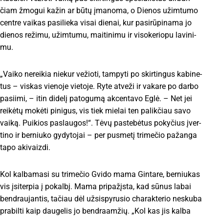
čiam žmo­gui ka­žin ar bū­tų įma­no­ma, o Die­nos užim­tu­mo
cent­re vai­kas pa­si­lie­ka vi­sai die­nai, kur pa­si­rū­pi­na­ma jo
die­nos re­ži­mu, užim­tu­mu, mai­ti­ni­mu ir vi­so­ke­rio­pu la­vi­ni­
mu.
„Vai­ko ne­rei­kia nie­kur ve­žio­ti, tam­py­ti po skir­tin­gus ka­bi­ne­
tus – vis­kas vie­no­je vie­to­je. Ry­te at­ve­ži ir va­ka­re po dar­bo
pa­sii­mi, – itin di­de­lį pa­to­gu­mą ak­cen­ta­vo Eg­lė. – Net jei
rei­kė­tų mo­kė­ti pi­ni­gus, vis tiek mie­lai ten pa­lik­čiau sa­vo
vai­ką. Pui­kios pa­slau­gos!“. Tė­vų pa­ste­bė­tus po­ky­čius įver­
ti­no ir ber­niu­ko gy­dy­to­jai – per pus­me­tį tri­me­čio pa­žan­ga
ta­po aki­vaiz­di.
Kol kal­ba­masi su tri­me­čio Gvi­do ma­ma Gin­ta­re, ber­niu­kas
vis įsi­ter­pia į po­kal­bį. Ma­ma pri­pa­žįs­ta, kad sū­nus la­bai
bend­rau­jan­tis, ta­čiau dėl už­si­spy­ru­sio cha­rak­te­rio ne­sku­ba
pra­bil­ti kaip dau­ge­lis jo bend­raam­žių. „Kol kas jis kal­ba