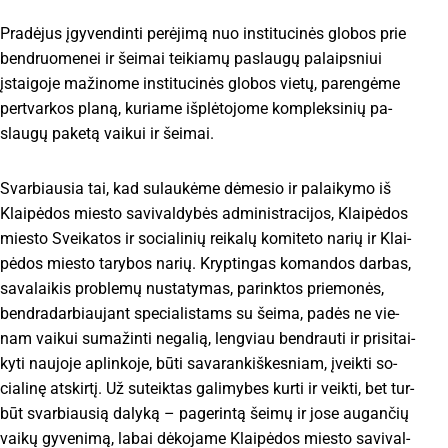
Pra­dė­jus įgy­ven­din­ti pe­rė­ji­mą nuo ins­ti­tu­ci­nės glo­bos prie
bend­ruo­me­nei ir šei­mai tei­kia­mų pa­slau­gų pa­laips­niui
įstai­go­je ma­ži­no­me ins­ti­tu­ci­nės glo­bos vie­tų, pa­ren­gė­me
per­tvar­kos pla­ną, ku­ria­me iš­plė­to­jo­me komp­lek­si­nių pa­
slau­gų pa­ke­tą vai­kui ir šei­mai.
Svar­biau­sia tai, kad su­lau­kė­me dė­me­sio ir pa­lai­ky­mo iš
Klai­pė­dos mies­to sa­vi­val­dy­bės ad­mi­nist­ra­ci­jos, Klai­pė­dos
mies­to Svei­ka­tos ir so­cia­li­nių rei­ka­lų ko­mi­te­to na­rių ir Klai­
pė­dos mies­to ta­ry­bos na­rių. Kryp­tin­gas ko­man­dos dar­bas,
sa­va­lai­kis pro­ble­mų nu­sta­ty­mas, pa­rink­tos prie­mo­nės,
bend­ra­dar­biau­jant spe­cia­lis­tams su šei­ma, pa­dės ne vie­
nam vai­kui su­ma­žin­ti ne­ga­lią, leng­viau bend­rau­ti ir pri­si­tai­
ky­ti nau­jo­je ap­lin­ko­je, bū­ti sa­varan­kiš­kes­niam, įveik­ti so­
cia­li­nę at­skir­tį. Už su­teik­tas ga­li­my­bes kur­ti ir veik­ti, bet tur­
būt svar­biau­sią dalyką – pa­ge­rin­tą šei­mų ir jo­se au­gan­čių
vai­kų gy­ve­ni­mą, la­bai dė­ko­ja­me Klai­pė­dos mies­to sa­vi­val­