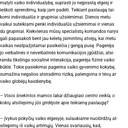
ma­ty­ti vai­ko in­di­vi­dua­ly­bę, su­pras­ti jo neįp­ras­tą el­ge­sį ir
ieš­ko­ti spren­di­mų, kaip jam pa­dė­ti. Tei­kiant pa­slau­gą tai­
ko­mi in­di­vi­dua­lūs ir gru­pi­niai už­siė­mi­mai. Die­nos me­tu
vai­kui su­tei­kia­mi pen­ki in­di­vi­dua­lūs už­siė­mi­mai ir vienas
du gru­pi­niai. Kiek­vie­nas mū­sų spe­cia­lis­tų ko­man­dos na­rys
ga­li pa­pa­sa­ko­ti bent jau ke­le­tą įsi­min­ti­nų at­ve­jų, kai me­tu
vai­kas neat­pa­žįs­ta­mai pa­si­kei­čia į ge­rą­ją pu­sę. Pa­ge­rė­ja
jo ver­ba­li­nės ir ne­ver­ba­li­nės ko­mu­ni­ka­ci­jos įgū­džiai, at­si­
ran­da tiks­lin­ga so­cia­li­nė in­te­rak­ci­ja, pa­ge­rė­ja fi­zi­nė vai­ko
būk­lė. To­kie pa­sie­ki­mai pa­ge­ri­na vai­ko gy­ve­ni­mo ko­ky­bę,
su­ma­ži­na ne­ga­lios at­si­ra­di­mo ri­zi­ką, pa­leng­vi­na ir tė­vų ar
vai­ko glo­bė­jų kas­die­ny­bę.
– Vi­sos šne­kin­tos ma­mos la­bai džiau­gia­si cent­ro veik­la, o
ko­kių at­si­lie­pi­mų jūs gir­dė­jo­te apie tei­kia­mą pa­slau­gą?
– Įvy­kus po­ky­čių vai­ko el­ge­sy­je, su­lau­kia­me nuo­šir­džių at­
si­lie­pi­mų iš vai­kų ar­ti­mų­jų. Vie­nas sva­riau­sių, kad,