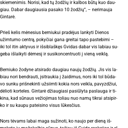
skie­me­ni­mis. No­ri­si, kad tų žo­džių ir kal­bos bū­tų kuo dau­
giau. Da­bar dau­giau­sia pa­sa­ko 10 žo­džių“, – ne­ri­mau­ja
Gin­ta­rė.
Prieš ke­lis mė­ne­sius ber­niu­kui pra­dė­jus lan­ky­ti Die­nos
užim­tu­mo cent­rą, po­ky­čiai ga­na grei­tai ta­po pa­ste­bi­mi –
iki tol itin ak­ty­vus ir iš­si­blaš­kęs Gvi­das da­bar vis la­biau su­
ge­ba iš­lai­ky­ti dė­me­sį ir su­si­kon­cent­ruo­ti į vie­ną veik­lą.
Ber­niu­ko žo­dy­ne at­si­ra­do dau­giau nau­jų žo­džių. Jis vis la­
biau no­ri bend­rau­ti, įsi­trau­kia į žai­di­mus, nors iki tol bū­da­
vo sun­ku pri­šne­kin­ti už­siim­ti ko­kia nors veik­la, pa­vyz­džiui,
dė­lio­ti kor­te­les. Gin­ta­rė džiau­gia­si pa­siū­ly­ta pa­slau­ga ir ti­
ki­na, kad sū­naus vežiojimas to­liau nuo na­mų tik­rai at­si­pir­
ko ir su kau­pu pa­tei­si­no vi­sus lū­kes­čius.
Nors tė­vams la­bai ma­ga su­ži­no­ti, ko nau­jo per die­ną iš­