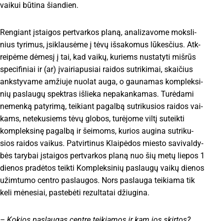
vai­kui bū­ti­na šian­dien.
Ren­giant įstai­gos per­tvar­kos pla­ną, ana­li­za­vo­me moks­li­
nius ty­ri­mus, įsi­klau­sė­me į tė­vų iš­sa­ko­mus lū­kes­čius. Atk­
rei­pė­me dė­me­sį į tai, kad vai­kų, ku­riems nu­sta­ty­ti miš­rūs
spe­ci­fi­niai ir (ar) įvai­ria­pu­siai rai­dos su­tri­ki­mai, skai­čius
anks­ty­va­me am­žiu­je nuo­lat au­ga, o gau­na­mas komp­lek­si­
nių pa­slau­gų spekt­ras iš­lie­ka ne­pa­kan­ka­mas. Tu­rė­da­mi
ne­men­ką pa­ty­ri­mą, tei­kiant pa­gal­bą su­tri­ku­sios rai­dos vai­
kams, ne­te­ku­siems tė­vų glo­bos, tu­rė­jo­me vil­tį su­teik­ti
komp­lek­si­nę pa­gal­bą ir šei­moms, ku­rios au­gi­na su­tri­ku­
sios rai­dos vai­kus. Pat­vir­ti­nus Klai­pė­dos mies­to sa­vi­val­dy­
bės ta­ry­bai įstai­gos per­tvar­kos pla­ną nuo šių me­tų lie­pos 1
die­nos pra­dė­tos teik­ti Komp­lek­si­nių pa­slau­gų vai­kų die­nos
užim­tu­mo cent­ro pa­slau­gos. Nors pa­slau­ga tei­kia­ma tik
ke­li mė­ne­siai, pa­ste­bė­ti re­zul­ta­tai džiu­gi­na.
– Ko­kios pa­slau­gas cent­re tei­kia­mos ir kam jos skir­tos?