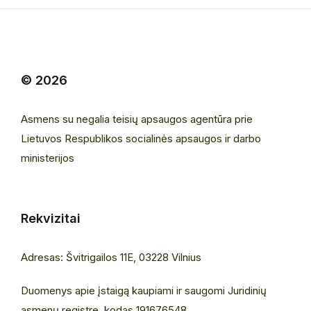
© 2026
Asmens su negalia teisių apsaugos agentūra prie
Lietuvos Respublikos socialinės apsaugos ir darbo
ministerijos
Rekvizitai
Adresas: Švitrigailos 11E, 03228 Vilnius
Duomenys apie įstaigą kaupiami ir saugomi Juridinių
asmenų registre, kodas 191676548