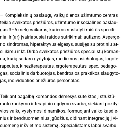
– Komp­lek­si­nių pa­slau­gų vai­kų die­nos užim­tu­mo cent­ras
tei­kia svei­ka­tos prie­žiū­ros, užim­tu­mo ir so­cia­li­nes pa­slau­
gas 3–6 me­tų vai­kams, ku­riems nu­sta­ty­ti miš­rūs spe­ci­fi­
niai ir (ar) įvai­ria­pu­siai rai­dos su­tri­ki­mai: au­tiz­mo, As­per­ge­
rio sind­ro­mas, hi­pe­rak­ty­vus el­ge­sys, su­si­jęs su pro­ti­niu at­
si­li­ki­mu ir kt. Dir­ba svei­ka­tos prie­žiū­ros spe­cia­lis­tų ko­man­
da, ku­rią su­da­ro gy­dy­to­jas, me­di­ci­nos psi­cho­lo­gas, lo­go­te­
ra­peu­tas, ki­ne­zi­te­ra­peu­tas, er­go­te­ra­peu­tas, spec. pe­da­go­
gas, so­cia­li­nis dar­buo­to­jas, bend­ro­sios pra­kti­kos slau­gy­to­
jas, in­di­vi­dua­lios prie­žiū­ros per­so­na­las.
Tei­kiant pa­gal­bą ko­man­dos dė­me­sys su­telk­tas į struk­tū­
ruo­to mo­ky­mo ir te­ra­pi­nio ug­dy­mo svar­bą, sie­kiant po­zi­ty­
vios vai­kų vys­ty­mo­si di­na­mi­kos, for­muo­jant vai­ko kas­die­
nius ir bend­ruo­me­ni­nius įgū­džius, di­di­nant in­teg­ra­ci­ją į vi­
suo­me­nę ir švie­ti­mo sis­te­mą. Spe­cia­lis­tams la­bai svar­bu