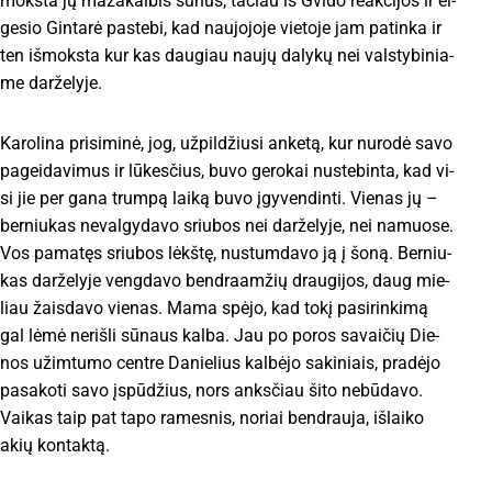
moks­ta jų ma­ža­kal­bis sū­nus, ta­čiau iš Gvi­do reak­ci­jos ir el­
ge­sio Gin­ta­rė pa­ste­bi, kad nau­jo­jo­je vie­to­je jam pa­tin­ka ir
ten iš­moks­ta kur kas dau­giau nau­jų da­ly­kų nei vals­ty­bi­nia­
me dar­že­ly­je.
Ka­ro­li­na pri­si­mi­nė, jog, už­pil­džiu­si an­ke­tą, kur nu­ro­dė sa­vo
pa­gei­da­vi­mus ir lū­kes­čius, bu­vo ge­ro­kai nu­ste­bin­ta, kad vi­
si jie per ga­na trum­pą lai­ką bu­vo įgy­ven­din­ti. Vie­nas jų –
ber­niu­kas ne­val­gy­da­vo sriu­bos nei dar­že­ly­je, nei na­muo­se.
Vos pa­ma­tęs sriu­bos lėkš­tę, nu­stum­da­vo ją į šo­ną. Ber­niu­
kas dar­že­ly­je veng­da­vo bend­raam­žių drau­gi­jos, daug mie­
liau žais­da­vo vie­nas. Ma­ma spė­jo, kad to­kį pa­si­rin­ki­mą
gal lė­mė ne­riš­li sū­naus kal­ba. Jau po po­ros sa­vai­čių Die­
nos užim­tu­mo cent­re Da­nie­lius kal­bė­jo sa­ki­niais, pra­dė­jo
pa­sa­ko­ti sa­vo įspū­džius, nors anks­čiau ši­to ne­bū­da­vo.
Vai­kas taip pat ta­po ra­mes­nis, no­riai bend­rau­ja, iš­lai­ko
akių kon­tak­tą.