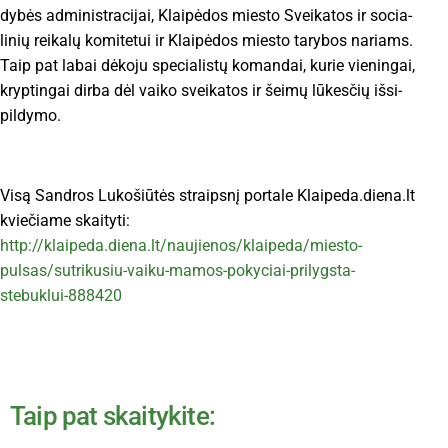
dy­bės ad­mi­nist­ra­ci­jai, Klai­pė­dos mies­to Svei­ka­tos ir so­cia­
li­nių rei­ka­lų ko­mi­te­tui ir Klai­pė­dos mies­to ta­ry­bos na­riams.
Taip pat la­bai dė­ko­ju spe­cia­lis­tų ko­man­dai, ku­rie vie­nin­gai,
kryp­tin­gai dir­ba dėl vai­ko svei­ka­tos ir šei­mų lū­kes­čių iš­si­
pil­dy­mo.
Visą Sandros Lukošiūtės straipsnį portale Klaipeda.diena.lt
kviečiame skaityti:
http://klaipeda.diena.lt/naujienos/klaipeda/miesto-
pulsas/sutrikusiu-vaiku-mamos-pokyciai-prilygsta-
stebuklui-888420
Taip pat skaitykite: