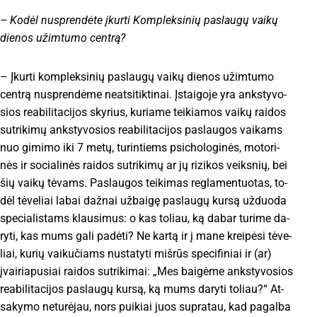
– Ko­dėl nu­spren­dė­te įkur­ti Komp­lek­si­nių pa­slau­gų vai­kų
die­nos užim­tu­mo cent­rą?
– Įkur­ti komp­lek­si­nių pa­slau­gų vai­kų die­nos užim­tu­mo
cent­rą nu­spren­dė­me neat­si­tik­ti­nai. Įs­tai­go­je yra anks­ty­vo­
sios rea­bi­li­ta­ci­jos sky­rius, ku­ria­me tei­kia­mos vai­kų rai­dos
su­tri­ki­mų anks­ty­vo­sios rea­bi­li­ta­ci­jos pa­slau­gos vai­kams
nuo gi­mi­mo iki 7 me­tų, tu­rin­tiems psi­cho­lo­gi­nės, mo­to­ri­
nės ir so­cia­li­nės rai­dos su­tri­ki­mų ar jų ri­zi­kos veiks­nių, bei
šių vai­kų tė­vams. Pas­lau­gos tei­ki­mas reg­la­men­tuo­tas, to­
dėl tė­ve­liai la­bai daž­nai už­bai­gę pa­slau­gų kur­są už­duo­da
spe­cia­lis­tams klau­si­mus: o kas to­liau, ką da­bar tu­ri­me da­
ry­ti, kas mums ga­li pa­dė­ti? Ne kar­tą ir į ma­ne krei­pė­si tė­ve­
liai, ku­rių vai­ku­čiams nu­sta­ty­ti miš­rūs spe­ci­fi­niai ir (ar)
įvai­ria­pu­siai rai­dos su­tri­ki­mai: „Mes bai­gė­me anks­ty­vo­sios
rea­bi­li­ta­ci­jos pa­slau­gų kur­są, ką mums da­ry­ti to­liau?“ At­
sa­ky­mo ne­tu­rė­jau, nors pui­kiai juos su­pra­tau, kad pa­gal­ba