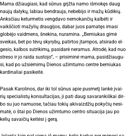
Ma­ma džiau­gia­si, kad sū­nus grįž­ta na­mo iš­mo­kęs daug
nau­jų da­ly­kų, la­biau bend­rau­ja, ne­be­bi­jo ir ma­žų kū­di­kių.
Anks­čiau ke­tur­me­tis veng­da­vo ne­mo­kan­čių kal­bė­ti ir
vaikš­čio­ti ma­žy­lių drau­gi­jos, da­bar juos pa­ma­tęs ima­si
glo­bė­jo vaid­mens, šne­ki­na, nu­ra­mi­na. „Ber­niu­kas gi­mė
svei­kas, bet po tė­vų sky­ry­bų, pa­tir­tos įtam­pos, at­si­ra­do el­
ge­sio, kal­bos su­tri­ki­mų, pa­si­da­rė ne­ra­mus. At­ro­dė, kad nuo
stre­so ir jo rai­da su­sto­jo“, – pri­si­mi­nė ma­ma, pa­si­džiau­gu­
si, kad po už­siė­mi­mų Die­nos užim­tu­mo cent­re ber­niu­kas
kar­di­na­liai pa­si­kei­tė.
Pa­sak Ka­ro­li­nos, dar iki tol sū­nus apie pus­me­tį lan­kė įvai­
rių spe­cia­lis­tų kon­sul­ta­ci­jas, ji pa­ti daug sa­va­ran­kiš­kai dir­
bo su juo na­muo­se, ta­čiau to­kių aki­vaiz­džių po­ky­čių ne­si­
ma­tė, o štai po Die­nos užim­tu­mo cent­ro si­tua­ci­ja jau po
ke­lių sa­vai­čių kei­tė­si į ge­rą.
Jo­lan­ta taip pat vie­na iš ma­mų, ke­lis kar­tus per mė­ne­sį sa­