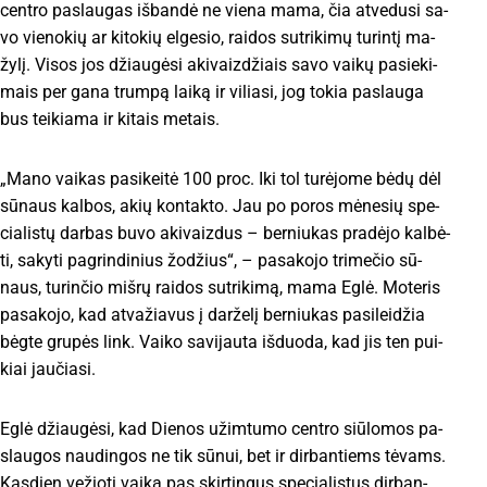
cent­ro pa­slau­gas iš­ban­dė ne vie­na ma­ma, čia at­ve­du­si sa­
vo vie­no­kių ar ki­to­kių el­ge­sio, rai­dos su­tri­ki­mų tu­rin­tį ma­
žy­lį. Vi­sos jos džiau­gė­si aki­vaiz­džiais sa­vo vai­kų pa­sie­ki­
mais per ga­na trum­pą lai­ką ir vi­lia­si, jog to­kia pa­slau­ga
bus tei­kia­ma ir ki­tais me­tais.
„Ma­no vai­kas pa­si­kei­tė 100 pro­c. Iki tol tu­rė­jo­me bė­dų dėl
sū­naus kal­bos, akių kon­tak­to. Jau po po­ros mė­ne­sių spe­
cia­lis­tų dar­bas bu­vo aki­vaiz­dus – ber­niu­kas pra­dė­jo kal­bė­
ti, sa­ky­ti pa­grin­di­nius žo­džius“, – pa­sa­ko­jo tri­me­čio sū­
naus, tu­rin­čio miš­rų rai­dos su­tri­ki­mą, ma­ma Eg­lė. Mo­te­ris
pa­sa­ko­jo, kad at­va­žia­vus į dar­že­lį ber­niu­kas pa­si­lei­džia
bėg­te gru­pės link. Vai­ko sa­vi­jau­ta iš­duo­da, kad jis ten pui­
kiai jau­čia­si.
Eg­lė džiau­gė­si, kad Die­nos užim­tu­mo cent­ro siū­lo­mos pa­
slau­gos nau­din­gos ne tik sū­nui, bet ir dir­ban­tiems tė­vams.
Kas­dien ve­žio­ti vai­ką pas skir­tin­gus spe­cia­lis­tus dir­ban­