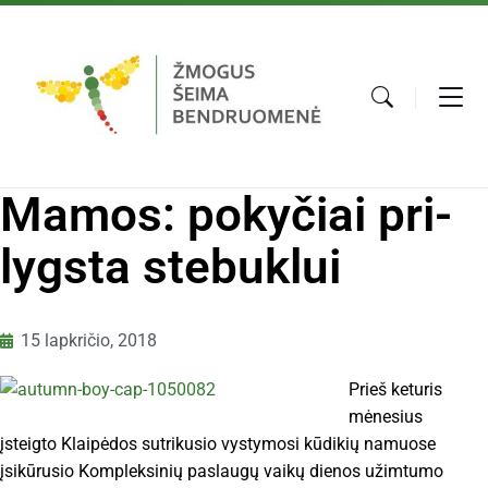
Ma­mos: po­ky­čiai pri­
lygs­ta ste­buk­lui
15 lapkričio, 2018
Prieš ke­tu­ris
mė­ne­sius
įsteigto Klai­pė­dos su­tri­ku­sio vys­ty­mo­si kū­di­kių na­muo­se
įsi­kū­ru­sio Komp­lek­si­nių pa­slau­gų vai­kų die­nos užim­tu­mo