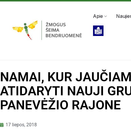
Darbo valandos: Pir - Pen, 8:00 - 17:00
+370 5 2
Apie
Naujie
NAMAI, KUR JAUČIAM
ATIDARYTI NAUJI GR
PANEVĖŽIO RAJONE
17 liepos, 2018