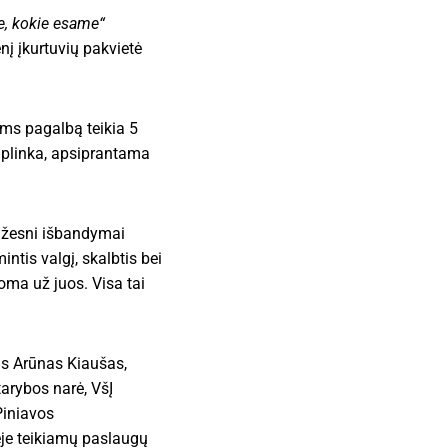
e, kokie esame“
į įkurtuvių pakvietė
ems pagalbą teikia 5
aplinka, apsiprantama
mažesni išbandymai
intis valgį, skalbtis bei
oma už juos. Visa tai
tas Arūnas Kiaušas,
arybos narė, VšĮ
Piniavos
ėje teikiamų paslaugų