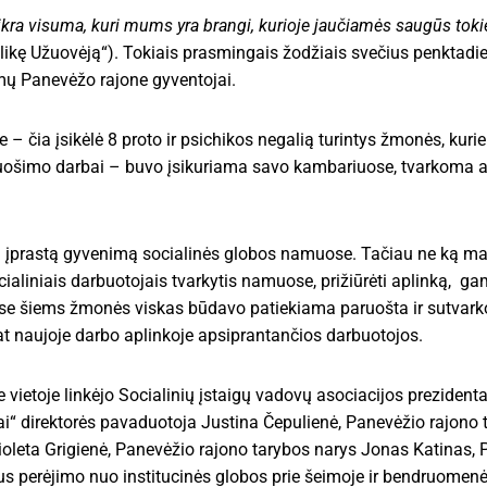
ikra visuma, kuri mums yra brangi, kurioje jaučiamės saugūs toki
ikę Užuovėją“). Tokiais prasmingais žodžiais svečius penktadien
ų Panevėžo rajone gyventojai.
– čia įsikėlė 8 proto ir psichikos negalią turintys žmonės, kuri
iruošimo darbai – buvo įsikuriama savo kambariuose, tvarkoma 
jau įprastą gyvenimą socialinės globos namuose. Tačiau ne ką 
ocialiniais darbuotojais tvarkytis namuose, prižiūrėti aplinką, gam
muose šiems žmonės viskas būdavo patiekiama paruošta ir sutvark
at naujoje darbo aplinkoje apsiprantančios darbuotojos.
e vietoje linkėjo Socialinių įstaigų vadovų asociacijos preziden
i“ direktorės pavaduotoja Justina Čepulienė, Panevėžio rajono t
oleta Grigienė, Panevėžio rajono tarybos narys Jonas Katinas, 
s perėjimo nuo institucinės globos prie šeimoje ir bendruomen