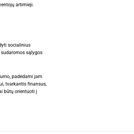
entojų artimieji.
yti socialinius
ė, sudaromos sąlygos
iškumo, padėdami jam
ui, tvarkantis finansus,
 būtų orientuoti į