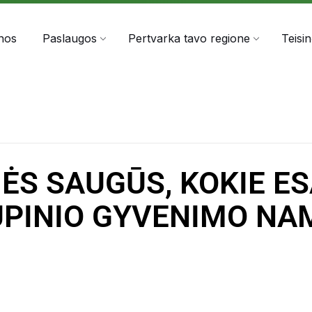
303060
info@anta.lt
nos
Paslaugos
Pertvarka tavo regione
Teisi
ĖS SAUGŪS, KOKIE E
UPINIO GYVENIMO NA