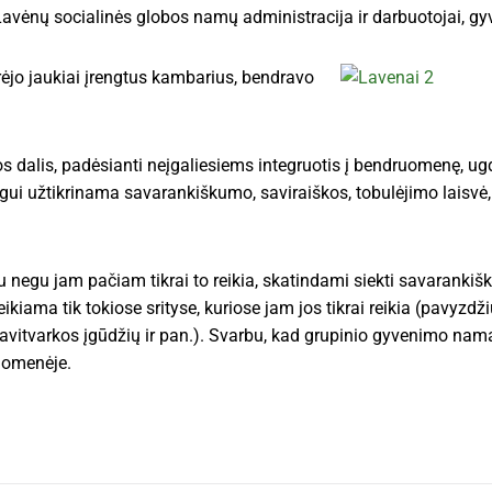
avėnų socialinės globos namų administracija ir darbuotojai, gyv
ūrėjo jaukiai įrengtus kambarius, bendravo
 dalis, padėsianti neįgaliesiems integruotis į bendruomenę, ugd
ogui užtikrinama savarankiškumo, saviraiškos, tobulėjimo laisv
u negu jam pačiam tikrai to reikia, skatindami siekti savarank
ikiama tik tokiose srityse, kuriose jam jos tikrai reikia (pavyzdži
vitvarkos įgūdžių ir pan.). Svarbu, kad grupinio gyvenimo namai
uomenėje.