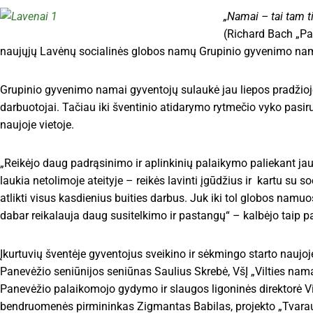
„Namai – tai tam t
(Richard Bach „Pal
naujųjų Lavėnų socialinės globos namų Grupinio gyvenimo nam
Grupinio gyvenimo namai gyventojų sulaukė jau liepos pradžioje 
darbuotojai. Tačiau iki šventinio atidarymo rytmečio vyko pas
naujoje vietoje.
„Reikėjo daug padrąsinimo ir aplinkinių palaikymo paliekant 
laukia netolimoje ateityje – reikės lavinti įgūdžius ir kartu su s
atlikti visus kasdienius buities darbus. Juk iki tol globos na
dabar reikalauja daug susitelkimo ir pastangų“ – kalbėjo taip p
Įkurtuvių šventėje gyventojus sveikino ir sėkmingo starto naujoj
Panevėžio seniūnijos seniūnas Saulius Skrebė, VšĮ „Vilties nama
Panevėžio palaikomojo gydymo ir slaugos ligoninės direktorė Vi
bendruomenės pirmininkas Zigmantas Babilas, projekto „Tvarau