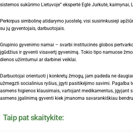
sistemos sukūrimo Lietuvoje“ ekspertė Eglė Jurkutė, kaimynai, L
Perkirpus simbolinę atidarymo juostelę, visi susirinkusieji apži
su jų gyventojais, darbuotojais.
Grupinio gyvenimo namai – svarbi institucinės globos pertvarkos
įgūdžius ir gyventi visavertį gyvenimą. Tokio tipo namuose žm
dienos užimtumui ar darbinei veiklai.
Darbuotojai orientuoti į konkretų žmogų, jam padeda ne daugia
užmegzti socialinius ryšius, įgyti pasitikėjimo savimi. Pagalba te
asmens higienos klausimais, vartojant medikamentus, įgyjant sa
asmens įgalinimą gyventi kiek įmanoma savarankiškiau bendr
Taip pat skaitykite: