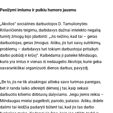
Pasižymi imlumu ir puikiu humoro jausmu
„Akvilos“ socialinės darbuotojos D. Tamulionytės-
Krilavičienės teigimu, darbdavys dažnai intelekto negalią
turintį žmogų bijo įdarbinti: „Jis nežino, kad tai – geras
darbuotojas, geras žmogus. Aišku, jis turi savų sutrikimų,
problemų – darbdavys turi tokiam darbuotojui pritaikyti
darbo pobūdį ir krūvį“. Kalbėdama ji pateikė Mindaugo,
kuris yra imlus ir vienas iš nedaugelio Akviloje, kurie geba
savarankiškai organizuoti dienos darbus, pavyzdį.
„Be to, jis ne tik atsakingai atlieka savo turimas pareigas,
bet ir randa laiko atkreipti dėmesį į tai, kaip sekasi
darbuotis kitiems dirbtuvių dalyviams. Jeigu jiems reikia –
Mindaugas mielai pagelbsti, parodo, pataiso. Aišku, didele
dalimi tai leidžia padaryti būtent tai, kad jis tas darbo