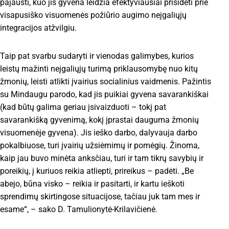
pajausti, kuo jis gyvena leidžia efektyviausiai prisidėti prie
visapusiško visuomenės požiūrio augimo neįgaliųjų
integracijos atžvilgiu.
Taip pat svarbu sudaryti ir vienodas galimybes, kurios
leistų mažinti neįgaliųjų turimą priklausomybę nuo kitų
žmonių, leisti atlikti įvairius socialinius vaidmenis. Pažintis
su Mindaugu parodo, kad jis puikiai gyvena savarankiškai
(kad būtų galima geriau įsivaizduoti – tokį pat
savarankišką gyvenimą, kokį įprastai dauguma žmonių
visuomenėje gyvena). Jis ieško darbo, dalyvauja darbo
pokalbiuose, turi įvairių užsiėmimų ir pomėgių. Žinoma,
kaip jau buvo minėta anksčiau, turi ir tam tikrų savybių ir
poreikių, į kuriuos reikia atliepti, prireikus – padėti. „Be
abejo, būna visko – reikia ir pasitarti, ir kartu ieškoti
sprendimų skirtingose situacijose, tačiau juk tam mes ir
esame“, – sako D. Tamulionytė-Krilavičienė.