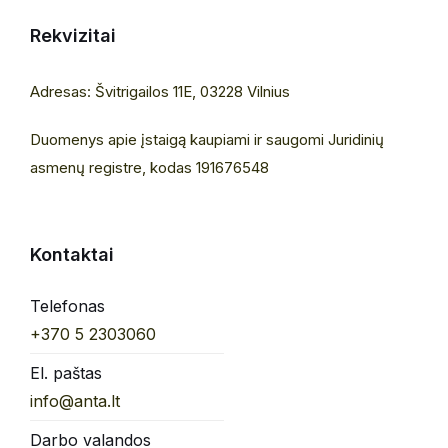
Rekvizitai
Adresas: Švitrigailos 11E, 03228 Vilnius
Duomenys apie įstaigą kaupiami ir saugomi Juridinių
asmenų registre, kodas 191676548
Kontaktai
Telefonas
+370 5 2303060
El. paštas
info@anta.lt
Darbo valandos