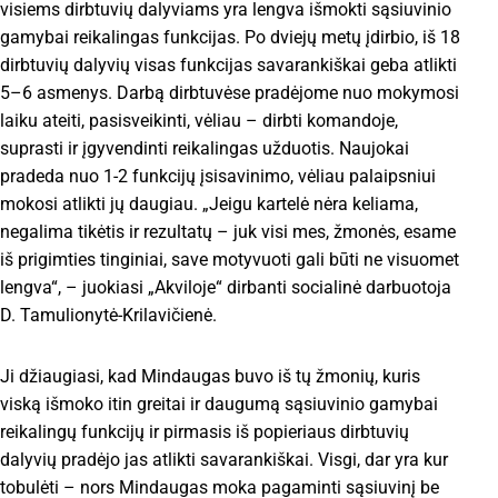
visiems dirbtuvių dalyviams yra lengva išmokti sąsiuvinio
gamybai reikalingas funkcijas. Po dviejų metų įdirbio, iš 18
dirbtuvių dalyvių visas funkcijas savarankiškai geba atlikti
5–6 asmenys. Darbą dirbtuvėse pradėjome nuo mokymosi
laiku ateiti, pasisveikinti, vėliau – dirbti komandoje,
suprasti ir įgyvendinti reikalingas užduotis. Naujokai
pradeda nuo 1-2 funkcijų įsisavinimo, vėliau palaipsniui
mokosi atlikti jų daugiau. „Jeigu kartelė nėra keliama,
negalima tikėtis ir rezultatų – juk visi mes, žmonės, esame
iš prigimties tinginiai, save motyvuoti gali būti ne visuomet
lengva“, – juokiasi „Akviloje“ dirbanti socialinė darbuotoja
D. Tamulionytė-Krilavičienė.
Ji džiaugiasi, kad Mindaugas buvo iš tų žmonių, kuris
viską išmoko itin greitai ir daugumą sąsiuvinio gamybai
reikalingų funkcijų ir pirmasis iš popieriaus dirbtuvių
dalyvių pradėjo jas atlikti savarankiškai. Visgi, dar yra kur
tobulėti – nors Mindaugas moka pagaminti sąsiuvinį be