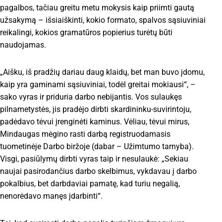
pagalbos, tačiau greitu metu mokysis kaip priimti gautą
užsakymą – išsiaiškinti, kokio formato, spalvos sąsiuviniai
reikalingi, kokios gramatūros popierius turėtų būti
naudojamas.
„Aišku, iš pradžių dariau daug klaidų, bet man buvo įdomu,
kaip yra gaminami sąsiuviniai, todėl greitai mokiausi“, –
sako vyras ir priduria darbo nebijantis. Vos sulaukęs
pilnametystės, jis pradėjo dirbti skardininku-suvirintoju,
padėdavo tėvui įrenginėti kaminus. Vėliau, tėvui mirus,
Mindaugas mėgino rasti darbą registruodamasis
tuometinėje Darbo biržoje (dabar – Užimtumo tarnyba).
Visgi, pasiūlymų dirbti vyras taip ir nesulaukė: „Sekiau
naujai pasirodančius darbo skelbimus, vykdavau į darbo
pokalbius, bet darbdaviai pamatę, kad turiu negalią,
nenorėdavo manęs įdarbinti“.