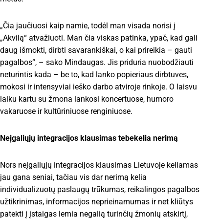
„Čia jaučiuosi kaip namie, todėl man visada norisi į
„Akvilą“ atvažiuoti. Man čia viskas patinka, ypač, kad gali
daug išmokti, dirbti savarankiškai, o kai prireikia – gauti
pagalbos“, – sako Mindaugas. Jis priduria nuobodžiauti
neturintis kada – be to, kad lanko popieriaus dirbtuves,
mokosi ir intensyviai ieško darbo atviroje rinkoje. O laisvu
laiku kartu su žmona lankosi koncertuose, humoro
vakaruose ir kultūriniuose renginiuose.
Neįgaliųjų integracijos klausimas tebekelia nerimą
Nors neįgaliųjų integracijos klausimas Lietuvoje keliamas
jau gana seniai, tačiau vis dar nerimą kelia
individualizuotų paslaugų trūkumas, reikalingos pagalbos
užtikrinimas, informacijos neprieinamumas ir net kliūtys
patekti į įstaigas lemia negalią turinčių žmonių atskirtį,