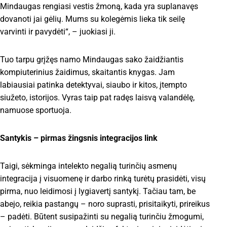
Mindaugas rengiasi vestis žmoną, kada yra suplanavęs
dovanoti jai gėlių. Mums su kolegėmis lieka tik seilę
varvinti ir pavydėti“, – juokiasi ji.
Tuo tarpu grįžęs namo Mindaugas sako žaidžiantis
kompiuterinius žaidimus, skaitantis knygas. Jam
labiausiai patinka detektyvai, siaubo ir kitos, įtempto
siužeto, istorijos. Vyras taip pat radęs laisvą valandėlę,
namuose sportuoja.
Santykis – pirmas žingsnis integracijos link
Taigi, sėkminga intelekto negalią turinčių asmenų
integracija į visuomenę ir darbo rinką turėtų prasidėti, visų
pirma, nuo leidimosi į lygiavertį santykį. Tačiau tam, be
abejo, reikia pastangų – noro suprasti, prisitaikyti, prireikus
– padėti. Būtent susipažinti su negalią turinčiu žmogumi,