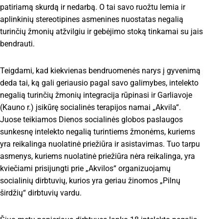
patiriamą skurdą ir nedarbą. O tai savo ruožtu lemia ir
aplinkinių stereotipines asmenines nuostatas negalią
turinčių žmonių atžvilgiu ir gebėjimo stoką tinkamai su jais
bendrauti.
Teigdami, kad kiekvienas bendruomenės narys į gyvenimą
deda tai, ką gali geriausio pagal savo galimybes, intelekto
negalią turinčių žmonių integracija rūpinasi ir Garliavoje
(Kauno r.) įsikūrę socialinės terapijos namai „Akvila“.
Juose teikiamos Dienos socialinės globos paslaugos
sunkesnę intelekto negalią turintiems žmonėms, kuriems
yra reikalinga nuolatinė priežiūra ir asistavimas. Tuo tarpu
asmenys, kuriems nuolatinė priežiūra nėra reikalinga, yra
kviečiami prisijungti prie „Akvilos“ organizuojamų
socialinių dirbtuvių, kurios yra geriau žinomos „Pilnų
širdžių“ dirbtuvių vardu.