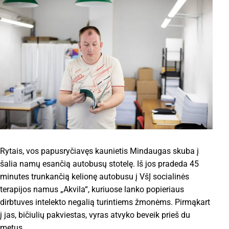
Rytais, vos papusryčiavęs kaunietis Mindaugas skuba į
šalia namų esančią autobusų stotelę. Iš jos pradeda 45
minutes trunkančią kelionę autobusu į VšĮ socialinės
terapijos namus „Akvila“, kuriuose lanko popieriaus
dirbtuves intelekto negalią turintiems žmonėms. Pirmąkart
į jas, bičiulių pakviestas, vyras atvyko beveik prieš du
metus.