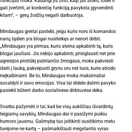
funkcijas moka. Kadangi jis žino, kaip jas atlikti, todėl ir
gali įvertinti, ar konkrečią funkciją pavyksta įgyvendinti
kitam“, – gerų žodžių negaili darbuotoja.
Mindaugas greitai pastebi, jeigu kuris nors iš komandos
narių tądien yra blogai nusiteikęs ar nenori dirbti.
„Mindaugas yra pirmas, kuris ateina apkabinti tą, kuris
blogai jaučiasi. Jis nebijo apkabinti, prisiglausti net prie
agresijos protrūkį patiriančio žmogaus, moka pakviesti
išeiti į lauką, pakvėpuoti grynu oru net tuos, kurie atrodo
neįkalbinami. Be to, Mindaugas moka maksimaliai
suvaldyti ir savo emocijas. Visa tai didele dalimi pavyko
pasiekti būtent darbo socialinėse dirbtuvėse dėka.
Svarbu pažymėti ir tai, kad be visų aukščiau išvardintų
teigiamų savybių, Mindaugas dar ir pasižymi puikiu
humoro jausmu. Galimybę tuo įsitikinti susitikimo metu
turėjome ne kartą – pašmaikštauti mėgstantis vyras