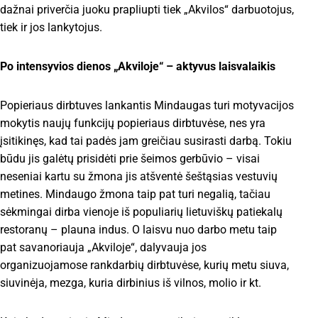
dažnai priverčia juoku prapliupti tiek „Akvilos“ darbuotojus,
tiek ir jos lankytojus.
Po intensyvios dienos „Akviloje“ – aktyvus laisvalaikis
Popieriaus dirbtuves lankantis Mindaugas turi motyvacijos
mokytis naujų funkcijų popieriaus dirbtuvėse, nes yra
įsitikinęs, kad tai padės jam greičiau susirasti darbą. Tokiu
būdu jis galėtų prisidėti prie šeimos gerbūvio – visai
neseniai kartu su žmona jis atšventė šeštąsias vestuvių
metines. Mindaugo žmona taip pat turi negalią, tačiau
sėkmingai dirba vienoje iš populiarių lietuviškų patiekalų
restoranų – plauna indus. O laisvu nuo darbo metu taip
pat savanoriauja „Akviloje“, dalyvauja jos
organizuojamose rankdarbių dirbtuvėse, kurių metu siuva,
siuvinėja, mezga, kuria dirbinius iš vilnos, molio ir kt.