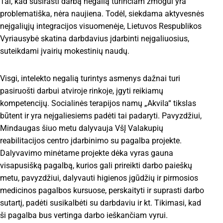
Tai, kad susirasti darbą negalią turinčiam žmogui yra
problematiška, nėra naujiena. Todėl, siekdama aktyvesnės
neįgaliųjų integracijos visuomenėje, Lietuvos Respublikos
Vyriausybė skatina darbdavius įdarbinti neįgaliuosius,
suteikdami įvairių mokestinių naudų.
Visgi, intelekto negalią turintys asmenys dažnai turi
pasiruošti darbui atviroje rinkoje, įgyti reikiamų
kompetencijų. Socialinės terapijos namų „Akvila“ tikslas
būtent ir yra neįgaliesiems padėti tai padaryti. Pavyzdžiui,
Mindaugas šiuo metu dalyvauja VšĮ Valakupių
reabilitacijos centro įdarbinimo su pagalba projekte.
Dalyvavimo minėtame projekte dėka vyras gauna
visapusišką pagalbą, kurios gali prireikti darbo paieškų
metu, pavyzdžiui, dalyvauti higienos įgūdžių ir pirmosios
medicinos pagalbos kursuose, perskaityti ir suprasti darbo
sutartį, padėti susikalbėti su darbdaviu ir kt. Tikimasi, kad
ši pagalba bus vertinga darbo ieškančiam vyrui.