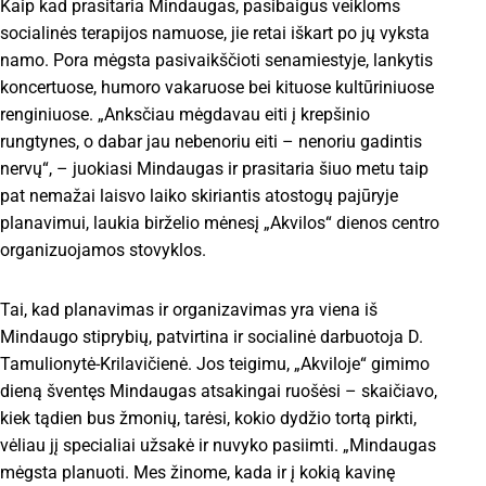
Kaip kad prasitaria Mindaugas, pasibaigus veikloms
socialinės terapijos namuose, jie retai iškart po jų vyksta
namo. Pora mėgsta pasivaikščioti senamiestyje, lankytis
koncertuose, humoro vakaruose bei kituose kultūriniuose
renginiuose. „Anksčiau mėgdavau eiti į krepšinio
rungtynes, o dabar jau nebenoriu eiti – nenoriu gadintis
nervų“, – juokiasi Mindaugas ir prasitaria šiuo metu taip
pat nemažai laisvo laiko skiriantis atostogų pajūryje
planavimui, laukia birželio mėnesį „Akvilos“ dienos centro
organizuojamos stovyklos.
Tai, kad planavimas ir organizavimas yra viena iš
Mindaugo stiprybių, patvirtina ir socialinė darbuotoja D.
Tamulionytė-Krilavičienė. Jos teigimu, „Akviloje“ gimimo
dieną šventęs Mindaugas atsakingai ruošėsi – skaičiavo,
kiek tądien bus žmonių, tarėsi, kokio dydžio tortą pirkti,
vėliau jį specialiai užsakė ir nuvyko pasiimti. „Mindaugas
mėgsta planuoti. Mes žinome, kada ir į kokią kavinę