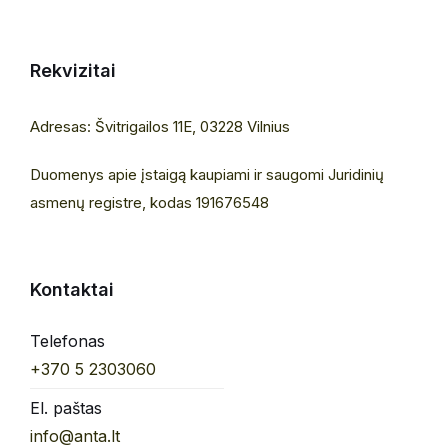
Rekvizitai
Adresas: Švitrigailos 11E, 03228 Vilnius
Duomenys apie įstaigą kaupiami ir saugomi Juridinių
asmenų registre, kodas 191676548
Kontaktai
Telefonas
+370 5 2303060
El. paštas
info@anta.lt