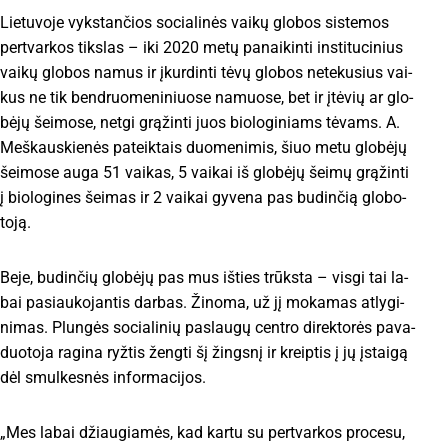
Lie­tu­vo­je vyks­tan­čios so­cia­li­nės vai­kų glo­bos sis­te­mos
per­tvar­kos tiks­las – iki 2020 me­tų pa­nai­kin­ti ins­ti­tu­ci­nius
vai­kų glo­bos na­mus ir įkur­din­ti tė­vų glo­bos ne­te­ku­sius vai­
kus ne tik ben­druo­me­ni­niuo­se na­muo­se, bet ir įtė­vių ar glo­
bė­jų šei­mo­se, net­gi grą­žin­ti juos bio­lo­gi­niams tė­vams. A.
Meš­kaus­kie­nės pa­teik­tais duo­me­ni­mis, šiuo me­tu glo­bė­jų
šei­mo­se au­ga 51 vai­kas, 5 vai­kai iš glo­bė­jų šei­mų grą­žin­ti
į bio­lo­gi­nes šei­mas ir 2 vai­kai gy­ve­na pas bu­din­čią glo­bo­
to­ją.
Be­je, bu­din­čių glo­bė­jų pas mus iš­ties trūks­ta – vis­gi tai la­
bai pa­si­au­ko­jan­tis dar­bas. Ži­no­ma, už jį mo­ka­mas at­ly­gi­
ni­mas. Plun­gės so­cia­li­nių pa­slau­gų cen­tro di­rek­to­rės pa­va­
duo­to­ja ra­gi­na ryž­tis ženg­ti šį žings­nį ir kreip­tis į jų įstai­gą
dėl smul­kes­nės in­for­ma­ci­jos.
„Mes la­bai džiau­gia­mės, kad kar­tu su per­tvar­kos pro­ce­su,