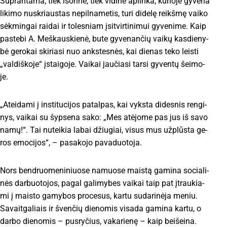
Su­pran­ta­ma, tiek iš­ori­nė, tiek vi­di­nė ap­lin­ka, ku­rio­je gy­ve­na
li­ki­mo nu­skriaus­tas ne­pil­na­me­tis, tu­ri di­de­lę reikš­mę vai­ko
sėk­min­gai rai­dai ir to­les­niam įsi­tvir­ti­ni­mui gy­ve­ni­me. Kaip
pa­ste­bi A. Meš­kaus­kie­nė, bu­te gy­ve­nan­čių vai­kų kas­die­ny­
bė ge­ro­kai ski­ria­si nuo anks­tes­nės, kai die­nas te­ko leis­ti
„val­diš­ko­je“ įstai­go­je. Vai­kai jau­čia­si tar­si gy­ven­tų šei­mo­
je.
„At­ei­da­mi į ins­ti­tu­ci­jos pa­tal­pas, kai vyks­ta di­des­nis ren­gi­
nys, vai­kai su šyp­se­na sa­ko: „Mes at­ėjo­me pas jus iš sa­vo
na­mų!“. Tai nu­tei­kia la­bai džiu­giai, vi­sus mus už­plūs­ta ge­
ros emo­ci­jos“, – pa­sa­ko­jo pa­va­duo­to­ja.
Nors ben­druo­me­ni­niuo­se na­muo­se mais­tą ga­mi­na so­cia­li­
nės dar­buo­to­jos, pa­gal ga­li­my­bes vai­kai taip pat įtrau­kia­
mi į mais­to ga­my­bos pro­ce­sus, kar­tu su­da­ri­nė­ja me­niu.
Sa­vait­ga­liais ir šven­čių die­no­mis vi­sa­da ga­mi­na kar­tu, o
dar­bo die­no­mis – pus­ry­čius, va­ka­rie­nę – kaip bei­šei­na.