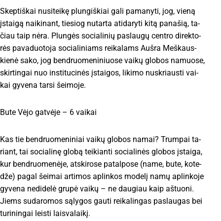
Skep­tiš­kai nu­si­tei­kę plun­giš­kiai ga­li pa­ma­ny­ti, jog, vie­ną
įstai­gą nai­ki­nant, tie­siog nu­tar­ta ati­da­ry­ti ki­tą pa­na­šią, ta­
čiau taip nė­ra. Plun­gės so­cia­li­nių pa­slau­gų cen­tro di­rek­to­
rės pa­va­duo­to­ja so­cia­li­niams rei­ka­lams Auš­ra Meš­kaus­
kie­nė sa­ko, jog ben­druo­me­ni­niuo­se vai­kų glo­bos na­muo­se,
skir­tin­gai nuo ins­ti­tu­ci­nės įstai­gos, li­ki­mo nu­skriaus­ti vai­
kai gy­ve­na tar­si šei­mo­je.
Bu­te Vė­jo gat­vė­je – 6 vai­kai
Kas tie ben­druo­me­ni­niai vai­kų glo­bos na­mai? Trum­pai ta­
riant, tai so­cia­li­nę glo­bą tei­kian­ti so­cia­li­nės glo­bos įstai­ga,
kur ben­druo­me­nė­je, at­ski­ro­se pa­tal­po­se (na­me, bu­te, ko­te­
dže) pa­gal šei­mai ar­ti­mos ap­lin­kos mo­de­lį na­mų ap­lin­ko­je
gy­ve­na ne­di­de­lė gru­pė vai­kų – ne dau­giau kaip aš­tuo­ni.
Jiems su­da­ro­mos są­ly­gos gau­ti rei­ka­lin­gas pa­slau­gas bei
tu­ri­nin­gai leis­ti lais­va­lai­kį.