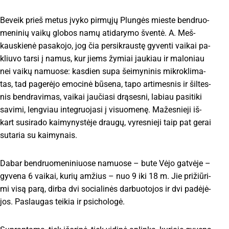
Be­veik prieš me­tus įvy­ko pir­mų­jų Plun­gės mies­te ben­druo­
me­ni­nių vai­kų glo­bos na­mų ati­da­ry­mo šven­tė. A. Meš­
kaus­kie­nė pa­sa­ko­jo, jog čia per­si­kraus­tę gy­ven­ti vai­kai pa­
kliu­vo tar­si į na­mus, kur jiems žy­miai jau­kiau ir ma­lo­niau
nei vai­kų na­muo­se: kas­dien su­pa šei­my­ni­nis mik­ro­kli­ma­
tas, tad pa­ge­rė­jo emo­ci­nė bū­se­na, ta­po ar­ti­mes­nis ir šil­tes­
nis ben­dra­vi­mas, vai­kai jau­čia­si drą­ses­ni, la­biau pa­si­ti­ki
sa­vi­mi, leng­viau in­teg­ruo­ja­si į vi­suo­me­nę. Ma­žes­nie­ji iš­
kart su­si­ra­do kai­my­nys­tė­je drau­gų, vy­res­nie­ji taip pat ge­rai
su­ta­ria su kai­my­nais.
Da­bar ben­druo­me­ni­niuo­se na­muo­se – bu­te Vė­jo gat­vė­je –
gy­ve­na 6 vai­kai, ku­rių am­žius – nuo 9 iki 18 m. Jie pri­žiū­ri­
mi vi­są pa­rą, dir­ba dvi so­cia­li­nės dar­buo­to­jos ir dvi pa­dė­jė­
jos. Pa­slau­gas tei­kia ir psi­cho­lo­gė.