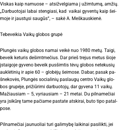
Vis­kas kaip na­muo­se – at­si­žvel­gia­ma į už­im­tu­mą, am­žių.
„Dar­buo­to­jai la­bai sten­gia­si, kad vai­kai gy­ven­tų kaip šei­
mo­je ir jaus­tų­si sau­gūs“, – sa­kė A. Meš­kaus­kie­nė.
Te­be­vei­kia Vai­kų glo­bos gru­pė
Plun­gės vai­kų glo­bos na­mai vei­kė nuo 1980 me­tų. Tai­gi,
be­veik ke­tu­ris de­šimt­me­čius. Dar prieš tre­jus me­tus šio­je
įstai­go­je gy­ve­no be­veik pus­šim­tis tė­vų glo­bos ne­te­ku­sių
auk­lė­ti­nių ir apie 60 – glo­bė­jų šei­mo­se. Da­bar, pa­sak pa­
šne­ko­vės, Plun­gės so­cia­li­nių pa­slau­gų cen­tro Vai­kų glo­
bos gru­pė­je, pri­žiū­ri­mi dar­buo­to­jų, dar gy­ve­na 11 vai­kų.
Ma­žiau­siam – 5, vy­riau­siam – 21 me­tai. Du pil­na­me­čiai
yra įsi­kū­rę ta­me pa­čia­me pa­sta­te at­ski­rai, bu­to ti­po pa­tal­
po­se.
Pil­na­me­čiai jau­nuo­liai tu­ri ga­li­my­bę lai­ki­nai pa­si­lik­ti, jei