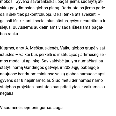
mo­ko­si. Gy­ve­na sa­va­ran­kiš­kai, pa­gal jiems su­da­ry­tą at­
ski­rą pa­ly­di­mo­sios glo­bos pla­ną. Dar­buo­to­jos jiems pa­de­
da ir šiek tiek pa­kon­tro­liuo­ja. O kai ten­ka at­si­svei­kin­ti –
gelbs­ti iš­si­ke­liant į so­cia­li­nius būs­tus, ry­šys ne­nu­trūks­ta ir
iš­ėjus. Bu­vu­siems auk­lė­ti­niams vi­sa­da iš­tie­sia­ma pa­gal­
bos ran­ka.
Ki­tą­met, anot A. Meš­kaus­kie­nės, Vai­kų glo­bos gru­pė vi­sai
iš­tuš­tės – vai­kai bus per­kel­ti iš ins­ti­tu­ci­jos į ar­ti­mes­nę šei­
mos mo­de­liui ap­lin­ką: Sa­vi­val­dy­bė jau yra nu­ma­čiu­si pa­
sta­ty­ti na­mą Gan­din­gos gat­vė­je, ir 2020-ųjų pa­bai­go­je
nau­juo­se ben­druo­me­ni­niuo­se vai­kų glo­bos na­muo­se ap­si­
gy­vens dar 8 ne­pil­na­me­čiai. Šiuo me­tu de­ri­na­mas na­mo
sta­ty­bos pro­jek­tas, pa­sta­tas bus pri­tai­ky­tas ir vai­kams su
ne­ga­lia.
Vi­suo­me­nės są­mo­nin­gu­mas au­ga