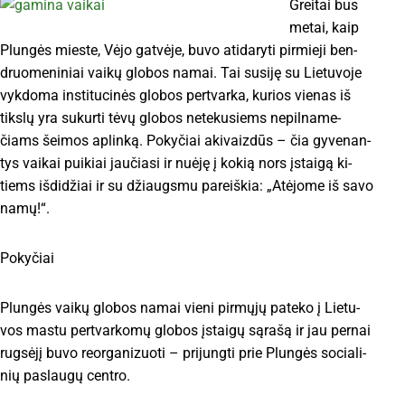
Grei­tai bus
me­tai, kaip
Plun­gės mies­te, Vė­jo gat­vė­je, bu­vo ati­da­ry­ti pir­mie­ji ben­
druo­me­ni­niai vai­kų glo­bos na­mai. Tai su­si­ję su Lie­tu­vo­je
vyk­do­ma ins­ti­tu­ci­nės glo­bos per­tvar­ka, ku­rios vie­nas iš
tiks­lų yra su­kur­ti tė­vų glo­bos ne­te­ku­siems ne­pil­na­me­
čiams šei­mos ap­lin­ką. Po­ky­čiai aki­vaiz­dūs – čia gy­ve­nan­
tys vai­kai pui­kiai jau­čia­si ir nu­ė­ję į ko­kią nors įstai­gą ki­
tiems iš­di­džiai ir su džiaugs­mu pa­reiš­kia: „At­ėjo­me iš sa­vo
na­mų!“.
Po­ky­čiai
Plun­gės vai­kų glo­bos na­mai vie­ni pir­mų­jų pa­te­ko į Lie­tu­
vos mas­tu per­tvar­ko­mų glo­bos įstai­gų są­ra­šą ir jau per­nai
rug­sė­jį bu­vo re­or­ga­ni­zuo­ti – pri­jung­ti prie Plun­gės so­cia­li­
nių pa­slau­gų cen­tro.