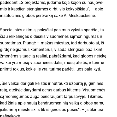
pa­de­dant ES pro­jek­tams, ju­da­me ko­ja ko­jon su nau­jo­vė­
mis ir kas­dien sten­gia­mės dirb­ti vis ko­ky­biš­kiau“, – apie
ins­ti­tu­ci­nės glo­bos per­tvar­ką sa­kė A. Meš­kaus­kie­nė.
Spe­cia­lis­tės aki­mis, po­ky­čiai pas mus vyks­ta spar­čiai, ta­
čiau rei­ka­lin­gas di­des­nis vi­suo­me­nės są­mo­nin­gu­mas ir
su­pra­ti­mas. Plun­gė – ma­žas mies­tas, tad dar­buo­to­jai, iš­
gir­dę nei­gia­mus ko­men­ta­rus, vi­sa­da sten­gia­si pa­aiš­kin­ti
žmo­nėms si­tu­a­ci­ją re­a­liai, pa­brėž­da­mi, kad glo­bos ne­te­kę
vai­kai yra mū­sų vi­suo­me­nės da­lis, mū­sų at­ei­tis, ir tu­ri­me
pri­im­ti to­kius, ko­kie jie yra, tu­ri­me pa­dė­ti, juos pa­lai­ky­ti.
„Šie vai­kai dar ga­li keis­tis ir nu­trauk­ti už­bur­tą jų gi­mi­nės
ra­tą, at­ei­ty­je da­ry­da­mi ge­rus dar­bus ki­tiems. Vi­suo­me­nės
są­mo­nin­gu­mas au­ga ben­drau­jant tar­pu­sa­vy­je. Ti­ki­mės,
kad ži­nia apie nau­jų ben­druo­me­ni­nių vai­kų glo­bos na­mų
įsi­kū­ri­mą mies­te sklis tik iš ge­ro­sios pu­sės“, – įsi­ti­ki­nu­si
pa­šne­ko­vė.