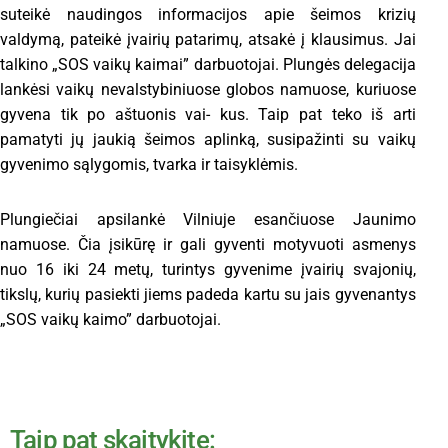
suteikė
naudingos
informacijos
apie
šeimos
krizių
valdymą,
pateikė
įvairių
patarimų,
atsakė
į
klausimus.
Jai
talkino
„SOS
vaikų
kaimai”
darbuotojai.
Plungės
delegacija
lankėsi
vaikų
nevalstybiniuose
globos
namuose,
kuriuose
gyvena
tik
po
aštuonis
vai-
kus.
Taip
pat
teko
iš
arti
pamatyti
jų
jaukią
šeimos
aplinką,
susipažinti
su
vaikų
gyvenimo
sąlygomis,
tvarka
ir
taisyklėmis.
Plungiečiai apsilankė Vilniuje esančiuose Jaunimo
namuose. Čia įsikūrę ir gali gyventi motyvuoti asmenys
nuo 16 iki 24 metų, turintys gyvenime įvairių svajonių,
tikslų, kurių pasiekti jiems padeda kartu su jais gyvenantys
„SOS vaikų kaimo” darbuotojai.
Taip pat skaitykite: