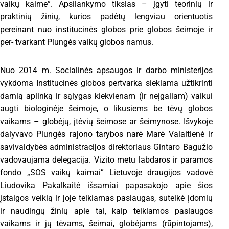
vaikų
kaime”.
Apsi
lankymo
tikslas
–
įgyti
teorinių
ir
praktinių
žinių,
kurios
padėtų
lengviau
orientuotis
pereinant
nuo
institucinės
globos
prie
globos
šeimoje
ir
per-
tvarkant
Plungės
vaikų
globos
namus.
Nuo
2014
m.
Socialinės
apsaugos
ir
darbo
ministerijos
vykdoma
Inst
itucinės
globos
pertvarka
siekiama
užtikrinti
darnią
aplinką
ir
sąlygas
kiekvienam
(ir
neįgaliam)
vaikui
augti
biologinėje
šeimoje,
o
likusiems
be
tėvų
globos
vaikams
–
globėjų,
įtėvių
šeimose
ar
šeimynose.
Išvykoje
dalyvavo
Plungės
rajono
tarybos
narė
Marė
Valaitienė
ir
savivaldybės
administracijos
direktoriaus
Gintaro
Bagužio
va
dovaujama
delegacija.
Vizito
metu
labdaros
ir
paramos
fondo „SOS
vaikų
kaimai”
Lietuvoje
draugijos
vadovė
Liudovika
Pakalkaitė
išsamiai
papa
sakojo
apie
šios
įstaigos
veiklą
ir
joje
teikiamas
paslaugas,
suteikė
įdomių
ir
naudingų
žinių
apie
tai,
kaip
teikiamos
paslaugos
vaikams
ir
jų
tėvams,
šeimai,
globėjams
(rūpintojams),