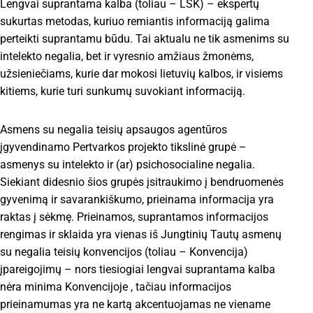
Lengvai suprantama kalba (toliau – LSK) – ekspertų
sukurtas metodas, kuriuo remiantis informaciją galima
perteikti suprantamu būdu. Tai aktualu ne tik asmenims su
intelekto negalia, bet ir vyresnio amžiaus žmonėms,
užsieniečiams, kurie dar mokosi lietuvių kalbos, ir visiems
kitiems, kurie turi sunkumų suvokiant informaciją.
Asmens su negalia teisių apsaugos agentūros
įgyvendinamo Pertvarkos projekto tikslinė grupė –
asmenys su intelekto ir (ar) psichosocialine negalia.
Siekiant didesnio šios grupės įsitraukimo į bendruomenės
gyvenimą ir savarankiškumo, prieinama informacija yra
raktas į sėkmę. Prieinamos, suprantamos informacijos
rengimas ir sklaida yra vienas iš Jungtinių Tautų asmenų
su negalia teisių konvencijos (toliau – Konvencija)
įpareigojimų – nors tiesiogiai lengvai suprantama kalba
nėra minima Konvencijoje , tačiau informacijos
prieinamumas yra ne kartą akcentuojamas ne viename