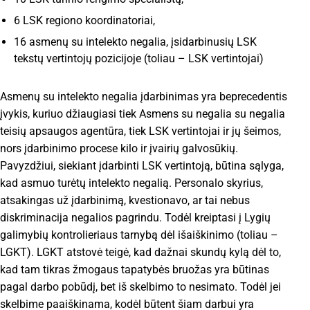
6 LSK regiono koordinatoriai,
16 asmenų su intelekto negalia, įsidarbinusių LSK
tekstų vertintojų pozicijoje (toliau – LSK vertintojai)
Asmenų su intelekto negalia įdarbinimas yra beprecedentis
įvykis, kuriuo džiaugiasi tiek Asmens su negalia su negalia
teisių apsaugos agentūra, tiek LSK vertintojai ir jų šeimos,
nors įdarbinimo procese kilo ir įvairių galvosūkių.
Pavyzdžiui, siekiant įdarbinti LSK vertintoją, būtina sąlyga,
kad asmuo turėtų intelekto negalią. Personalo skyrius,
atsakingas už įdarbinimą, kvestionavo, ar tai nebus
diskriminacija negalios pagrindu. Todėl kreiptasi į Lygių
galimybių kontrolieriaus tarnybą dėl išaiškinimo (toliau –
LGKT). LGKT atstovė teigė, kad dažnai skundų kylą dėl to,
kad tam tikras žmogaus tapatybės bruožas yra būtinas
pagal darbo pobūdį, bet iš skelbimo to nesimato. Todėl jei
skelbime paaiškinama, kodėl būtent šiam darbui yra