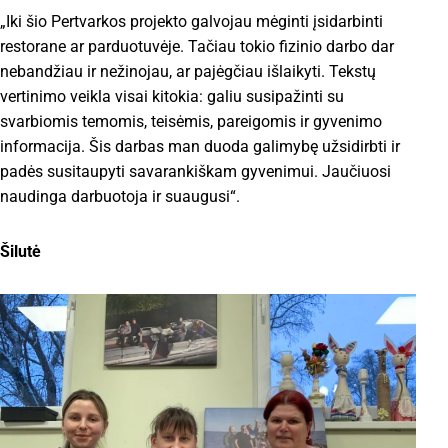
„Iki šio Pertvarkos projekto galvojau mėginti įsidarbinti
restorane ar parduotuvėje. Tačiau tokio fizinio darbo dar
nebandžiau ir nežinojau, ar pajėgčiau išlaikyti. Tekstų
vertinimo veikla visai kitokia: galiu susipažinti su
svarbiomis temomis, teisėmis, pareigomis ir gyvenimo
informacija. Šis darbas man duoda galimybę užsidirbti ir
padės susitaupyti savarankiškam gyvenimui. Jaučiuosi
naudinga darbuotoja ir suaugusi“.
Šilutė