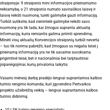
straipsnyje: 9 straipsnis mini informacijos prieinamumo
reikiamybę, o 21 straipsnis numato saviraiškos laisvę ir
laisvę reikšti nuomonę, turėti galimybė gauti informaciją.
Turbūt sutiksite, kad vienintelė galimybė reikšti savo
nuomonę yra tik tada, kai žmogus supranta aktualią
informaciją, kuria remiantis galima priimti sprendimą.
Minėti visų aktualių Konvencijos straipsnių turbūt neverta
– tuo tik norima pabrėžti, kad žmogaus su negalia teisė į
prieinamą informaciją yra ne tik savaime suvokiama
prigimtinė teisė, bet ir nacionaliniai bei tarptautiniai
įsipareigojimai, kurių privaloma laikytis.
Vasario mėnesį darbą pradėjo lengvai suprantamos kalbos
turinio rengimo komanda, kuri įgyvendins Pertvarkos
projekto užsibrėžtą veiklą – lengvai suprantamos kalbos
turinio didinimą:
10 LSK turinio rengimo specialistų,