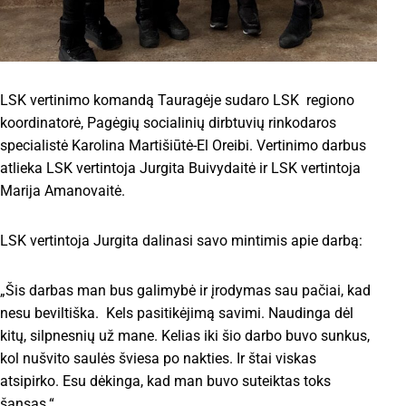
LSK vertinimo komandą Tauragėje sudaro LSK regiono
koordinatorė, Pagėgių socialinių dirbtuvių rinkodaros
specialistė Karolina Martišiūtė-El Oreibi. Vertinimo darbus
atlieka LSK vertintoja Jurgita Buivydaitė ir LSK vertintoja
Marija Amanovaitė.
LSK vertintoja Jurgita dalinasi savo mintimis apie darbą:
„Šis darbas man bus galimybė ir įrodymas sau pačiai, kad
nesu beviltiška. Kels pasitikėjimą savimi. Naudinga dėl
kitų, silpnesnių už mane. Kelias iki šio darbo buvo sunkus,
kol nušvito saulės šviesa po nakties. Ir štai viskas
atsipirko. Esu dėkinga, kad man buvo suteiktas toks
šansas.“