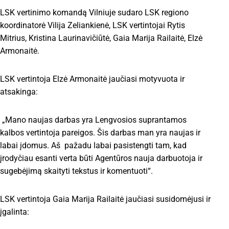
LSK vertinimo komandą Vilniuje sudaro LSK regiono
koordinatorė Vilija Zeliankienė, LSK vertintojai Rytis
Mitrius, Kristina Laurinavičiūtė, Gaia Marija Railaitė, Elzė
Armonaitė.
LSK vertintoja Elzė Armonaitė jaučiasi motyvuota ir
atsakinga:
„Mano naujas darbas yra Lengvosios suprantamos
kalbos vertintoja pareigos. Šis darbas man yra naujas ir
labai įdomus. Aš pažadu labai pasistengti tam, kad
įrodyčiau esanti verta būti Agentūros nauja darbuotoja ir
sugebėjimą skaityti tekstus ir komentuoti“.
LSK vertintoja Gaia Marija Railaitė jaučiasi susidomėjusi ir
įgalinta: