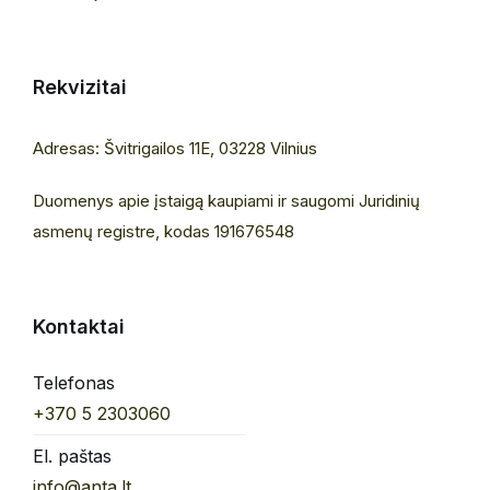
Rekvizitai
Adresas: Švitrigailos 11E, 03228 Vilnius
Duomenys apie įstaigą kaupiami ir saugomi Juridinių
asmenų registre, kodas 191676548
Kontaktai
Telefonas
+370 5 2303060
El. paštas
info@anta.lt