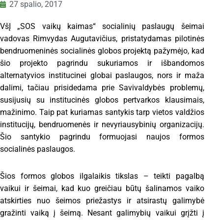
27 spalio, 2017
VšĮ „SOS vaikų kaimas“ socialinių paslaugų šeimai
vadovas Rimvydas Augutavičius, pristatydamas pilotinės
bendruomeninės socialinės globos projektą pažymėjo, kad
šio projekto pagrindu sukuriamos ir išbandomos
alternatyvios institucinei globai paslaugos, nors ir maža
dalimi, tačiau prisidedama prie Savivaldybės problemų,
susijusių su institucinės globos pertvarkos klausimais,
mažinimo. Taip pat kuriamas santykis tarp vietos valdžios
institucijų, bendruomenės ir nevyriausybinių organizacijų.
Šio santykio pagrindu formuojasi naujos formos
socialinės paslaugos.
Šios formos globos ilgalaikis tikslas – teikti pagalbą
vaikui ir šeimai, kad kuo greičiau būtų šalinamos vaiko
atskirties nuo šeimos priežastys ir atsirastų galimybė
gražinti vaiką į šeimą. Nesant galimybių vaikui grįžti į