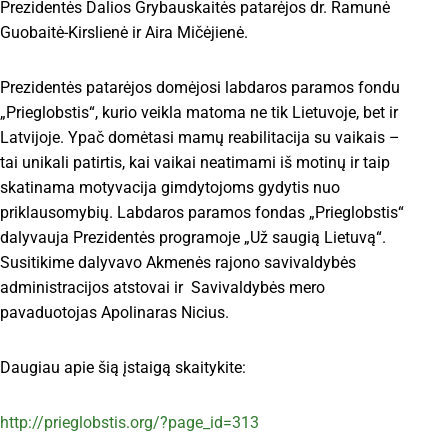
Prezidentės Dalios Grybauskaitės patarėjos dr. Ramunė
Guobaitė-Kirslienė ir Aira Mičėjienė.
Prezidentės patarėjos domėjosi labdaros paramos fondu
„Prieglobstis“, kurio veikla matoma ne tik Lietuvoje, bet ir
Latvijoje. Ypač domėtasi mamų reabilitacija su vaikais –
tai unikali patirtis, kai vaikai neatimami iš motinų ir taip
skatinama motyvacija gimdytojoms gydytis nuo
priklausomybių. Labdaros paramos fondas „Prieglobstis“
dalyvauja Prezidentės programoje „Už saugią Lietuvą“.
Susitikime dalyvavo Akmenės rajono savivaldybės
administracijos atstovai ir Savivaldybės mero
pavaduotojas Apolinaras Nicius.
Daugiau apie šią įstaigą skaitykite:
http://prieglobstis.org/?page_id=313