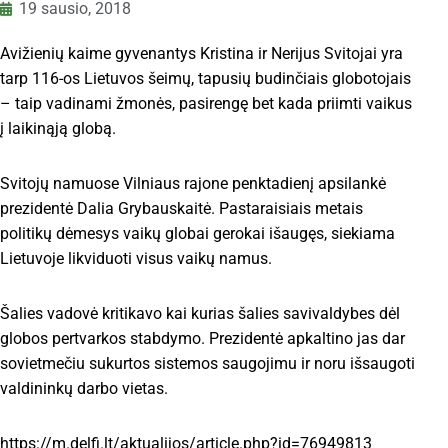
19 sausio, 2018
Avižienių kaime gyvenantys Kristina ir Nerijus Svitojai yra
tarp 116-os Lietuvos šeimų, tapusių budinčiais globotojais
– taip vadinami žmonės, pasirengę bet kada priimti vaikus
į laikinąją globą.
Svitojų namuose Vilniaus rajone penktadienį apsilankė
prezidentė Dalia Grybauskaitė. Pastaraisiais metais
politikų dėmesys vaikų globai gerokai išaugęs, siekiama
Lietuvoje likviduoti visus vaikų namus.
Šalies vadovė kritikavo kai kurias šalies savivaldybes dėl
globos pertvarkos stabdymo. Prezidentė apkaltino jas dar
sovietmečiu sukurtos sistemos saugojimu ir noru išsaugoti
valdininkų darbo vietas.
https://m.delfi.lt/aktualijos/article.php?id=76949813