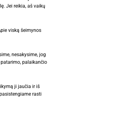
lę. Jei reikia, aš vaikų
Apie viską šeimynos
ėpsime, nesakysime, jog
a patarimo, palaikančio
ymą ji jaučia ir iš
pasistengiame rasti