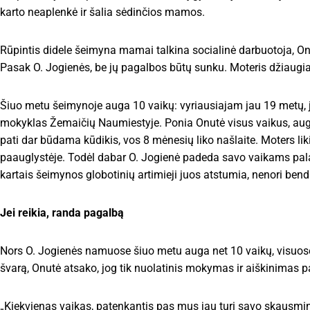
karto neaplenkė ir šalia sėdinčios mamos.
Rūpintis didele šeimyna mamai talkina socialinė darbuotoja, On
Pasak O. Jogienės, be jų pagalbos būtų sunku. Moteris džiaugia
Šiuo metu šeimynoje auga 10 vaikų: vyriausiajam jau 19 metų, ji
mokyklas Žemaičių Naumiestyje. Ponia Onutė visus vaikus, auga
pati dar būdama kūdikis, vos 8 mėnesių liko našlaite. Moters li
paauglystėje. Todėl dabar O. Jogienė padeda savo vaikams palai
kartais šeimynos globotinių artimieji juos atstumia, nenori bendra
Jei reikia, randa pagalbą
Nors O. Jogienės namuose šiuo metu auga net 10 vaikų, visuose 
švarą, Onutė atsako, jog tik nuolatinis mokymas ir aiškinimas pa
„Kiekvienas vaikas, patenkantis pas mus jau turi savo skausmingą