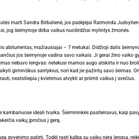
utės marti Sandra Birbalienė, jos padėjėjai Raimonda Judvytien
si, jog šeimynoje dirba vaikus nuoširdžiai mylintys žmonės.
s abiturientas, mažiausiajai – 7 metukai. Didžioji dalis šeimyn
nčius jos šeimynoje vadina savo vaikais. Ji gerai žino vaiko g
kimas nebuvo lengvas: netekusi mamos augo atskirta ir nuo broli
kyti giminiškus santykius, nori kad jie pažintų savo šeimas. On
uti, neatsiliepia į kvietimus atvykti ar priimti vaikus į svečius.
kambariuose ideali tvarka. Šeimininkės pasiteiravus, kaip pavyk
keičia vaikų įpročius į gerą.
 gyvenimo patirtį. Todėl rasti kalbą su vaiku nėra lengva, reiki