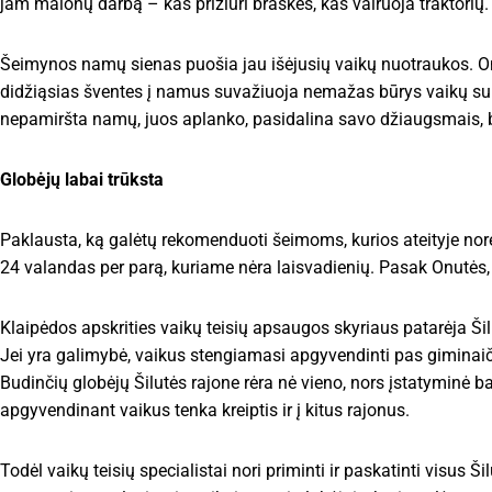
jam malonų darbą – kas prižiūri braškes, kas vairuoja traktorių.
Šeimynos namų sienas puošia jau išėjusių vaikų nuotraukos. Onut
didžiąsias šventes į namus suvažiuoja nemažas būrys vaikų su š
nepamiršta namų, juos aplanko, pasidalina savo džiaugsmais, bė
Globėjų labai trūksta
Paklausta, ką galėtų rekomenduoti šeimoms, kurios ateityje norėt
24 valandas per parą, kuriame nėra laisvadienių. Pasak Onutės, 
Klaipėdos apskrities vaikų teisių apsaugos skyriaus patarėja Ši
Jei yra galimybė, vaikus stengiamasi apgyvendinti pas giminaič
Budinčių globėjų Šilutės rajone rėra nė vieno, nors įstatyminė b
apgyvendinant vaikus tenka kreiptis ir į kitus rajonus.
Todėl vaikų teisių specialistai nori priminti ir paskatinti visus