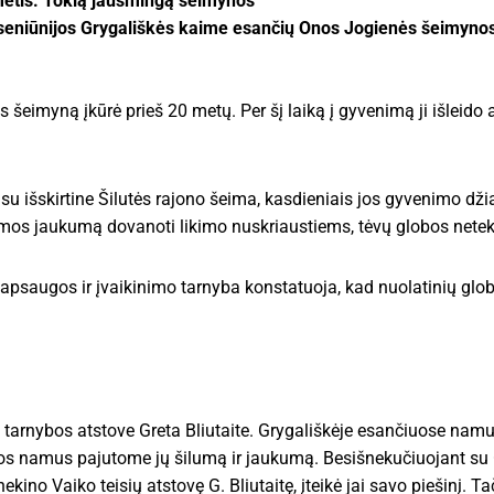
-metis. Tokią jausmingą šeimynos
niūnijos Grygališkės kaime esančių Onos Jogienės šeimynos
s šeimyną įkūrė prieš 20 metų. Per šį laiką į gyvenimą ji išleido 
u išskirtine Šilutės rajono šeima, kasdieniais jos gyvenimo dži
šeimos jaukumą dovanoti likimo nuskriaustiems, tėvų globos net
ų apsaugos ir įvaikinimo tarnyba konstatuoja, kad nuolatinių glob
 tarnybos atstove Greta Bliutaite. Grygališkėje esančiuose nam
imos namus pajutome jų šilumą ir jaukumą. Besišnekučiuojant su
ino Vaiko teisių atstovę G. Bliutaitę, įteikė jai savo piešinį. T