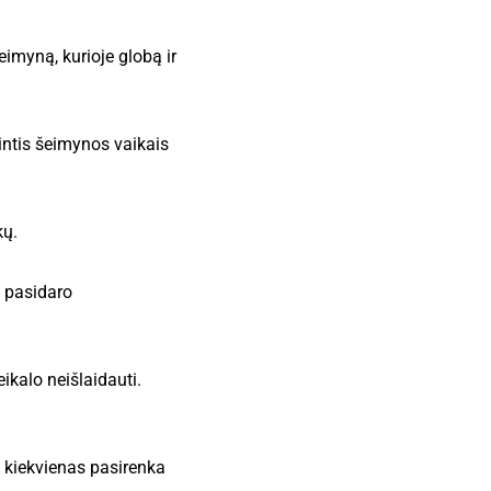
imyną, kurioje globą ir
pintis šeimynos vaikais
kų.
s pasidaro
ikalo neišlaidauti.
: kiekvienas pasirenka