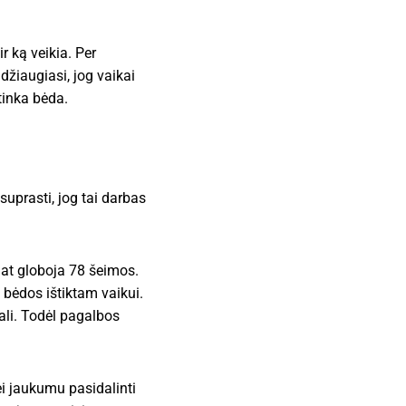
 ką veikia. Per
žiaugiasi, jog vaikai
tinka bėda.
suprasti, jog tai darbas
lat globoja 78 šeimos.
 bėdos ištiktam vaikui.
gali. Todėl pagalbos
bei jaukumu pasidalinti