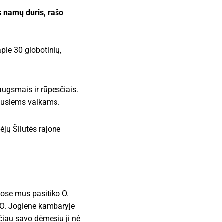
 namų duris, rašo
apie 30 globotinių,
augsmais ir rūpesčiais.
ekusiems vaikams.
ėjų Šilutės rajone
uose mus pasitiko O.
 O. Jogiene kambaryje
ačiau savo dėmesiu ji nė