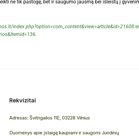
teikti ne tik pastogę, bet ir saugumo jausmą bei išleistų į gyveni
enos.lt/index.php?option=com_content&view=article&id=21608:
ienos&Itemid=136
.
Rekvizitai
Adresas: Švitrigailos 11E, 03228 Vilnius
Duomenys apie įstaigą kaupiami ir saugomi Juridinių