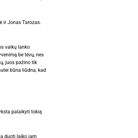
ė ir Jonas Tarozas.
os vaikų lanko
yvenimą be tėvų, nes
ų, juos pažino tik
utei būna liūdna, kad
sta palaikyti tokią
a duoti laiko jam