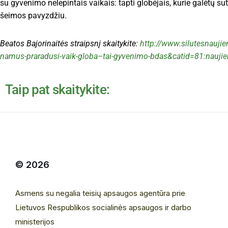
su gyvenimo nelepintais vaikais: tapti globėjais, kurie galėtų su
šeimos pavyzdžiu.
Beatos Bajorinaitės straipsnį skaitykite:
http://www.silutesnauji
namus-praradusi-vaik-globa–tai-gyvenimo-bdas&catid=81:nauj
Taip pat skaitykite:
© 2026
Asmens su negalia teisių apsaugos agentūra prie
Lietuvos Respublikos socialinės apsaugos ir darbo
ministerijos