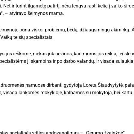
Net ir turint ilgametę patirtį, nėra lengva rasti kelią į vaiko širde
una“, – atviravo šeimynos mama.
s šeimynoje būna visko: problemų, bėdų, džiaugsmingų akimirkų. 
 Vaikų teisių specialistais.
atys jos ieškome, niekas juk nežinos, kad mums jos reikia, jei sl
 specialistėms ji skambina ir po darbo valandų. Ir visada sulauki
druomenės namuose dirbanti gydytoja Loreta Šiaudvytytė, palaik
s, visada lankomės mokykloje, kalbamės su mokytoja, bei kartu 
ias socialinės srities apdovanojimas – „Gerumo žvaigždė“.