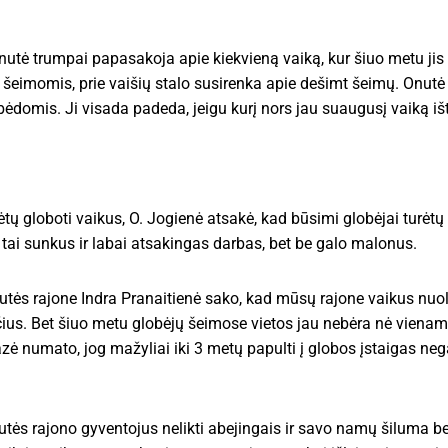
ė trumpai papasakoja apie kiekvieną vaiką, kur šiuo metu jis ir
eimomis, prie vaišių stalo susirenka apie dešimt šeimų. Onutė d
domis. Ji visada padeda, jeigu kurį nors jau suaugusį vaiką iš
ų globoti vaikus, O. Jogienė atsakė, kad būsimi globėjai turėtų 
tai sunkus ir labai atsakingas darbas, bet be galo malonus.
lutės rajone Indra Pranaitienė sako, kad mūsų rajone vaikus nuo
ius. Bet šiuo metu globėjų šeimose vietos jau nebėra nė vienam
azė numato, jog mažyliai iki 3 metų papulti į globos įstaigas ne
 Šilutės rajono gyventojus nelikti abejingais ir savo namų šiluma 