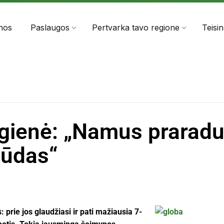
303060
info@anta.lt
nos
Paslaugos
Pertvarka tavo regione
Teisi
ienė: „Namus praradu
būdas“
 prie jos glaudžiasi ir pati mažiausia 7-