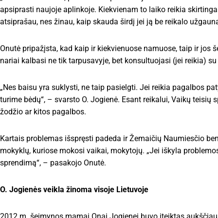
apsiprasti naujoje aplinkoje. Kiekvienam to laiko reikia skirtingai. 
atsiprašau, nes žinau, kaip skauda širdį jei ją be reikalo užga
Onutė pripažįsta, kad kaip ir kiekvienuose namuose, taip ir jo
nariai kalbasi ne tik tarpusavyje, bet konsultuojasi (jei reikia) su
„Nes baisu yra suklysti, ne taip pasielgti. Jei reikia pagalbos p
turime bėdų“, – svarsto O. Jogienė. Esant reikalui, Vaikų teisių
žodžio ar kitos pagalbos.
Kartais problemas išspręsti padeda ir Žemaičių Naumiesčio ben
mokyklų, kuriose mokosi vaikai, mokytojų. „Jei iškyla problemo
sprendimą“, – pasakojo Onutė.
O. Jogienės veikla žinoma visoje Lietuvoje
2012 m. šeimynos mamai Onai Jogienei buvo įteiktas aukščiaus