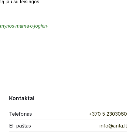
mą jau su teisingos
eimynos-mama-o-jogien-
Kontaktai
Telefonas
+370 5 2303060
El. paštas
info@anta.lt