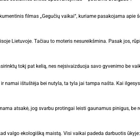
umentinis filmas „Gegučių vaikai“, kuriame pasakojama apie še
 visoje Lietuvoje. Tačiau to moteris nesureikšmina. Pasak jos, rū
pasirinktų tokį pat kelią, nes neįsivaizduoja savo gyvenimo be vai
 ir namai ištuštėja bei nutyla, ta tyla jai tampa našta. Kai ilgesy
 mama atsakė, jog svarbu protingai leisti gaunamus pinigus, be re
kad valgo ekologišką maistą. Visi vaikai padeda darbuotis ūkyje