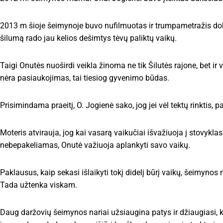
2013 m šioje šeimynoje buvo nufilmuotas ir trumpametražis dok
šilumą rado jau kelios dešimtys tėvų paliktų vaikų.
Taigi Onutės nuoširdi veikla žinoma ne tik Šilutės rajone, bet ir
nėra pasiaukojimas, tai tiesiog gyvenimo būdas.
Prisimindama praeitį, O. Jogienė sako, jog jei vėl tektų rinktis, 
Moteris atvirauja, jog kai vasarą vaikučiai išvažiuoja į stovyklas
nebepakeliamas, Onutė važiuoja aplankyti savo vaikų.
Paklausus, kaip sekasi išlaikyti tokį didelį būrį vaikų, šeimynos
Tada užtenka viskam.
Daug daržovių šeimynos nariai užsiaugina patys ir džiaugiasi, 