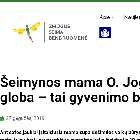
Darbo valandos: Pir - Pen, 8:00 - 17:00
+370 5 2
Apie
Naujie
Šeimynos mama O. Jog
globa – tai gyvenimo 
27 gegužės, 2019
Ant sofos jaukiai įsitaisiusią mama supa dešimties vaikų būrys: